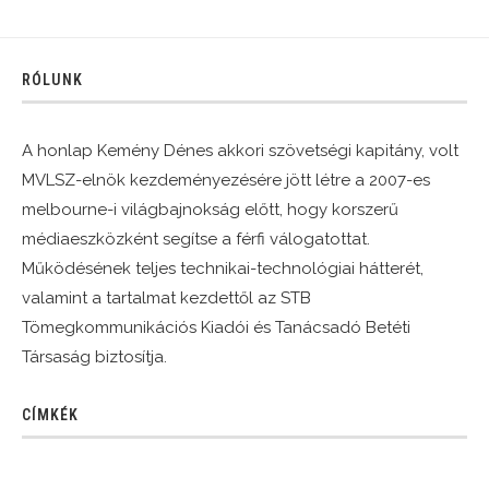
RÓLUNK
A honlap Kemény Dénes akkori szövetségi kapitány, volt
MVLSZ-elnök kezdeményezésére jött létre a 2007-es
melbourne-i világbajnokság előtt, hogy korszerű
médiaeszközként segítse a férfi válogatottat.
Működésének teljes technikai-technológiai hátterét,
valamint a tartalmat kezdettől az STB
Tömegkommunikációs Kiadói és Tanácsadó Betéti
Társaság biztosítja.
CÍMKÉK