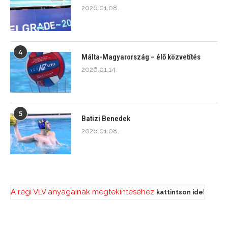
2026.01.08.
4
Málta-Magyarország – élő közvetítés
2026.01.14.
5
Batizi Benedek
2026.01.08.
A régi VLV anyagainak megtekintéséhez
!
kattintson ide