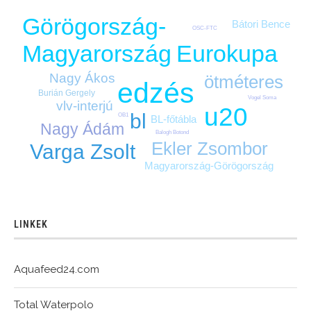
Görögország-
Bátori Bence
OSC-FTC
Eurokupa
Magyarország
Nagy Ákos
ötméteres
edzés
Burián Gergely
Vogel Soma
vlv-interjú
u20
bl
OB1
BL-főtábla
Nagy Ádám
Balogh Botond
Ekler Zsombor
Varga Zsolt
Magyarország-Görögország
LINKEK
Aquafeed24.com
Total Waterpolo