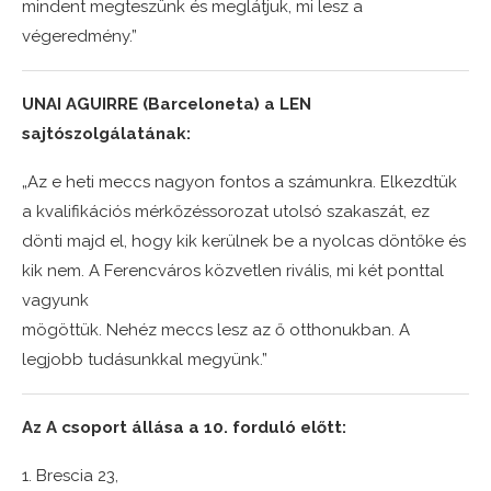
mindent megteszünk és meglátjuk, mi lesz a
végeredmény.”
UNAI AGUIRRE (Barceloneta) a LEN
sajtószolgálatának:
„Az e heti meccs nagyon fontos a számunkra. Elkezdtük
a kvalifikációs mérkőzéssorozat utolsó szakaszát, ez
dönti majd el, hogy kik kerülnek be a nyolcas döntőke és
kik nem. A Ferencváros közvetlen rivális, mi két ponttal
vagyunk
mögöttük. Nehéz meccs lesz az ő otthonukban. A
legjobb tudásunkkal megyünk.”
Az A csoport állása a 10. forduló előtt:
1. Brescia 23,