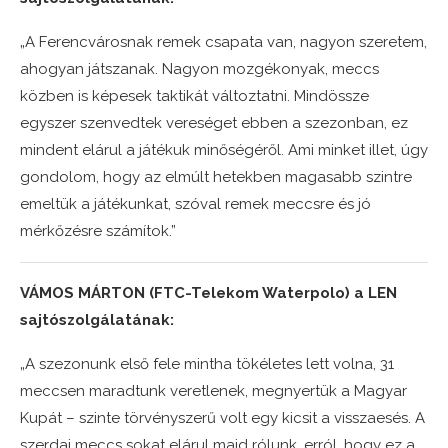
„A Ferencvárosnak remek csapata van, nagyon szeretem,
ahogyan játszanak. Nagyon mozgékonyak, meccs
közben is képesek taktikát változtatni. Mindössze
egyszer szenvedtek vereséget ebben a szezonban, ez
mindent elárul a játékuk minőségéről. Ami minket illet, úgy
gondolom, hogy az elmúlt hetekben magasabb szintre
emeltük a játékunkat, szóval remek meccsre és jó
mérkőzésre számítok.”
VÁMOS MÁRTON (FTC-Telekom Waterpolo) a LEN
sajtószolgálatának:
„A szezonunk első fele mintha tökéletes lett volna, 31
meccsen maradtunk veretlenek, megnyertük a Magyar
Kupát – szinte törvényszerű volt egy kicsit a visszaesés. A
szerdai meccs sokat elárul majd rólunk, erról, hogy ez a