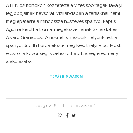
A LEN csütörtökön közzétette a vizes sportágak tavalyi
legjobbjainak névsorát. Vízilabdában a férfiaknál némi
meglepetésre a mindössze húszéves spanyol kapus,
Aguirre került a trónra, megelőzve Jansik Szilárdot és
Alvaro Granadost. A nőknél is második helyünk lett, a
spanyol Judith Forca előzte meg Keszthelyi Ritát. Most
először a közönség is beleszólhatott a végeredmény
alakulásába.
TOVÁBB OLVASOM
2023.02.16.
0 hozzászólás