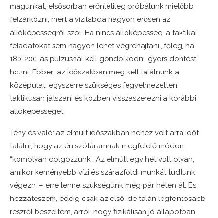
magunkat, elsősorban erőnlétileg próbálunk mielőbb
felzárkózni, mert a vízilabda nagyon erősen az
állóképességről szól. Ha nincs állóképesség, a taktikai
feladatokat sem nagyon lehet végrehajtani., főleg, ha
180-200-as pulzusnál kell gondolkodni, gyors döntést
hozni. Ebben az időszakban meg kell találnunk a
középutat, egyszerre szükséges fegyelmezetten,
taktikusan játszani és közben visszaszerezni a korábbi
állóképességet.
Tény és való: az elmúlt időszakban nehéz volt arra időt
találni, hogy az én szótáramnak megfelelő módon
“komolyan dolgozzunk”. Az elmúlt egy hét volt olyan,
amikor keményebb vízi és szárazföldi munkát tudtunk
végezni – erre lenne szükségünk még pár héten át. És
hozzáteszem, eddig csak az első, de talán legfontosabb
részről beszéltem, arról, hogy fizikálisan jó állapotban