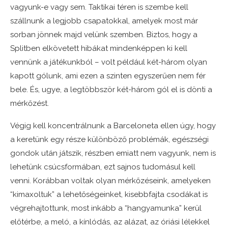
vagyunk-e vagy sem. Taktikai téren is szembe kell
szállnunk a legjobb csapatokkal, amelyek most már
sorban jönnek majd velünk szemben. Biztos, hogy a
Splitben elkövetett hibákat mindenképpen ki kell
vennünk a játékunkból – volt például két-három olyan
kapott gólunk, ami ezen a szinten egyszerűen nem fér
bele. És, ugye, a legtöbbször két-három gól el is dönti a
mérkőzést.
Végig kell koncentrálnunk a Barceloneta ellen úgy, hogy
a keretünk egy része különböző problémák, egészségi
gondok után játszik, részben emiatt nem vagyunk, nem is
lehetünk csúcsformában, ezt sajnos tudomásul kell
venni. Korábban voltak olyan mérkőzéseink, amelyeken
“kimaxoltuk” a lehetőségeinket, kisebbfajta csodákat is
végrehajtottunk, most inkább a “hangyamunka” kerül
előtérbe, a meló, a kínlódás, az alázat, az óriási lélekkel