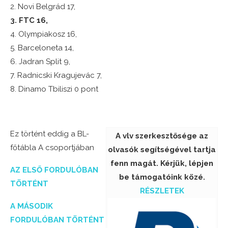
2. Novi Belgrád 17,
3. FTC 16,
4. Olympiakosz 16,
5. Barceloneta 14,
6. Jadran Split 9,
7. Radnicski Kragujevác 7,
8. Dinamo Tbiliszi 0 pont
Ez történt eddig a BL-
A vlv szerkesztősége az
főtábla A csoportjában
olvasók segítségével tartja
fenn magát. Kérjük, lépjen
AZ ELSŐ FORDULÓBAN
be támogatóink közé.
TÖRTÉNT
RÉSZLETEK
A MÁSODIK
FORDULÓBAN TÖRTÉNT