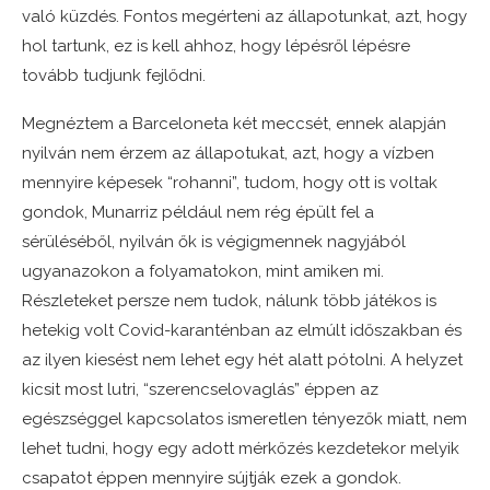
való küzdés. Fontos megérteni az állapotunkat, azt, hogy
hol tartunk, ez is kell ahhoz, hogy lépésről lépésre
tovább tudjunk fejlődni.
Megnéztem a Barceloneta két meccsét, ennek alapján
nyilván nem érzem az állapotukat, azt, hogy a vízben
mennyire képesek “rohanni”, tudom, hogy ott is voltak
gondok, Munarriz például nem rég épült fel a
sérüléséből, nyilván ők is végigmennek nagyjából
ugyanazokon a folyamatokon, mint amiken mi.
Részleteket persze nem tudok, nálunk több játékos is
hetekig volt Covid-karanténban az elmúlt időszakban és
az ilyen kiesést nem lehet egy hét alatt pótolni. A helyzet
kicsit most lutri, “szerencselovaglás” éppen az
egészséggel kapcsolatos ismeretlen tényezők miatt, nem
lehet tudni, hogy egy adott mérkőzés kezdetekor melyik
csapatot éppen mennyire sújtják ezek a gondok.