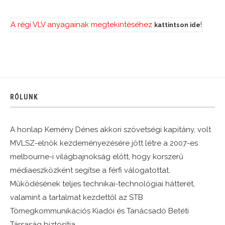
A régi VLV anyagainak megtekintéséhez
!
kattintson ide
RÓLUNK
A honlap Kemény Dénes akkori szövetségi kapitány, volt
MVLSZ-elnök kezdeményezésére jött létre a 2007-es
melbourne-i világbajnokság előtt, hogy korszerű
médiaeszközként segítse a férfi válogatottat.
Működésének teljes technikai-technológiai hátterét,
valamint a tartalmat kezdettől az STB
Tömegkommunikációs Kiadói és Tanácsadó Betéti
Társaság biztosítja.