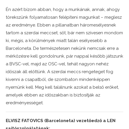
Én azért bízom abban, hogy a munkának, annak, ahogy
törekszünk folyamatosan felépíteni magunkat – meglesz
az eredménye. Ebben a pillanatban háromesélyesnek
tartom a szerdai meccset, sőt, bár nem szívesen mondom
ki, mégis, a körülmények miatt talán esélyesebb a
Barceloneta. De természetesen nekünk nemcsak erre a
mérkőzésre kell gondolnunk, pár nappal később játszunk
a BVSC-vel, majd az OSC-vel, tehát nagyon nehéz
időszak áll előttünk. A szerdai meccs rengeteget fog
kivenni a csapatból, de szombaton mindenképpen
nyernünk kell. Meg kell találnunk azokat a belső erőket,
amelyek ebben az időszakban is biztosítják az
eredményességet.
ELVISZ FATOVICS (Barceloneta) vezetőedző a LEN
sajtószolgálatának: