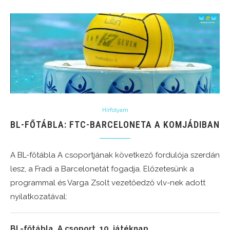
Hírfolyam
BL-FŐTÁBLA: FTC-BARCELONETA A KOMJÁDIBAN
A BL-főtábla A csoportjának következő fordulója szerdán
lesz, a Fradi a Barcelonetát fogadja. Előzetesünk a
programmal és Varga Zsolt vezetőedző vlv-nek adott
nyilatkozatával:
BL-főtábla, A csoport, 10. játéknap