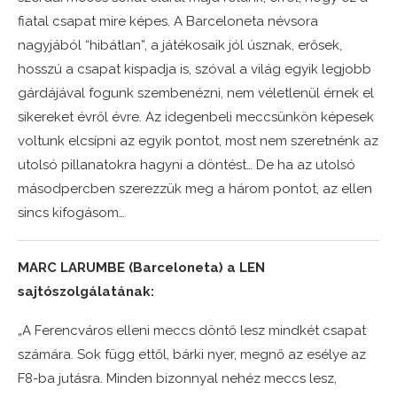
fiatal csapat mire képes. A Barceloneta névsora
nagyjából “hibátlan”, a játékosaik jól úsznak, erősek,
hosszú a csapat kispadja is, szóval a világ egyik legjobb
gárdájával fogunk szembenézni, nem véletlenül érnek el
sikereket évről évre. Az idegenbeli meccsünkön képesek
voltunk elcsípni az egyik pontot, most nem szeretnénk az
utolsó pillanatokra hagyni a döntést… De ha az utolsó
másodpercben szerezzük meg a három pontot, az ellen
sincs kifogásom…
MARC LARUMBE (Barceloneta) a LEN
sajtószolgálatának:
„A Ferencváros elleni meccs döntő lesz mindkét csapat
számára. Sok függ ettől, bárki nyer, megnő az esélye az
F8-ba jutásra. Minden bizonnyal nehéz meccs lesz,