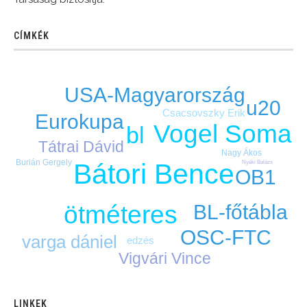
CÍMKÉK
USA-Magyarország
u20
Csacsovszky Erik
Eurokupa
Vogel Soma
bl
Tátrai Dávid
Nagy Ákos
Burián Gergely
Bátori Bence
Nyéki Balázs
OB1
BL-főtábla
ötméteres
OSC-FTC
varga dániel
edzés
Vigvári Vince
LINKEK