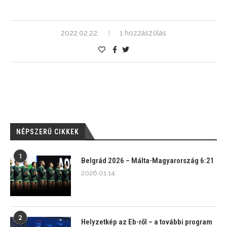
2022.02.22.
1 hozzászólás
NÉPSZERŰ CIKKEK
1
Belgrád 2026 – Málta-Magyarország 6:21
2026.01.14.
2
Helyzetkép az Eb-ről – a további program