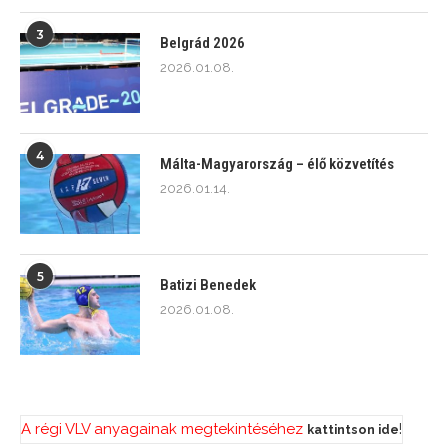
3
Belgrád 2026
2026.01.08.
4
Málta-Magyarország – élő közvetítés
2026.01.14.
5
Batizi Benedek
2026.01.08.
A régi VLV anyagainak megtekintéséhez
!
kattintson ide