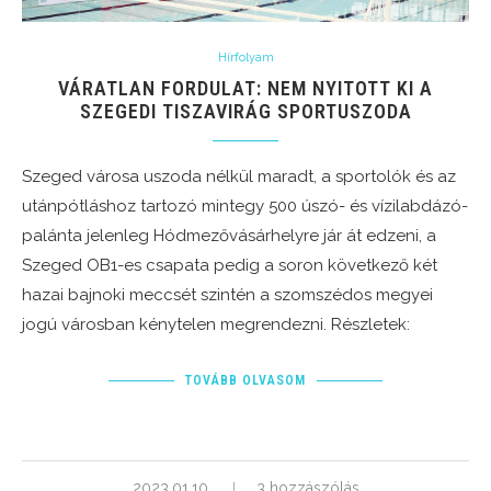
Hírfolyam
VÁRATLAN FORDULAT: NEM NYITOTT KI A
SZEGEDI TISZAVIRÁG SPORTUSZODA
Szeged városa uszoda nélkül maradt, a sportolók és az
utánpótláshoz tartozó mintegy 500 úszó- és vízilabdázó-
palánta jelenleg Hódmezővásárhelyre jár át edzeni, a
Szeged OB1-es csapata pedig a soron következő két
hazai bajnoki meccsét szintén a szomszédos megyei
jogú városban kénytelen megrendezni. Részletek:
TOVÁBB OLVASOM
2023.01.10.
3 hozzászólás