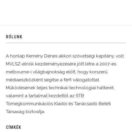
RÓLUNK
A honlap Kemény Dénes akkori szövetségi kapitány, volt
MVLSZ-elnök kezdeményezésére jött létre a 2007-es
melbourne-i világbajnokság előtt, hogy korszerű
médiaeszközként segítse a férfi válogatottat.
Működésének teljes technikai-technológiai hátterét,
valamint a tartalmat kezdettől az STB
Tömegkommunikációs Kiadói és Tanácsadó Betéti
Társaság biztosítja.
CÍMKÉK