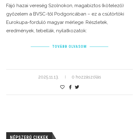
Fájó hazai vereség Szolnokon, magabiztos (kötelező)
győzelem a BVSC-től Podgoricában – ez a csütörtöki
Eurokupa-forduló magyar mérlege. Részletek,
eredmények, tebellák, nyilatkozatok:
TOVÁBB OLVASOM
2025.11.13.
0 hozzászólás
NÉPSZERŰ CIKKEK