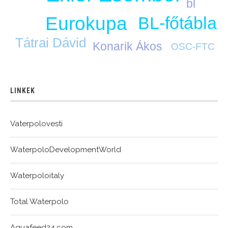
bl
Eurokupa
BL-főtábla
Tátrai Dávid
Konarik Ákos
OSC-FTC
LINKEK
Vaterpolovesti
WaterpoloDevelopmentWorld
Waterpoloitaly
Total Waterpolo
Aquafeed24.com