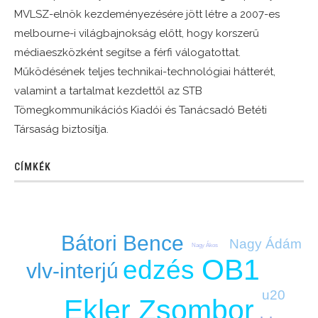
MVLSZ-elnök kezdeményezésére jött létre a 2007-es
melbourne-i világbajnokság előtt, hogy korszerű
médiaeszközként segítse a férfi válogatottat.
Működésének teljes technikai-technológiai hátterét,
valamint a tartalmat kezdettől az STB
Tömegkommunikációs Kiadói és Tanácsadó Betéti
Társaság biztosítja.
CÍMKÉK
Bátori Bence
Nagy Ádám
Nagy Ákos
OB1
edzés
vlv-interjú
u20
Ekler Zsombor