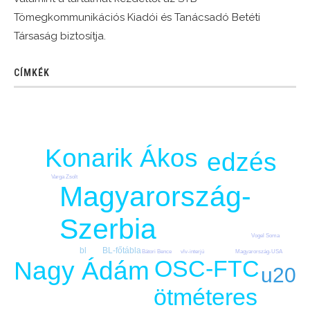
Tömegkommunikációs Kiadói és Tanácsadó Betéti
Társaság biztosítja.
CÍMKÉK
Konarik Ákos
edzés
Varga Zsolt
Magyarország-
Szerbia
Vogel Soma
bl
BL-főtábla
Magyarország-USA
Bátori Bence
vlv-interjú
OSC-FTC
Nagy Ádám
u20
ötméteres