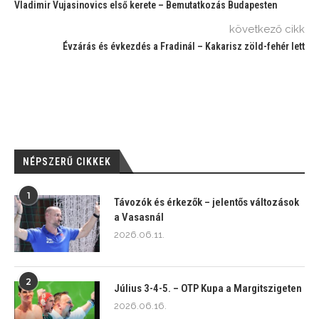
Vladimir Vujasinovics első kerete – Bemutatkozás Budapesten
következő cikk
Évzárás és évkezdés a Fradinál – Kakarisz zöld-fehér lett
NÉPSZERŰ CIKKEK
1
Távozók és érkezők – jelentős változások
a Vasasnál
2026.06.11.
2
Július 3-4-5. – OTP Kupa a Margitszigeten
2026.06.16.