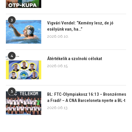
3
Vigvári Vendel: “Kemény lesz, de jó
esélyünk van, ha…”
2026.06.10.
4
Átértékelik a szolnoki célokat
2026.06.15.
5
BL: FTC-Olympiakosz 16:13 – Bronzérmes
a Fradi! – A CNA Barceloneta nyerte a BL-t
2026.06.13.