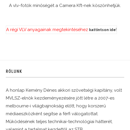
A vlv-fotók minőségét a Camera Kft-nek köszönhetjük.
A régi VLV anyagainak megtekintéséhez
!
kattintson ide
RÓLUNK
A honlap Kemény Dénes akkori szövetségi kapitány, volt
MVLSZ-elnök kezdeményezésére jött létre a 2007-es
melbourne-i világbajnokság előtt, hogy korszerű
médiaeszközként segítse a férfi válogatottat.
Működésének teljes technikai-technológiai hátterét,
valamint a tartalmat kezdettől az STB