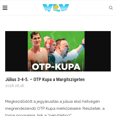
Július 3-4-5. – OTP Kupa a Margitszigeten
2026.06.16.
Megkezdődött a jegyárusítás a júliusi első hétvégén
megrendezendő OTP Kupa mérkőzéseire. Részletek, a
torna programja, link a “pénztárhoz”: