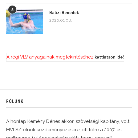
5
Batizi Benedek
2026.01.08.
A régi VLV anyagainak megtekintéséhez
!
kattintson ide
RÓLUNK
A honlap Kemény Dénes akkori szövetségi kapitány, volt
MVLSZ-elnök kezdeményezésére jött létre a 2007-es
melbourne-i világbajnokság előtt, hogy korszerű