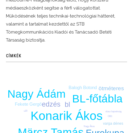
médiaeszközként segítse a férfi válogatottat.
Működésének teljes technikai-technológiai hátterét,
valamint a tartalmat kezdettől az STB
Tömegkommunikációs Kiadói és Tanácsadó Betéti
Társaság biztosítja.
CÍMKÉK
Balogh Botond
ötméteres
Nagy Ádám
BL-főtábla
edzés
bl
Fekete Gergő
Konarik Ákos
u20
olasz bajnokság
OB1
varga dénes
Nagy Ákos
Märcz Tamás
Eurokupa