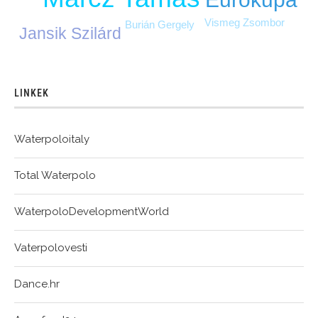
Vismeg Zsombor
Burián Gergely
Jansik Szilárd
LINKEK
Waterpoloitaly
Total Waterpolo
WaterpoloDevelopmentWorld
Vaterpolovesti
Dance.hr