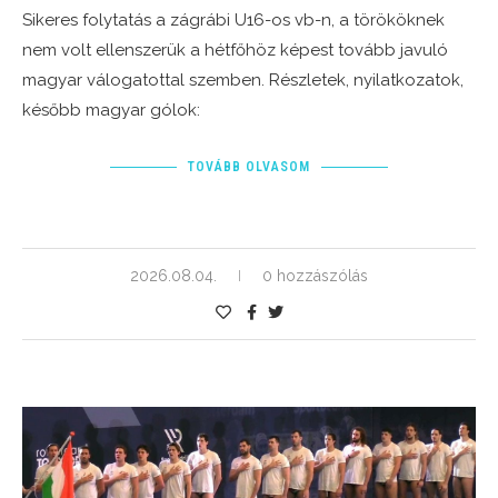
Sikeres folytatás a zágrábi U16-os vb-n, a törököknek
nem volt ellenszerük a hétfőhöz képest tovább javuló
magyar válogatottal szemben. Részletek, nyilatkozatok,
később magyar gólok:
TOVÁBB OLVASOM
2026.08.04.
0 hozzászólás