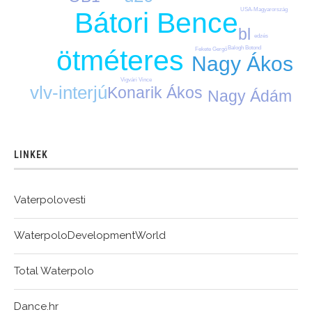
USA-Magyarország
Bátori Bence
bl
edzés
Balogh Botond
ötméteres
Fekete Gergő
Nagy Ákos
Vigvári Vince
vlv-interjú
Konarik Ákos
Nagy Ádám
LINKEK
Vaterpolovesti
WaterpoloDevelopmentWorld
Total Waterpolo
Dance.hr