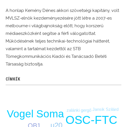
A honlap Kemény Dénes akkori szövetségi kapitány, volt
MVLSZ-elnök kezdeményezésére jött létre a 2007-es
melbourne-i világbajnokság előtt, hogy korszerű
médiaeszközként segítse a férfi válogatottat.
Működésének teljes technikai-technológiai hátterét,
valamint a tartalmat kezdettől az STB
Tömegkommunikációs Kiadói és Tanácsadó Betéti
Társaság biztosítja.
CÍMKÉK
Jansik Szilárd
zalánki gergő
Vogel Soma
OSC-FTC
u20
OB1