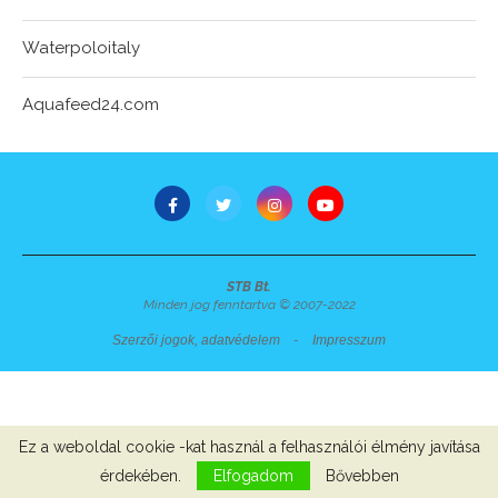
Waterpoloitaly
Aquafeed24.com
STB Bt.
Minden jog fenntartva © 2007-2022
Szerzői jogok, adatvédelem
-
Impresszum
Ez a weboldal cookie -kat használ a felhasználói élmény javítása
érdekében.
Elfogadom
Bővebben