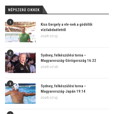
NÉPSZERŰ CIKKEK
1
Kiss Gergely a vlv-nek a gödöllői
vízilabdaéletről
2026.07.13.
2
Sydney, felkészülési torna –
Magyarország-Görögország 16:22
2026.07.16.
3
Sydney, felkészülési torna –
Magyarország-Japán 19:14
2026.07.15.