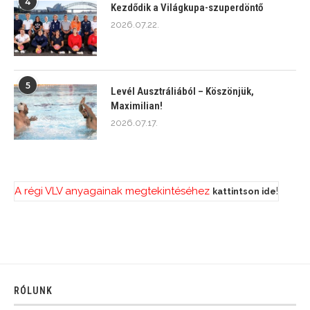
4
Kezdődik a Világkupa-szuperdöntő
2026.07.22.
5
Levél Ausztráliából – Köszönjük,
Maximilian!
2026.07.17.
A régi VLV anyagainak megtekintéséhez
!
kattintson ide
RÓLUNK