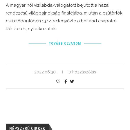
A magyar női vízilabda-válogatott bejutott a hazai
rendezésű világbajnokság fináléjába, miután a csütörtök
esti elődöntőben 13:12-re legyőzte a holland csapatot.
Részletek, nyilatkozatok:
TOVÁBB OLVASOM
2022.06.30.
0 hozzászólás
NÉPSZERŰ CIKKEK