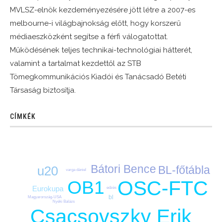
MVLSZ-elnök kezdeményezésére jött létre a 2007-es
melbourne-i világbajnokság előtt, hogy korszerű
médiaeszközként segítse a férfi válogatottat.
Működésének teljes technikai-technológiai hátterét,
valamint a tartalmat kezdettől az STB
Tömegkommunikációs Kiadói és Tanácsadó Betéti
Társaság biztosítja.
CÍMKÉK
Bátori Bence
u20
BL-főtábla
varga dániel
OSC-FTC
OB1
Eurokupa
edzés
bl
Magyarország-USA
Nyéki Balázs
Csacsovszky Erik