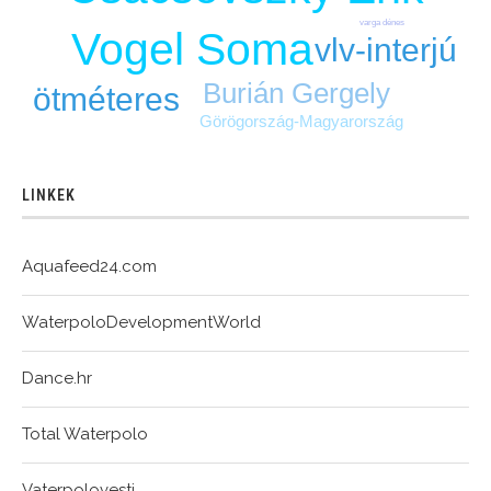
varga dénes
Vogel Soma
vlv-interjú
Burián Gergely
ötméteres
Görögország-Magyarország
LINKEK
Aquafeed24.com
WaterpoloDevelopmentWorld
Dance.hr
Total Waterpolo
Vaterpolovesti