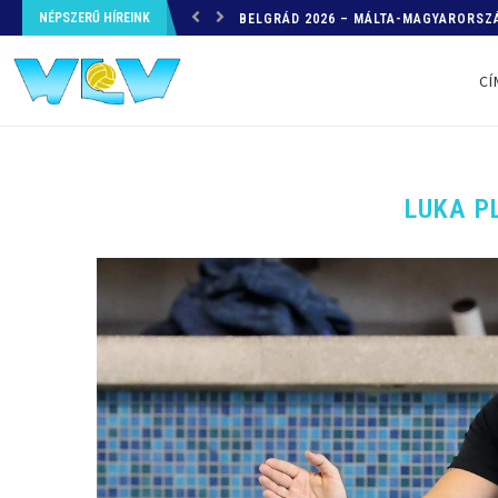
NÉPSZERŰ HÍREINK
HELYZETKÉP AZ EB-RŐL – A TOVÁBBI
CÍ
LUKA P