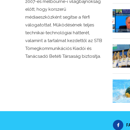
2007-es melbourne-i világbajnokság
előtt, hogy korszerű
médiaeszközként segítse a férfi
válogatottat. Működésének teljes
technikai-technológiai hátterét,
valamint a tartalmat kezdettől az STB
Tömegkommunikációs Kiadói és
Tanácsadó Betéti Társaság biztosítja.
F