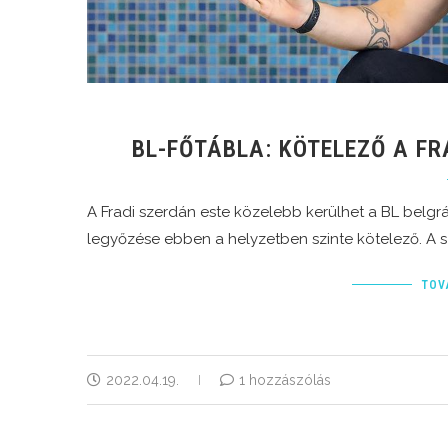
BL-FŐTÁBLA: KÖTELEZŐ A FR
A Fradi szerdán este közelebb kerülhet a BL belgr
legyőzése ebben a helyzetben szinte kötelező. A s
TOV
2022.04.19.
1 hozzászólás