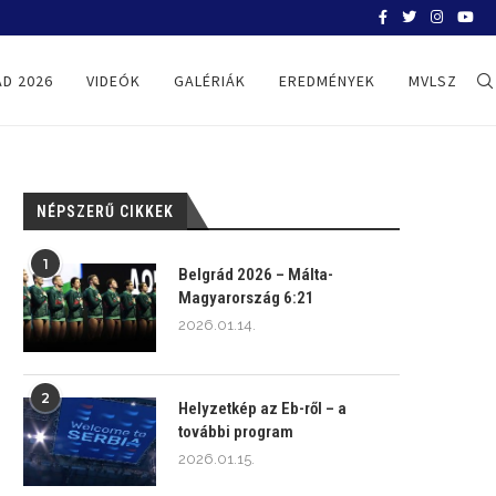
BELGRÁD 2026
D 2026
VIDEÓK
GALÉRIÁK
EREDMÉNYEK
MVLSZ
NÉPSZERŰ CIKKEK
1
Belgrád 2026 – Málta-
Magyarország 6:21
2026.01.14.
2
Helyzetkép az Eb-ről – a
további program
2026.01.15.