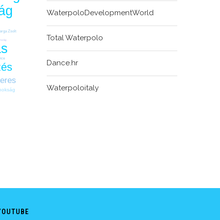
ág
WaterpoloDevelopmentWorld
arga Zsolt
Total Waterpolo
rszág
ás
nce
Dance.hr
zés
eres
Waterpoloitaly
jnokság
YOUTUBE