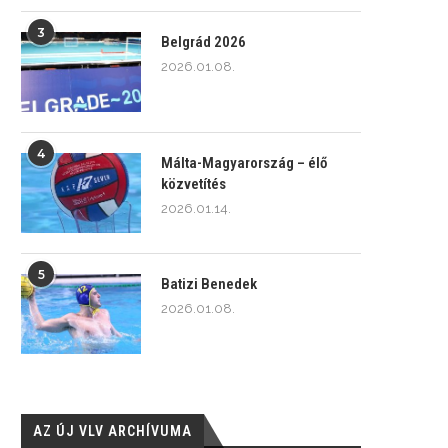
3
Belgrád 2026
2026.01.08.
4
Málta-Magyarország – élő
közvetítés
2026.01.14.
5
Batizi Benedek
2026.01.08.
AZ ÚJ VLV ARCHÍVUMA