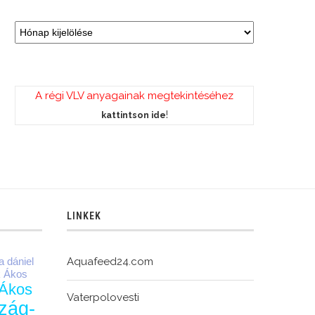
A régi VLV anyagainak megtekintéséhez
!
kattintson ide
LINKEK
Aquafeed24.com
a dániel
k Ákos
Ákos
Vaterpolovesti
zág-