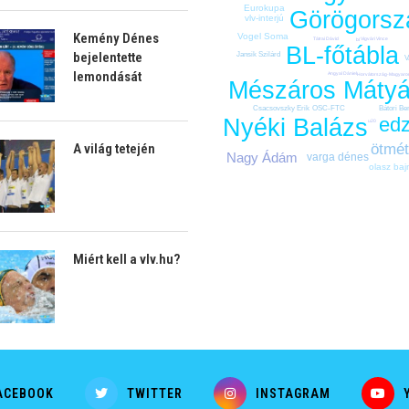
Eurokupa
Görögorsz
vlv-interjú
Kemény Dénes
Vogel Soma
Vigvári Vince
Tátrai Dávid
bl
BL-főtábla
bejelentette
Jansik Szilárd
V
lemondását
Angyal Dániel
Horvátország-Magyaro
Mészáros Máty
Csacsovszky Erik
Bátori Be
OSC-FTC
ed
Nyéki Balázs
u20
A világ tetején
ötmét
Nagy Ádám
varga dénes
olasz ba
Miért kell a vlv.hu?
ACEBOOK
TWITTER
INSTAGRAM