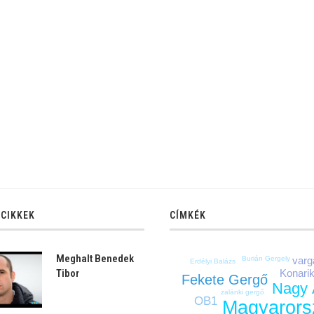
 CIKKEK
CÍMKÉK
Meghalt Benedek
Burián Gergely
varg
Erdélyi Balázs
Konari
Tibor
Fekete Gergő
Nagy 
zalánki gergő
OB1
Magyarors