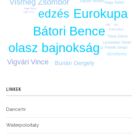
Vismeg Zsombor
Vigvári Vendel
Nagy Ádám
Eurokupa
Vogel Soma
edzés
OSC-FTC
u20
OB1
Bátori Bence
Erdélyi Balázs
Tátrai Dávid
Leinweber Olivér
olasz bajnokság
bl
Fekete Gergő
ötméteres
Vigvári Vince
Burián Gergely
LINKEK
Dance.hr
Waterpoloitaly