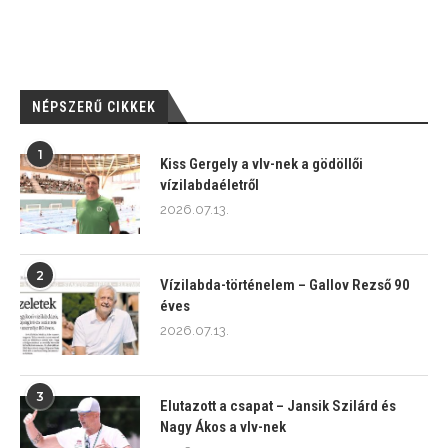
NÉPSZERŰ CIKKEK
1
Kiss Gergely a vlv-nek a gödöllői
vízilabdaéletről
2026.07.13.
2
Vízilabda-történelem – Gallov Rezső 90
éves
2026.07.13.
3
Elutazott a csapat – Jansik Szilárd és
Nagy Ákos a vlv-nek