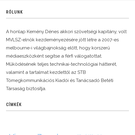
RÓLUNK
A honlap Kemény Dénes akkori szövetségi kapitány, volt
MVLSZ-elnök kezdeményezésére jött létre a 2007-es
melbourne-i világbajnokság előtt, hogy korszerű
médiaeszközként segítse a férfi válogatottat.
Működésének teljes technikai-technológiai hátterét,
valamint a tartalmat kezdettől az STB
Tömegkommunikációs Kiadói és Tanácsadó Betéti
Társaság biztosítja.
CÍMKÉK