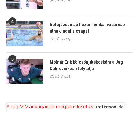
2026.07.12.
4
Befejeződött a hazai munka, vasárnap
útnak indul a csapat
2026.07.09.
5
Molnár Erik kölcsönjátékosként a Jug
Dubrovnikban folytatja
2026.07.14.
A régi VLV anyagainak megtekintéséhez
!
kattintson ide