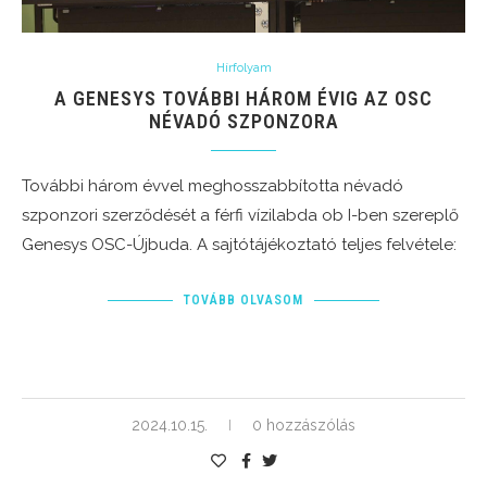
Hírfolyam
A GENESYS TOVÁBBI HÁROM ÉVIG AZ OSC
NÉVADÓ SZPONZORA
További három évvel meghosszabbította névadó
szponzori szerződését a férfi vízilabda ob I-ben szereplő
Genesys OSC-Újbuda. A sajtótájékoztató teljes felvétele:
TOVÁBB OLVASOM
2024.10.15.
0 hozzászólás