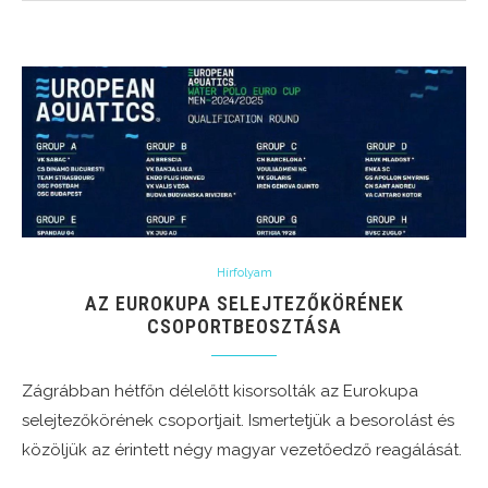
Hírfolyam
AZ EUROKUPA SELEJTEZŐKÖRÉNEK
CSOPORTBEOSZTÁSA
Zágrábban hétfőn délelőtt kisorsolták az Eurokupa
selejtezőkörének csoportjait. Ismertetjük a besorolást és
közöljük az érintett négy magyar vezetőedző reagálását.