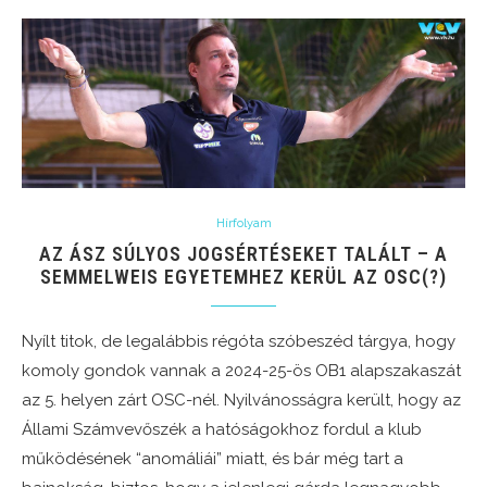
Hírfolyam
AZ ÁSZ SÚLYOS JOGSÉRTÉSEKET TALÁLT – A
SEMMELWEIS EGYETEMHEZ KERÜL AZ OSC(?)
Nyílt titok, de legalábbis régóta szóbeszéd tárgya, hogy
komoly gondok vannak a 2024-25-ös OB1 alapszakaszát
az 5. helyen zárt OSC-nél. Nyilvánosságra került, hogy az
Állami Számvevőszék a hatóságokhoz fordul a klub
működésének “anomáliái” miatt, és bár még tart a