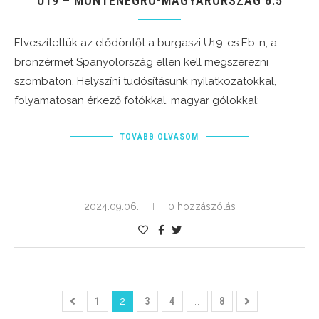
U19 – MONTENEGRÓ-MAGYARORSZÁG 6:5
Elveszítettük az elődöntőt a burgaszi U19-es Eb-n, a
bronzérmet Spanyolország ellen kell megszerezni
szombaton. Helyszíni tudósításunk nyilatkozatokkal,
folyamatosan érkező fotókkal, magyar gólokkal:
TOVÁBB OLVASOM
2024.09.06.
0 hozzászólás
1
2
3
4
…
8