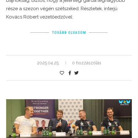
bajnokság, biztos, hogy a jelenlegi gárda legnagyobb
része a szezon végén szétszéled. Részletek, interjú
Kovács Róbert vezetőedzővel:
TOVÁBB OLVASOM
2025.04.25.
0 hozzászólás