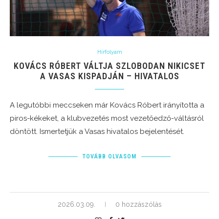
Hírfolyam
KOVÁCS RÓBERT VÁLTJA SZLOBODAN NIKICSET
A VASAS KISPADJÁN – HIVATALOS
A legutóbbi meccseken már Kovács Róbert irányította a
piros-kékeket, a klubvezetés most vezetőedző-váltásról
döntött. Ismertetjük a Vasas hivatalos bejelentését.
TOVÁBB OLVASOM
2026.03.09.
0 hozzászólás