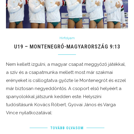
Hírfolyam
U19 – MONTENEGRÓ-MAGYARORSZÁG 9:13
Nem kellett izgulni, a magyar csapat meggyőző játékkal,
a szív és a csapatmunka mellett most már szakmai
erényeket is csillogtatva győzte le Montenegrót és ezzel
már biztosan negyeddöntős. A csoport első helyéért a
spanyolokkal játszunk kedden este. Helyszíni
tudósításunk Kovács Róbert, Gyovai János és Varga
Vince nyilatkozatával:
TOVÁBB OLVASOM