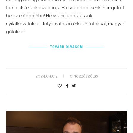
torna első szakaszában, a B csoportból senki nem jutott
be az elődöntőbe! Helyszíni tudósításunk
nyilatkozatokkal, folyamatosan érkező fotókkal, magyar
gólokkal:
TOVÁBB OLVASOM
2024.09.05.
0 hozzászólás