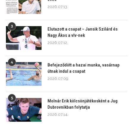
2026.07.13.
3
Elutazott a csapat – Jansik Szilárd és
Nagy Ákos a vlv-nek
2026.07.12.
4
Befejeződött a hazai munka, vasárnap
útnak indul a csapat
2026.07.09.
5
Molnár Erik kölcsönjátékosként a Jug
Dubrovnikban folytatja
2026.07.14.