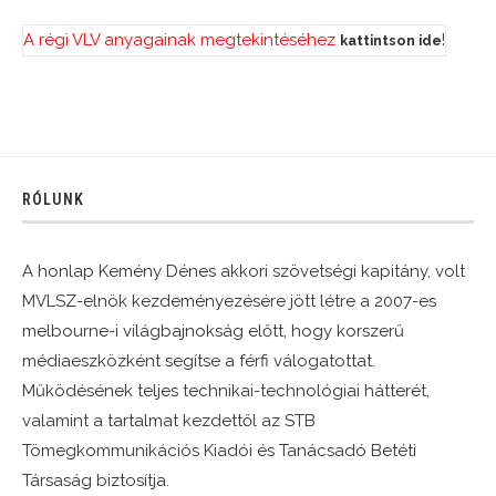
A régi VLV anyagainak megtekintéséhez
!
kattintson ide
RÓLUNK
A honlap Kemény Dénes akkori szövetségi kapitány, volt
MVLSZ-elnök kezdeményezésére jött létre a 2007-es
melbourne-i világbajnokság előtt, hogy korszerű
médiaeszközként segítse a férfi válogatottat.
Működésének teljes technikai-technológiai hátterét,
valamint a tartalmat kezdettől az STB
Tömegkommunikációs Kiadói és Tanácsadó Betéti
Társaság biztosítja.