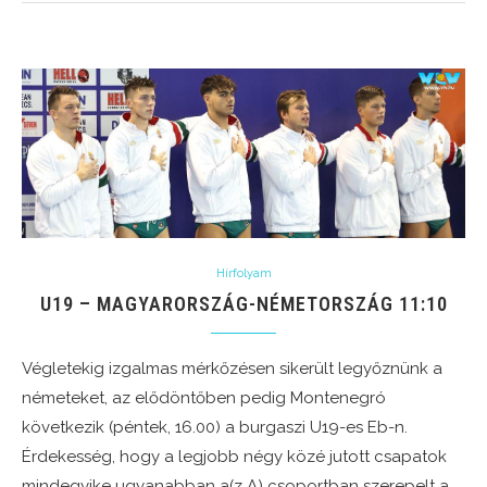
Hírfolyam
U19 – MAGYARORSZÁG-NÉMETORSZÁG 11:10
Végletekig izgalmas mérkőzésen sikerült legyőznünk a
németeket, az elődöntőben pedig Montenegró
következik (péntek, 16.00) a burgaszi U19-es Eb-n.
Érdekesség, hogy a legjobb négy közé jutott csapatok
mindegyike ugyanabban a(z A) csoportban szerepelt a