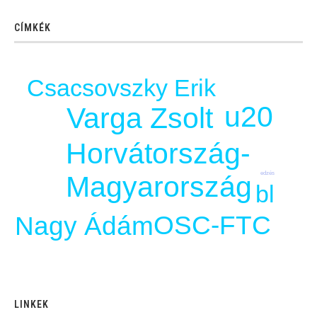
CÍMKÉK
Csacsovszky Erik
u20
Varga Zsolt
Horvátország-
edzés
Magyarország
bl
OSC-FTC
Nagy Ádám
LINKEK