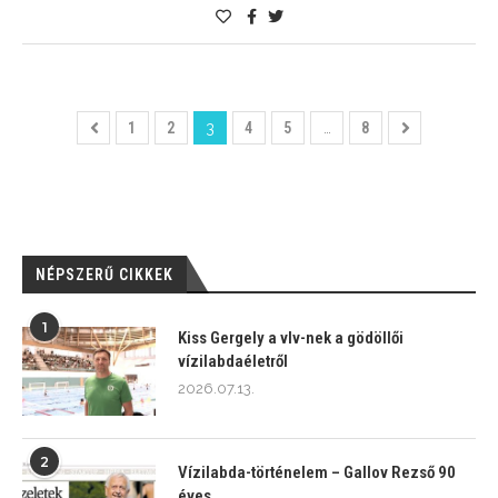
1
2
3
4
5
…
8
NÉPSZERŰ CIKKEK
1
Kiss Gergely a vlv-nek a gödöllői
vízilabdaéletről
2026.07.13.
2
Vízilabda-történelem – Gallov Rezső 90
éves