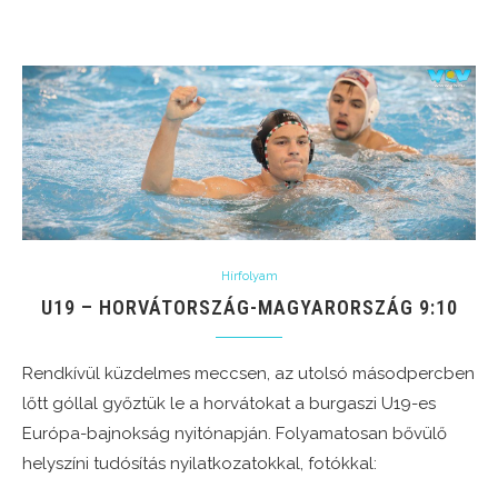
Hírfolyam
U19 – HORVÁTORSZÁG-MAGYARORSZÁG 9:10
Rendkívül küzdelmes meccsen, az utolsó másodpercben
lőtt góllal győztük le a horvátokat a burgaszi U19-es
Európa-bajnokság nyitónapján. Folyamatosan bővülő
helyszíni tudósítás nyilatkozatokkal, fotókkal: