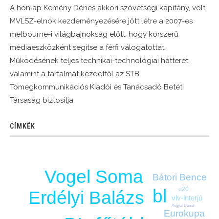
A honlap Kemény Dénes akkori szövetségi kapitány, volt
MVLSZ-elnök kezdeményezésére jött létre a 2007-es
melbourne-i világbajnokság előtt, hogy korszerű
médiaeszközként segítse a férfi válogatottat.
Működésének teljes technikai-technológiai hátterét,
valamint a tartalmat kezdettől az STB
Tömegkommunikációs Kiadói és Tanácsadó Betéti
Társaság biztosítja.
CÍMKÉK
Vogel Soma
Bátori Bence
u20
bl
Erdélyi Balázs
vlv-interjú
Angyal Dániel
Eurokupa