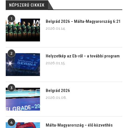
NÉPSZERŰ CIKKEK
1
Belgrád 2026 – Málta-Magyarország 6:21
2026.01.14.
2
Helyzetkép az Eb-ről – a további program
2026.01.15.
3
Belgrád 2026
2026.01.08.
4
Málta-Magyarország – élő közvetítés