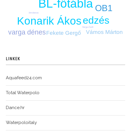
BL-főtábla
OB1
ötméteres
edzés
Konarik Ákos
Varga Zsolt
varga dénes
Vámos Márton
Fekete Gergő
LINKEK
Aquafeed24.com
Total Waterpolo
Dance.hr
Waterpoloitaly