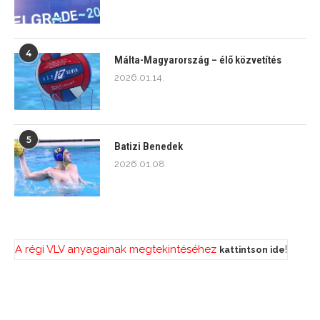
4
Málta-Magyarország – élő közvetítés
2026.01.14.
5
Batizi Benedek
2026.01.08.
A régi VLV anyagainak megtekintéséhez
!
kattintson ide