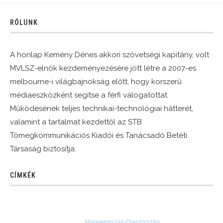
RÓLUNK
A honlap Kemény Dénes akkori szövetségi kapitány, volt
MVLSZ-elnök kezdeményezésére jött létre a 2007-es
melbourne-i világbajnokság előtt, hogy korszerű
médiaeszközként segítse a férfi válogatottat.
Működésének teljes technikai-technológiai hátterét,
valamint a tartalmat kezdettől az STB
Tömegkommunikációs Kiadói és Tanácsadó Betéti
Társaság biztosítja.
CÍMKÉK
Magyarország-Olaszország