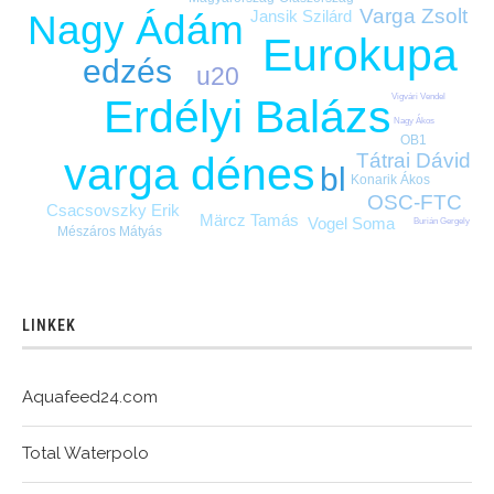
Varga Zsolt
Jansik Szilárd
Nagy Ádám
Eurokupa
edzés
u20
Vigvári Vendel
Erdélyi Balázs
Nagy Ákos
OB1
Tátrai Dávid
varga dénes
bl
Konarik Ákos
OSC-FTC
Csacsovszky Erik
Märcz Tamás
Vogel Soma
Burián Gergely
Mészáros Mátyás
LINKEK
Aquafeed24.com
Total Waterpolo