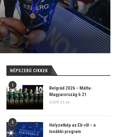
NÉPSZERŰ CIKKEK
1
Belgrád 2026 – Málta-
Magyarország 6:21
2026.01.14.
2
Helyzetkép az Eb-ről – a
további program