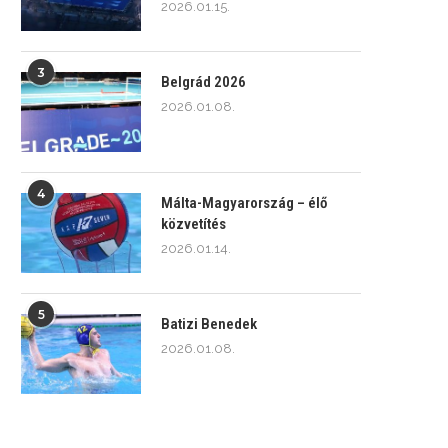
2026.01.15.
3
Belgrád 2026
2026.01.08.
4
Málta-Magyarország – élő
közvetítés
2026.01.14.
5
Batizi Benedek
2026.01.08.