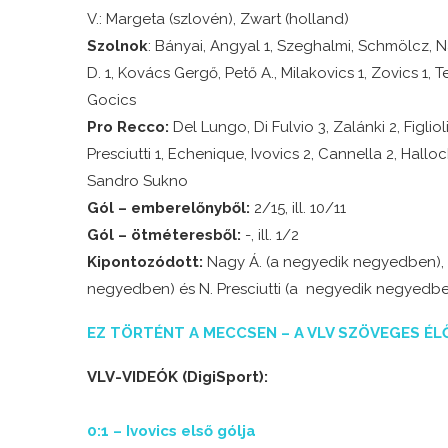
V.: Margeta (szlovén), Zwart (holland)
Szolnok
: Bányai, Angyal 1, Szeghalmi, Schmölcz, 
D. 1, Kovács Gergő, Pető A., Milakovics 1, Zovics 1, 
Gocics
Pro Recco:
Del Lungo, Di Fulvio 3, Zalánki 2, Figlioli
Presciutti 1, Echenique, Ivovics 2, Cannella 2, Hallo
Sandro Sukno
Gól – emberelőnyből:
2/15, ill. 10/11
Gól – ötméteresből:
-, ill. 1/2
Kipontozódott:
Nagy Á. (a negyedik negyedben), il
negyedben) és N. Presciutti (a negyedik negyedb
EZ TÖRTÉNT A MECCSEN – A VLV SZÖVEGES ÉL
VLV-VIDEÓK (DigiSport):
0:1 – Ivovics első gólja