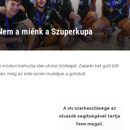
 Nem a miénk a Szuperkupa
módon behúzta idei utolsó trófeáját. Zalánki két gólt lőtt
tán, még az este során mutatjuk a gólokat.
A vlv szerkesztősége az
olvasók segítségével tartja
fenn magát.