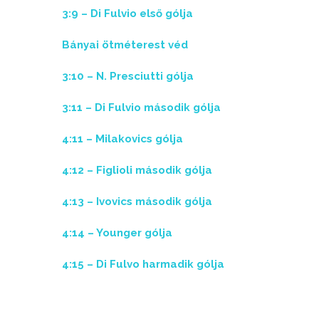
3:9 – Di Fulvio első gólja
Bányai ötméterest véd
3:10 – N. Presciutti gólja
3:11 – Di Fulvio második gólja
4:11 – Milakovics gólja
4:12 – Figlioli második gólja
4:13 – Ivovics második gólja
4:14 – Younger gólja
4:15 – Di Fulvo harmadik gólja