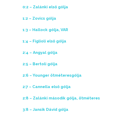
0:2 – Zalánki első gólja
1:2 – Zovics gólja
1:3 – Hallock gólja, VAR
1:4 – Figlioli első gólja
2:4 – Angyal gólja
2:5 – Bertoli gólja
2:6 – Younger ötméteresgólja
2:7 – Cannella első gólja
2:8 – Zalánki második gólja, ötméteres
3:8 – Jansik Dávid gólja