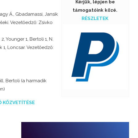
Kérjük, lépjen be
támogatóink közé.
Nagy Á., Gbadamassi, Jansik
RÉSZLETEK
Teleki. Vezetőedző: Zsivko
 2, Younger 1, Bertoli 1, N.
ck 1, Loncsar. Vezetőedző:
l. Bertoli (a harmadik
en)
Ő KÖZVETÍTÉSE