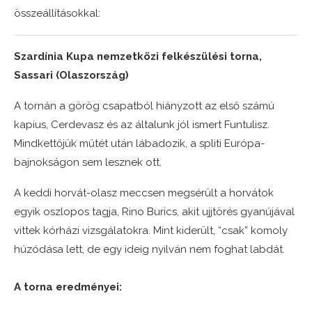
összeállításokkal:
Szardínia Kupa nemzetközi felkészülési torna,
Sassari (Olaszország)
A tornán a görög csapatból hiányzott az első számú
kapius, Cerdevasz és az általunk jól ismert Funtulisz.
Mindkettőjük műtét után lábadozik, a spliti Európa-
bajnokságon sem lesznek ott.
A keddi horvát-olasz meccsen megsérült a horvátok
egyik oszlopos tagja, Rino Burics, akit ujjtörés gyanújával
vittek kórházi vizsgálatokra. Mint kiderült, “csak” komoly
húzódása lett, de egy ideig nyilván nem foghat labdát.
A torna eredményei: