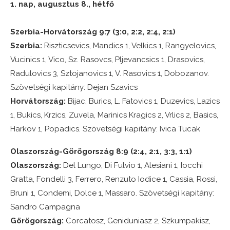
1. nap, augusztus 8., hétfő
Szerbia-Horvátország 9:7 (3:0, 2:2, 2:4, 2:1)
Szerbia:
Riszticsevics, Mandics 1, Velkics 1, Rangyelovics,
Vucinics 1, Vico, Sz. Rasovcs, Pljevancsics 1, Drasovics,
Radulovics 3, Sztojanovics 1, V. Rasovics 1, Dobozanov.
Szövetségi kapitány: Dejan Szavics
Horvátország:
Bijac, Burics, L. Fatovics 1, Duzevics, Lazics
1, Bukics, Krzics, Zuvela, Marinics Kragics 2, Vrlics 2, Basics,
Harkov 1, Popadics. Szövetségi kapitány: Ivica Tucak
Olaszország-Görögország 8:9 (2:4, 2:1, 3:3, 1:1)
Olaszország:
Del Lungo, Di Fulvio 1, Alesiani 1, Iocchi
Gratta, Fondelli 3, Ferrero, Renzuto Iodice 1, Cassia, Rossi,
Bruni 1, Condemi, Dolce 1, Massaro. Szövetségi kapitány:
Sandro Campagna
Görögország:
Corcatosz, Geniduniasz 2, Szkumpakisz,