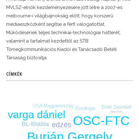
MVLSZ-elnök kezdeményezésére jött létre a 2007-es
melbourne-i világbajnokság előtt, hogy korszerű
médiaeszközként segítse a férfi válogatottat.
Működésének teljes technikai-technológiai hátterét,
valamint a tartalmat kezdettől az STB
Tömegkommunikációs Kiadói és Tanácsadó Betéti
Társaság biztosítja.
CÍMKÉK
USA-Magyarország
Ekler Zsombor
Eurokupa
varga dániel
Varga Zsolt
OSC-FTC
BL-főtábla
edzés
Burián Gergely