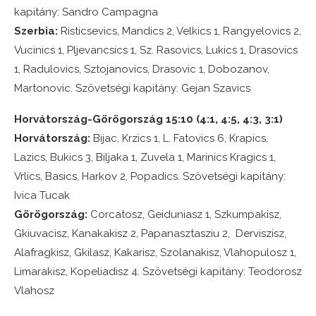
kapitány: Sandro Campagna
Szerbia:
Risticsevics, Mandics 2, Velkics 1, Rangyelovics 2,
Vucinics 1, Pljevancsics 1, Sz. Rasovics, Lukics 1, Drasovics
1, Radulovics, Sztojanovics, Drasovic 1, Dobozanov,
Martonovic. Szövetségi kapitány: Gejan Szavics
Horvátország-Görögország 15:10 (4:1, 4:5, 4:3, 3:1)
Horvátország:
Bijac, Krzics 1, L. Fatovics 6, Krapics,
Lazics, Bukics 3, Biljaka 1, Zuvela 1, Marinics Kragics 1,
Vrlics, Basics, Harkov 2, Popadics. Szövetségi kapitány:
Ivica Tucak
Görögország:
Corcatosz, Geiduniasz 1, Szkumpakisz,
Gkiuvacisz, Kanakakisz 2, Papanasztasziu 2, Derviszisz,
Alafragkisz, Gkilasz, Kakarisz, Szolanakisz, Vlahopulosz 1,
Limarakisz, Kopeliadisz 4. Szövetségi kapitány: Teodorosz
Vlahosz