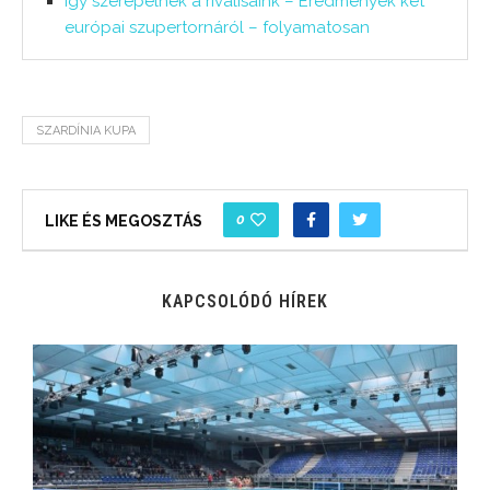
Így szerepelnek a riválisaink – Eredmények két
európai szupertornáról – folyamatosan
SZARDÍNIA KUPA
0
LIKE ÉS MEGOSZTÁS
KAPCSOLÓDÓ HÍREK