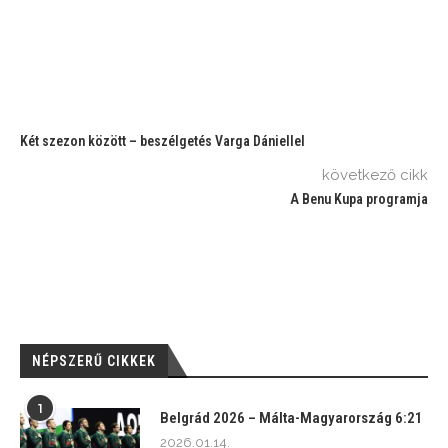
Két szezon között – beszélgetés Varga Dániellel
következő cikk
A Benu Kupa programja
NÉPSZERŰ CIKKEK
1
Belgrád 2026 – Málta-Magyarország 6:21
2026.01.14.