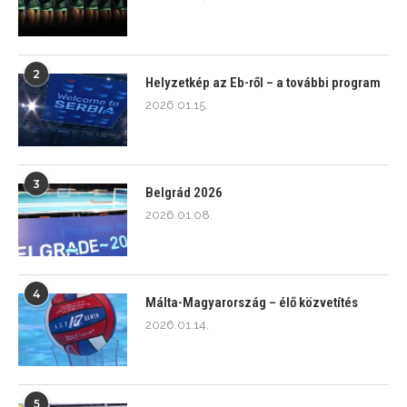
2
Helyzetkép az Eb-ről – a további program
2026.01.15.
3
Belgrád 2026
2026.01.08.
4
Málta-Magyarország – élő közvetítés
2026.01.14.
5