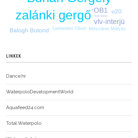
OB1
zalánki gergő
u20
bl
Nyéki Balázs
vlv-interjú
Leinweber Olivér
Mészáros Mátyás
Balogh Botond
LINKEK
Dance.hr
WaterpoloDevelopmentWorld
Aquafeed24.com
Total Waterpolo