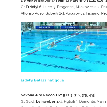
De Akker Bologna-Telimar Palermo 14:21 (1:6, 4:
G.:
Erdélyi 6,
Lucci 3, Bragantini, Milakovics 2-2, Pai
Alfonso Pozo, Giliberti 2-2, Vucurovics, Fabiano, Pet
Erdélyi Balázs hat gólja
Savona-Pro Recco 16:19 (2:3, 7:6, 3:5, 4:5)
G.: Guidi,
Leinweber 4
-4, Figlioli 3, Damonte, Marini