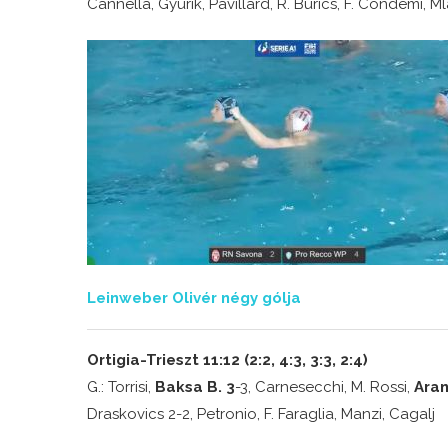
Cannella, Gyurik, Pavillard, R. Burics, F. Condemi, 
Leinweber Olivér négy gólja
Ortigia-Trieszt 11:12 (2:2, 4:3, 3:3, 2:4)
G.: Torrisi,
Baksa B. 3
-3, Carnesecchi, M. Rossi,
Aran
Draskovics 2-2, Petronio, F. Faraglia, Manzi, Cagalj