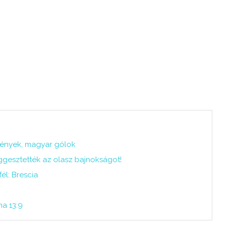
mények, magyar gólok
ggesztették az olasz bajnokságot!
él: Brescia
na 13:9