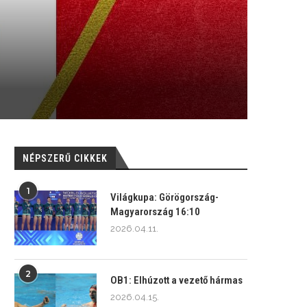
NÉPSZERŰ CIKKEK
1
Világkupa: Görögország-
Magyarország 16:10
2026.04.11.
2
OB1: Elhúzott a vezető hármas
2026.04.15.