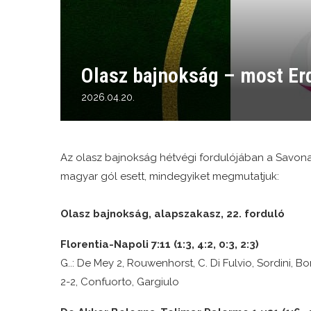
Olasz bajnokság – most Erd
2026.04.20.
Az olasz bajnokság hétvégi fordulójában a Savona 
magyar gól esett, mindegyiket megmutatjuk:
Olasz bajnokság, alapszakasz, 22. forduló
Florentia-Napoli 7:11 (
1:
3,
4:
2,
0:
3,
2:
3)
G..: De Mey 2, Rouwenhorst, C. Di Fulvio, Sordini, Borgh
2-2, Confuorto, Gargiulo