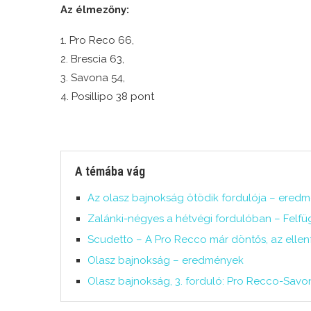
Az élmezőny:
1. Pro Reco 66,
2. Brescia 63,
3. Savona 54,
4. Posillipo 38 pont
A témába vág
Az olasz bajnokság ötödik fordulója – ered
Zalánki-négyes a hétvégi fordulóban – Felfü
Scudetto – A Pro Recco már döntős, az ellenf
Olasz bajnokság – eredmények
Olasz bajnokság, 3. forduló: Pro Recco-Savo