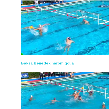
Baksa Benedek három gólja