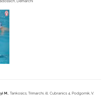
Mladossich, Demarchi
yi M.
, Tankosics, Trimarchi, ill. Cubranics 4, Podgornik, V.