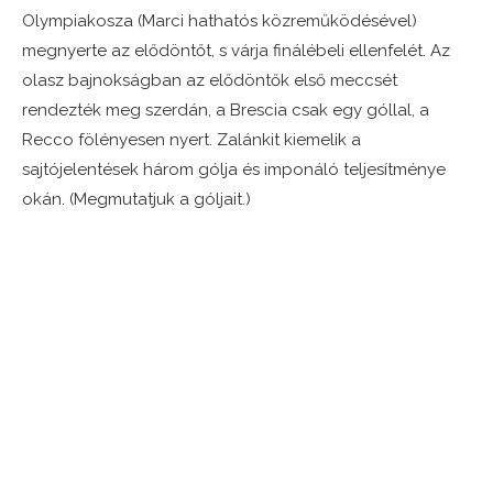
Olympiakosza (Marci hathatós közreműködésével)
megnyerte az elődöntőt, s várja finálébeli ellenfelét. Az
olasz bajnokságban az elődöntők első meccsét
rendezték meg szerdán, a Brescia csak egy góllal, a
Recco fölényesen nyert. Zalánkit kiemelik a
sajtójelentések három gólja és imponáló teljesítménye
okán. (Megmutatjuk a góljait.)