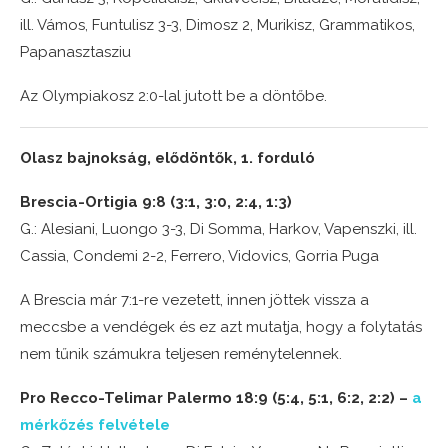
ill. Vámos, Funtulisz 3-3, Dimosz 2, Murikisz, Grammatikos,
Papanasztasziu
Az Olympiakosz 2:0-lal jutott be a döntőbe.
Olasz bajnokság, elődöntők, 1. forduló
Brescia-Ortigia 9
:8 (3:1, 3:0, 2:4, 1:3)
G.: Alesiani, Luongo 3-3, Di Somma, Harkov, Vapenszki, ill.
Cassia, Condemi 2-2, Ferrero, Vidovics, Gorria Puga
A Brescia már 7:1-re vezetett, innen jöttek vissza a
meccsbe a vendégek és ez azt mutatja, hogy a folytatás
nem tűnik számukra teljesen reménytelennek.
Pro Recco-Telimar Palermo 18:9 (5:4, 5:1, 6:2, 2:2) –
a
mérkőzés felvétele