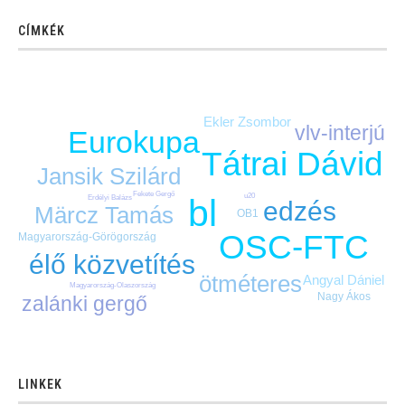
CÍMKÉK
Ekler Zsombor
vlv-interjú
Eurokupa
Tátrai Dávid
Jansik Szilárd
Fekete Gergő
u20
bl
Erdélyi Balázs
edzés
Märcz Tamás
OB1
OSC-FTC
Magyarország-Görögország
élő közvetítés
ötméteres
Angyal Dániel
Magyarország-Olaszország
Nagy Ákos
zalánki gergő
LINKEK