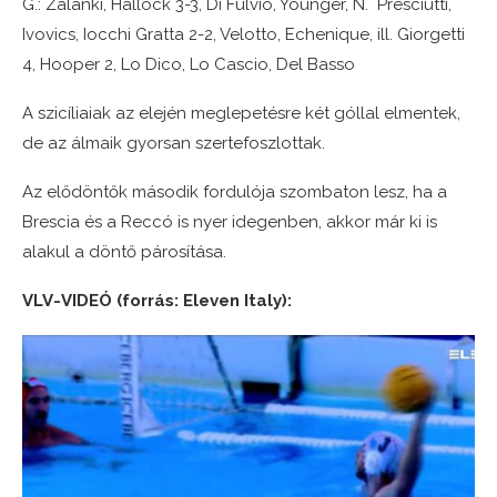
G.: Zalánki, Hallock 3-3, Di Fulvio, Younger, N. Presciutti,
Ivovics, Iocchi Gratta 2-2, Velotto, Echenique, ill. Giorgetti
4, Hooper 2, Lo Dico, Lo Cascio, Del Basso
A szicíliaiak az elején meglepetésre két góllal elmentek,
de az álmaik gyorsan szertefoszlottak.
Az elődöntők második fordulója szombaton lesz, ha a
Brescia és a Reccó is nyer idegenben, akkor már ki is
alakul a döntő párosítása.
VLV-VIDEÓ (forrás: Eleven Italy):