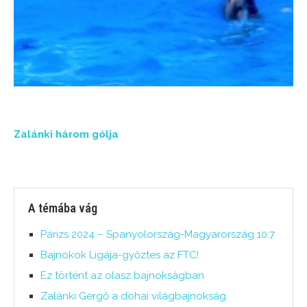
Zalánki három gólja
A témába vág
Párizs 2024 – Spanyolország-Magyarország 10:7
Bajnokok Ligája-győztes az FTC!
Ez történt az olasz bajnokságban
Zalánki Gergő a dohai világbajnokság