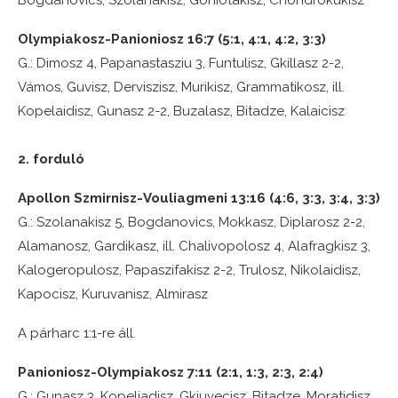
Bogdanovics, Szolanakisz, Goniotakisz, Chondrokukisz
Olympiakosz-Panioniosz 16:7 (5:1, 4:1, 4:2, 3:3)
G.: Dimosz 4, Papanastasziu 3, Funtulisz, Gkillasz 2-2,
Vámos, Guvisz, Derviszisz, Murikisz, Grammatikosz, ill.
Kopelaidisz, Gunasz 2-2, Buzalasz, Bitadze, Kalaicisz
2. forduló
Apollon Szmirnisz-Vouliagmeni 13:16 (4:6, 3:3, 3:4, 3:3)
G.: Szolanakisz 5, Bogdanovics, Mokkasz, Diplarosz 2-2,
Alamanosz, Gardikasz, ill. Chalivopolosz 4, Alafragkisz 3,
Kalogeropulosz, Papaszifakisz 2-2, Trulosz, Nikolaidisz,
Kapocisz, Kuruvanisz, Almirasz
A párharc 1:1-re áll.
Panioniosz-Olympiakosz 7:11 (2:1, 1:3, 2:3, 2:4)
G.: Gunasz 3, Kopeliadisz, Gkiuvecisz, Bitadze, Moratidisz,