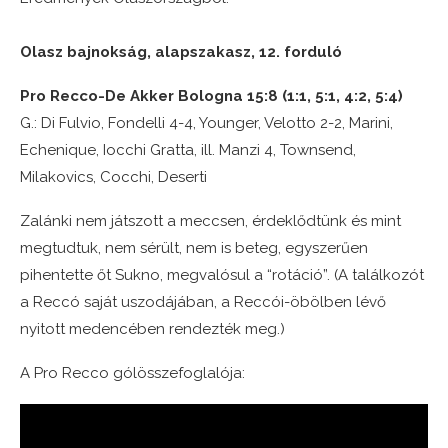
Olasz bajnokság, alapszakasz, 12. forduló
Pro Recco-De Akker Bologna 15:8 (1:1, 5:1, 4:2, 5:4)
G.: Di Fulvio, Fondelli 4-4, Younger, Velotto 2-2, Marini,
Echenique, Iocchi Gratta, ill. Manzi 4, Townsend,
Milakovics, Cocchi, Deserti
Zalánki nem játszott a meccsen, érdeklődtünk és mint
megtudtuk, nem sérült, nem is beteg, egyszerűen
pihentette őt Sukno, megvalósul a “rotáció”. (A találkozót
a Reccó saját uszodájában, a Reccói-öbölben lévő
nyitott medencében rendezték meg.)
A Pro Recco gólösszefoglalója: