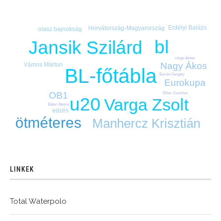
Erdélyi Balázs
Horvátország-Magyarország
olasz bajnokság
bl
Jansik Szilárd
varga dénes
Nagy Ákos
Vámos Márton
BL-főtábla
Burián Gergely
Eurokupa
OB1
Ekler Zsombor
u20
Varga Zsolt
Bátori Bence
edzés
ötméteres
Manhercz Krisztián
LINKEK
Total Waterpolo