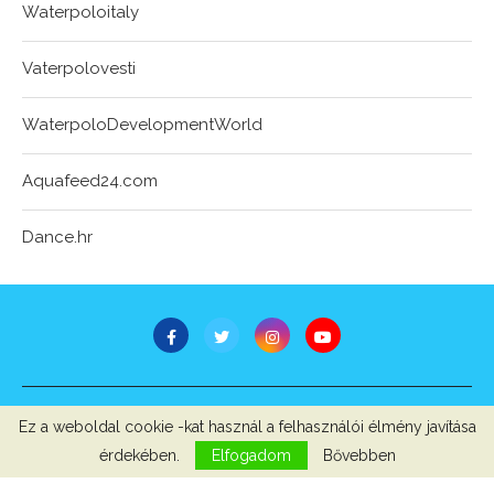
Waterpoloitaly
Vaterpolovesti
WaterpoloDevelopmentWorld
Aquafeed24.com
Dance.hr
STB Bt.
Ez a weboldal cookie -kat használ a felhasználói élmény javítása
Minden jog fenntartva © 2007-2022
érdekében.
Elfogadom
Bővebben
Szerzői jogok, adatvédelem
-
Impresszum