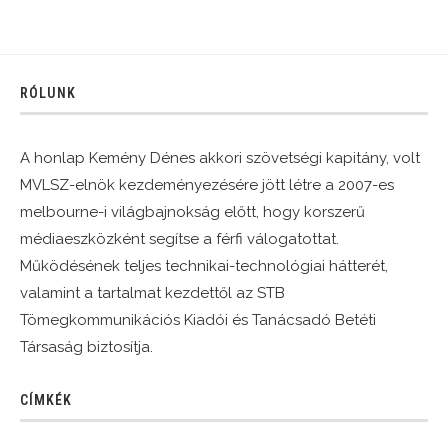
RÓLUNK
A honlap Kemény Dénes akkori szövetségi kapitány, volt
MVLSZ-elnök kezdeményezésére jött létre a 2007-es
melbourne-i világbajnokság előtt, hogy korszerű
médiaeszközként segítse a férfi válogatottat.
Működésének teljes technikai-technológiai hátterét,
valamint a tartalmat kezdettől az STB
Tömegkommunikációs Kiadói és Tanácsadó Betéti
Társaság biztosítja.
CÍMKÉK