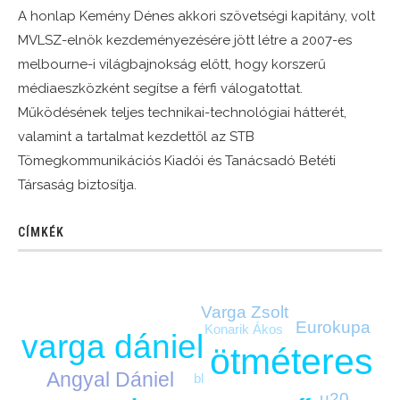
A honlap Kemény Dénes akkori szövetségi kapitány, volt
MVLSZ-elnök kezdeményezésére jött létre a 2007-es
melbourne-i világbajnokság előtt, hogy korszerű
médiaeszközként segítse a férfi válogatottat.
Működésének teljes technikai-technológiai hátterét,
valamint a tartalmat kezdettől az STB
Tömegkommunikációs Kiadói és Tanácsadó Betéti
Társaság biztosítja.
CÍMKÉK
Varga Zsolt
Eurokupa
Konarik Ákos
varga dániel
ötméteres
Angyal Dániel
bl
u20