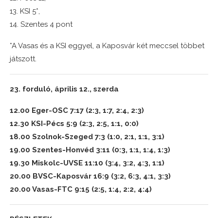
13. KSI 5*,
14. Szentes 4 pont
*A Vasas és a KSI eggyel, a Kaposvár két meccsel többet
játszott.
23. forduló, április 12., szerda
12.00 Eger-OSC 7:17 (2:3, 1:7, 2:4, 2:3)
12.30 KSI-Pécs 5:9 (2:3, 2:5, 1:1, 0:0)
18.00 Szolnok-Szeged 7:3 (1:0, 2:1, 1:1, 3:1)
19.00 Szentes-Honvéd 3:11 (0:3, 1:1, 1:4, 1:3)
19.30 Miskolc-UVSE 11:10 (3:4, 3:2, 4:3, 1:1)
20.00 BVSC-Kaposvár 16:9 (3:2, 6:3, 4:1, 3:3)
20.00 Vasas-FTC 9:15 (2:5, 1:4, 2:2, 4:4)