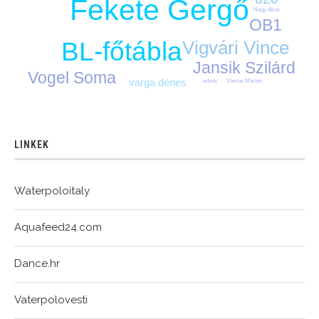
Fekete Gergő
Nagy Ákos
OB1
BL-főtábla
Vigvári Vince
Jansik Szilárd
Vogel Soma
varga dénes
edzés
Vámos Márton
LINKEK
Waterpoloitaly
Aquafeed24.com
Dance.hr
Vaterpolovesti