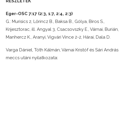
RÉSZLETEK
Eger-OSC 7:17 (2:3, 1:7, 2:4, 2:3)
G.: Murisics 2, Lőrincz B., Baksa B., Gólya, Biros S.,
Krijesztorac, ill. Angyal 3, Csacsovszky E., Várnai, Burián,
Manhercz K., Aranyi, Vigvári Vince 2-2, Hárai, Dala D.
Varga Dániel, Tóth Kálmán, Várnai Kristóf és Sári András
meccs utáni nyilatkozata: