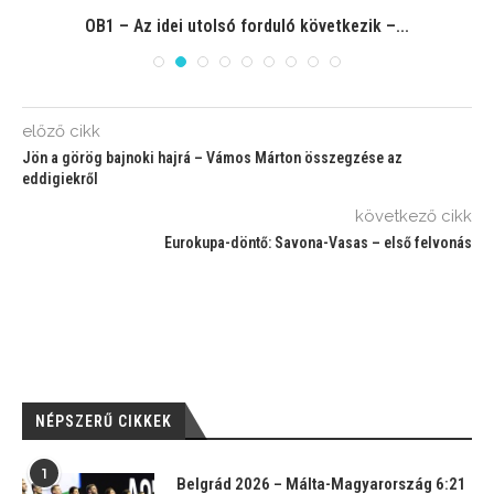
OB1 – Az idei utolsó forduló következik –...
előző cikk
Jön a görög bajnoki hajrá – Vámos Márton összegzése az
eddigiekről
következő cikk
Eurokupa-döntő: Savona-Vasas – első felvonás
NÉPSZERŰ CIKKEK
1
Belgrád 2026 – Málta-Magyarország 6:21