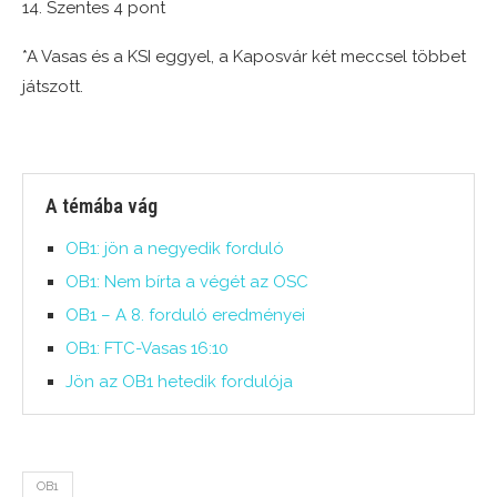
14. Szentes 4 pont
*A Vasas és a KSI eggyel, a Kaposvár két meccsel többet
játszott.
A témába vág
OB1: jön a negyedik forduló
OB1: Nem bírta a végét az OSC
OB1 – A 8. forduló eredményei
OB1: FTC-Vasas 16:10
Jön az OB1 hetedik fordulója
OB1