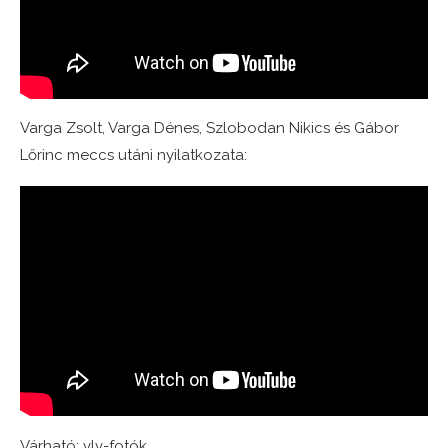
Varga Zsolt, Varga Dénes, Szlobodan Nikics és Gábor
Lőrinc meccs utáni nyilatkozata:
Várható: vlv-fotók.