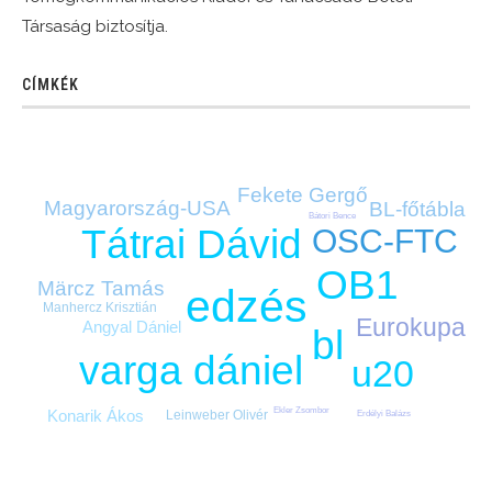
Társaság biztosítja.
CÍMKÉK
Fekete Gergő
Magyarország-USA
BL-főtábla
Bátori Bence
Tátrai Dávid
OSC-FTC
OB1
Märcz Tamás
edzés
Manhercz Krisztián
Eurokupa
Angyal Dániel
bl
varga dániel
u20
Ekler Zsombor
Konarik Ákos
Leinweber Olivér
Erdélyi Balázs