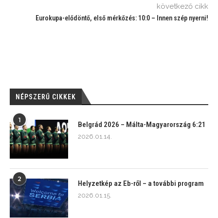
következő cikk
Eurokupa-elődöntő, első mérkőzés: 10:0 – Innen szép nyerni!
NÉPSZERŰ CIKKEK
1
Belgrád 2026 – Málta-Magyarország 6:21
2026.01.14.
2
Helyzetkép az Eb-ről – a további program
2026.01.15.