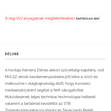
A régi VLV anyagainak megtekintéséhez
!
kattintson ide
RÓLUNK
A honlap Kemény Dénes akkori szövetségi kapitány, volt
MVLSZ-elnök kezdeményezésére jött létre a 2007-es
melbourne-i világbajnokság előtt, hogy korszerű
médiaeszközként segítse a férfi válogatottat.
Működésének teljes technikai-technológiai hátterét,
valamint a tartalmat kezdettől az STB
Tömegkommunikációs Kiadói és Tanácsadó Betéti