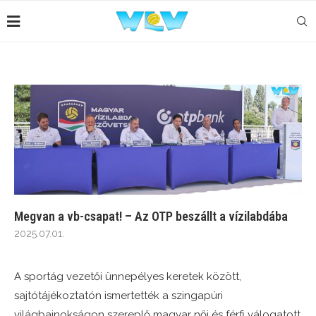
Megvan a vb-csapat! – Az OTP beszállt a vízilabdába
2025.07.01.
A sportág vezetői ünnepélyes keretek között,
sajtótájékoztatón ismertették a szingapúri
világbajnokságon szereplő magyar női és férfi válogatott