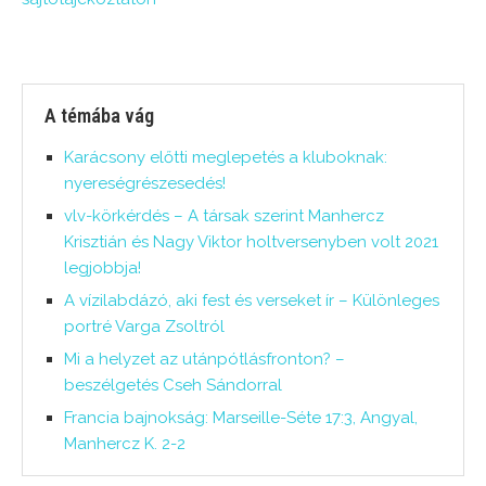
A témába vág
Karácsony előtti meglepetés a kluboknak:
nyereségrészesedés!
vlv-körkérdés – A társak szerint Manhercz
Krisztián és Nagy Viktor holtversenyben volt 2021
legjobbja!
A vízilabdázó, aki fest és verseket ír – Különleges
portré Varga Zsoltról
Mi a helyzet az utánpótlásfronton? –
beszélgetés Cseh Sándorral
Francia bajnokság: Marseille-Séte 17:3, Angyal,
Manhercz K. 2-2