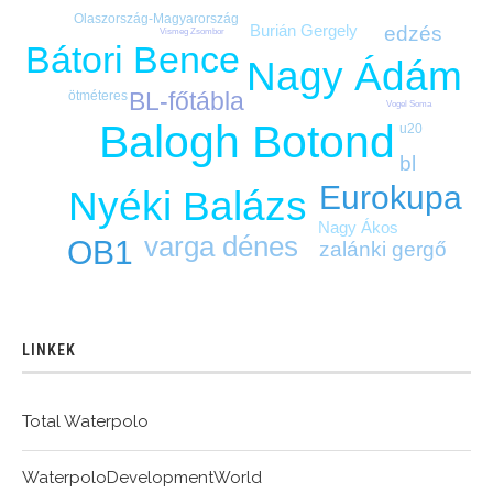
Olaszország-Magyarország
Burián Gergely
edzés
Vismeg Zsombor
Bátori Bence
Nagy Ádám
BL-főtábla
ötméteres
Vogel Soma
Balogh Botond
u20
bl
Eurokupa
Nyéki Balázs
Nagy Ákos
varga dénes
OB1
zalánki gergő
LINKEK
Total Waterpolo
WaterpoloDevelopmentWorld