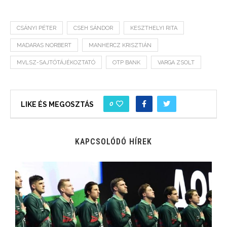
CSÁNYI PÉTER
CSEH SÁNDOR
KESZTHELYI RITA
MADARAS NORBERT
MANHERCZ KRISZTIÁN
MVLSZ-SAJTÓTÁJÉKOZTATÓ
OTP BANK
VARGA ZSOLT
0
LIKE ÉS MEGOSZTÁS
KAPCSOLÓDÓ HÍREK