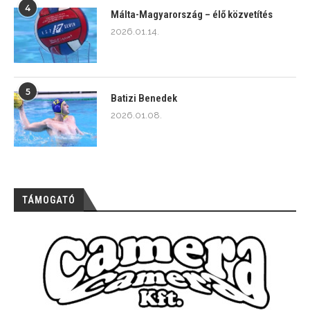
4
Málta-Magyarország – élő közvetítés
2026.01.14.
5
Batizi Benedek
2026.01.08.
TÁMOGATÓ