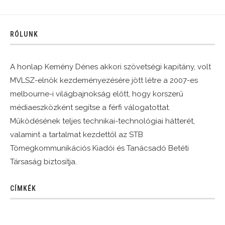
RÓLUNK
A honlap Kemény Dénes akkori szövetségi kapitány, volt
MVLSZ-elnök kezdeményezésére jött létre a 2007-es
melbourne-i világbajnokság előtt, hogy korszerű
médiaeszközként segítse a férfi válogatottat.
Működésének teljes technikai-technológiai hátterét,
valamint a tartalmat kezdettől az STB
Tömegkommunikációs Kiadói és Tanácsadó Betéti
Társaság biztosítja.
CÍMKÉK