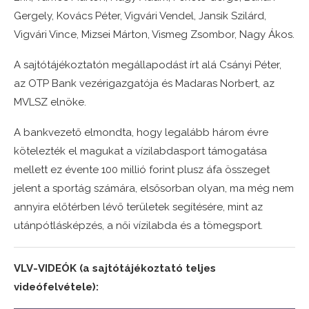
Gergely, Kovács Péter, Vigvári Vendel, Jansik Szilárd,
Vigvári Vince, Mizsei Márton, Vismeg Zsombor, Nagy Ákos.
A sajtótájékoztatón megállapodást írt alá Csányi Péter,
az OTP Bank vezérigazgatója és Madaras Norbert, az
MVLSZ elnöke.
A bankvezető elmondta, hogy legalább három évre
kötelezték el magukat a vízilabdasport támogatása
mellett ez évente 100 millió forint plusz áfa összeget
jelent a sportág számára, elsősorban olyan, ma még nem
annyira előtérben lévő területek segítésére, mint az
utánpótlásképzés, a női vízilabda és a tömegsport.
VLV-VIDEÓK (a sajtótájékoztató teljes
videófelvétele):