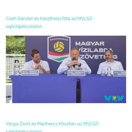
Cseh Sándor és Keszthelyi Rita az MVLSZ-
sajtótájékoztatón
Varga Zsolt és Manhercz Krisztián az MVLSZ-
sajtótájékoztatón