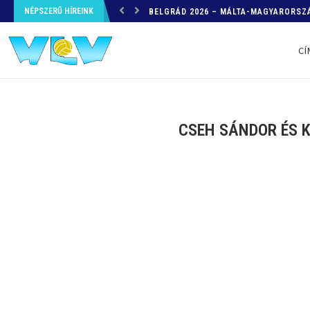
BELGRÁD 2026 – MÁLTA-MAGYARORSZÁ
NÉPSZERŰ HÍREINK
HELYZETKÉP AZ EB-RŐL – A TOVÁBBI
CÍ
CSEH SÁNDOR ÉS K