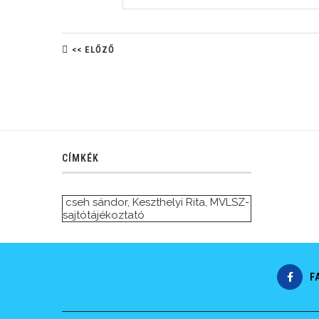
<< ELŐZŐ
CÍMKÉK
cseh sándor
,
Keszthelyi Rita
,
MVLSZ-
sajtótájékoztató
F