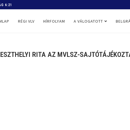
G 6:21
 PROGRAM
MLAP
RÉGI VLV
HÍRFOLYAM
A VÁLOGATOTT
BELGRÁ
ESZTHELYI RITA AZ MVLSZ-SAJTÓTÁJÉKOZTA