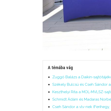
A témába vág
Zuggó Balázs a Daikin-sajtótájéko
Székely Bulcsú és Cseh Sándor az
Keszthelyi Rita a MOL-MVLSZ-sajtó
Schmidt Ádám és Madaras Norbert 
Cseh Sándor a vlv-nek (Ferihegy, 