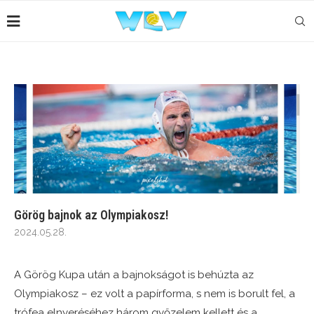
Görög bajnok az Olympiakosz!
2024.05.28.
A Görög Kupa után a bajnokságot is behúzta az
Olympiakosz – ez volt a papírforma, s nem is borult fel, a
trófea elnyeréséhez három győzelem kellett és a