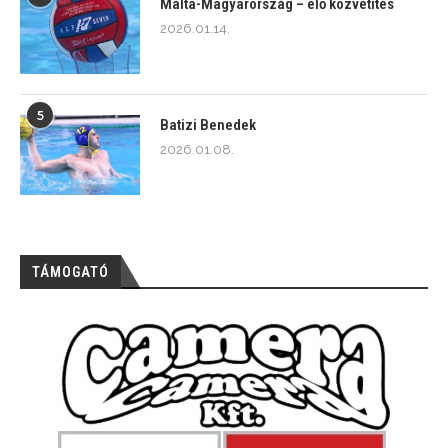
Málta-Magyarország – élő közvetítés
2026.01.14.
5
Batizi Benedek
2026.01.08.
TÁMOGATÓ