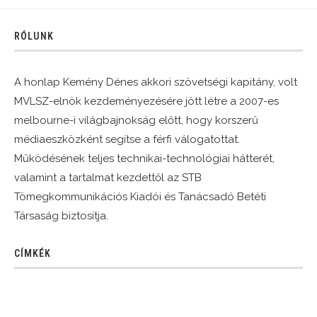
RÓLUNK
A honlap Kemény Dénes akkori szövetségi kapitány, volt
MVLSZ-elnök kezdeményezésére jött létre a 2007-es
melbourne-i világbajnokság előtt, hogy korszerű
médiaeszközként segítse a férfi válogatottat.
Működésének teljes technikai-technológiai hátterét,
valamint a tartalmat kezdettől az STB
Tömegkommunikációs Kiadói és Tanácsadó Betéti
Társaság biztosítja.
CÍMKÉK