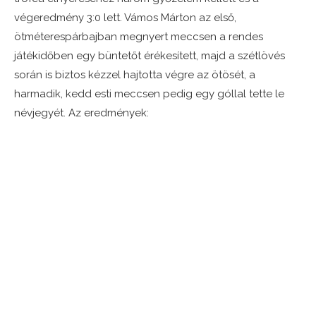
végeredmény 3:0 lett. Vámos Márton az első,
ötméterespárbajban megnyert meccsen a rendes
játékidőben egy büntetőt érékesített, majd a szétlövés
során is biztos kézzel hajtotta végre az ötösét, a
harmadik, kedd esti meccsen pedig egy góllal tette le
névjegyét. Az eredmények: