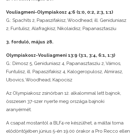
Vouliagmeni-Olympiakosz 4:6 (1:0, 0:2, 2:3, 1:1)
G.: Spachits 2, Papaszifakisz, Woodhead, ill. Geniduniasz
2, Funtulisz, Alafragkisz, Nikolaidisz, Papanasztasziu
3. forduló, május 28.
Olympiakosz-Vouliagmeni 13:9 (3:1, 3:4, 6:1, 1:3)
G.: Dimosz 5, Geniduniasz 4, Papanasztasziu 2, Vámos,
Funtulisz, ill. Papaszifakisz 4, Kalogeropulosz, Almirasz,
Ubovics, Woodhead, Kapocisz
Az Olympiakosz zsinórban 12. alkalommal lett bajnok,
összesen 37-szer nyerte meg országa bajnoki
aranyérmét.
A csapat mostantól a BLF4-re készülhet, a máltai torna
elődöntőjében június 5-én 19.00 órakor a Pro Recco ellen