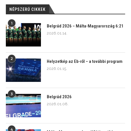
NÉPSZERŰ CIKKEK
1
Belgrád 2026 – Málta-Magyarország 6:21
2026.01.14.
2
Helyzetkép az Eb-ről – a további program
2026.01.15.
3
Belgrád 2026
2026.01.08.
4