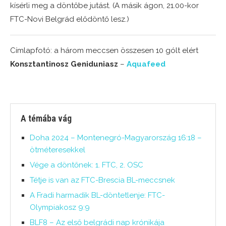
kísérli meg a döntőbe jutást. (A másik ágon, 21.00-kor
FTC-Novi Belgrád elődöntő lesz.)
Címlapfotó: a három meccsen összesen 10 gólt elért
Konsztantinosz Geniduniasz
–
Aquafeed
A témába vág
Doha 2024 – Montenegró-Magyarország 16:18 –
ötméteresekkel
Vége a döntőnek: 1. FTC, 2. OSC
Tétje is van az FTC-Brescia BL-meccsnek
A Fradi harmadik BL-döntetlenje: FTC-
Olympiakosz 9:9
BLF8 – Az első belgrádi nap krónikája