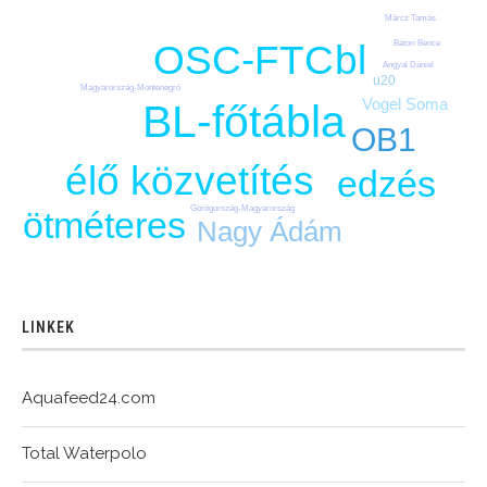
Märcz Tamás
bl
Bátori Bence
OSC-FTC
Angyal Dániel
u20
Magyarország-Montenegró
Vogel Soma
BL-főtábla
OB1
élő közvetítés
edzés
Görögország-Magyarország
ötméteres
Nagy Ádám
LINKEK
Aquafeed24.com
Total Waterpolo