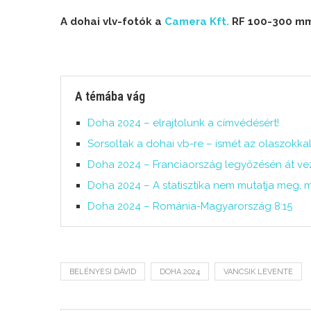
A dohai vlv-fotók a
Camera Kft.
RF 100-300 mm /
A témába vág
Doha 2024 – elrajtolunk a címvédésért!
Sorsoltak a dohai vb-re – ismét az olaszokkal
Doha 2024 – Franciaország legyőzésén át ve
Doha 2024 – A statisztika nem mutatja meg, mi
Doha 2024 – Románia-Magyarország 8:15
BELÉNYESI DÁVID
DOHA 2024
VANCSIK LEVENTE