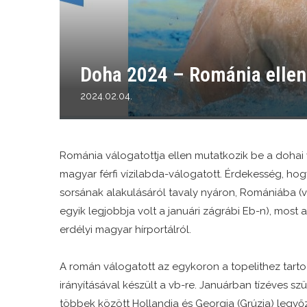
Doha 2024 – Románia ellen 
2024.02.04.
Románia válogatottja ellen mutatkozik be a dohai 
magyar férfi vízilabda-válogatott. Érdekesség, hogy 
sorsának alakulásáról tavaly nyáron, Romániába (
egyik legjobbja volt a januári zágrábi Eb-n), most 
erdélyi magyar hírportálról.
A román válogatott az egykoron a topelithez tarto
irányításával készült a vb-re. Januárban tízéves s
többek között Hollandia és Georgia (Grúzia) legyőz