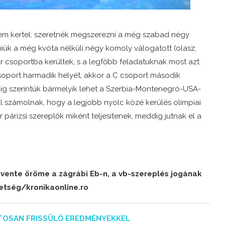
 nem kertel: szeretnék megszerezni a még szabad négy
niük a még kvóta nélküli négy komoly válogatott (olasz,
ar csoportba kerültek, s a legfőbb feladatuknak most azt
csoport harmadik helyét, akkor a C csoport második
ig szerintük bármelyik lehet a Szerbia-Montenegró-USA-
al számolnak, hogy a legjobb nyolc közé kerülés olimpiai
 párizsi szereplők miként teljesítenek, meddig jutnak el a
vente öröme a zágrábi Eb-n, a vb-szereplés jogának
etség/kronikaonline.ro
TOSAN FRISSÜLŐ EREDMÉNYEKKEL