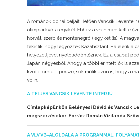
A románok dohai céljait illetően Vancsik Levente
olimpiai kvóta egyikét. Ehhez a vb-n meg kell előz
horvát, szerb és montenegrói) egyikét (is). A magy
tekintik, hogy legyőzzék Kazahsztánt. Ha elérik a 
helyezettjével nyolcaddöntőznek. Ez a csapat ped
Japán négyesből. Ahogy a többi érintett, ők is azz
kvótát érhet – persze, sok múlik azon is, hogy a már
vb-n.
A TELJES VANCSIK LEVENTE INTERJÚ
Címlapképünkön Belényesi Dávid és Vancsik Le
megszerzésekor. Forrás: Román Vízilabda Szöv
A VLV VB-ALOLDALA A PROGRAMMAL, FOLYAMA