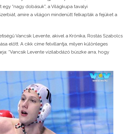
t egy “nagy dobásuk”, a Világkupa tavalyi
erbiát, amire a világon mindenütt felkapták a fejüket a
tiségű Vancsik Levente, akivel a Krónika, Rostás Szabolcs
sa előtt. A cikk címe felvillantja, milyen különleges
ja: “Vancsik Levente vízilabdázó büszke arra, hogy