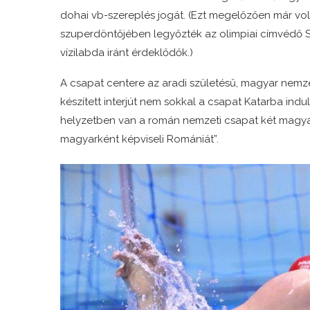
dohai vb-szereplés jogát. (Ezt megelőzően már vol
szuperdöntőjében legyőzték az olimpiai címvédő Sz
vízilabda iránt érdeklődők.)
A csapat centere az aradi születésű, magyar nemze
készített interjút nem sokkal a csapat Katarba indulá
helyzetben van a román nemzeti csapat két magyar
magyarként képviseli Romániát”.