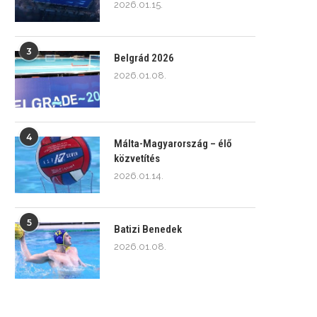
2026.01.15.
3
Belgrád 2026
2026.01.08.
4
Málta-Magyarország – élő
közvetítés
2026.01.14.
5
Batizi Benedek
2026.01.08.