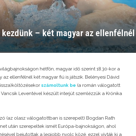
kezdünk – két magyar az ellenfélnél
világbajnokságon hétfőn, magyar idő szerint 18.30-kor a
az ellenfélnél két magyar fiú is játszik. Belényesi Dávid
vissza)költözésekor
számoltunk be
(a román válogatott
a Vancsik Leventével készült interjút szemlézzük a Krónika
zó (az olasz válogatottban is szerepelt) Bogdan Rath
zünet után szerepeltek ismét Európa-bajnokságon, ahol
ésével bejutottak a legjobb nyolc közé, ezzel vívták ki a