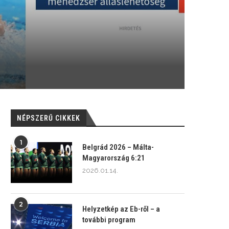
NÉPSZERŰ CIKKEK
1
Belgrád 2026 – Málta-
Magyarország 6:21
2026.01.14.
2
Helyzetkép az Eb-ről – a
további program