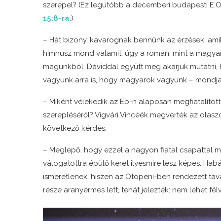
szerepel? (Ez legutóbb a decemberi budapesti E.
15:8-ra
.)
– Hát bizony, kavarognak bennünk az érzések, ami
himnusz mond valamit, úgy a román, mint a magyar
magunkból. Dáviddal együtt meg akarjuk mutatni,
vagyunk arra is, hogy magyarok vagyunk – mondja
– Miként vélekedik az Eb-n alaposan megfiatalított
szerepléséről? Vigvári Vincéék megverték az olaszok
következő kérdés.
– Meglepő, hogy ezzel a nagyon fiatal csapattal mi
válogatottra épülő keret ilyesmire lesz képes. H
ismeretlenek, hiszen az Otopeni-ben rendezett tav
része aranyérmes lett, tehát jelezték: nem lehet félv