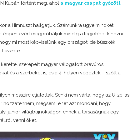
ON Kupán történt meg, ahol
a magyar csapat győzött
kor a Himnuszt hallgatjuk. Számunkra ugye mindkét
, éppen ezért megpróbáljuk mindig a legjobbat kihozni
 hogy mi most képviselünk egy országot, de büszkék
 Levente.
 kerettel szerepelt magyar válogatott bravúros
at és a szerbeket is, és a 4. helyen végeztek – szólt a
lyen messzire eljutottak. Senki nem várta, hogy az U-20-as
abár hozzátenném, mégsem lehet azt mondani, hogy
alyi junior-világbajnokságon ennek a társaságnak egy
állról venni őket.