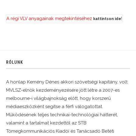
A régi VLV anyagainak megtekintéséhez
!
kattintson ide
RÓLUNK
A honlap Kemény Dénes akkori szövetségi kapitány, volt
MVLSZ-elnök kezdeményezésére jött létre a 2007-es
melbourne-i világbajnokság előtt, hogy korszerű
médiaeszközként segítse a férfi válogatottat.
Működésének teljes technikai-technológiai hátterét,
valamint a tartalmat kezdettől az STB
Tömegkommunikációs Kiadói és Tanácsadó Betéti