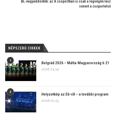
BL-negyeddöntők: az A csoportban is csak a legvégén lesz
ismert a csoportelső
NÉPSZERŰ CIKKEK
1
Belgrád 2026 – Málta-Magyarország 6:21
2026.01.14.
2
Helyzetkép az Eb-ről – a további program
2026.01.15.