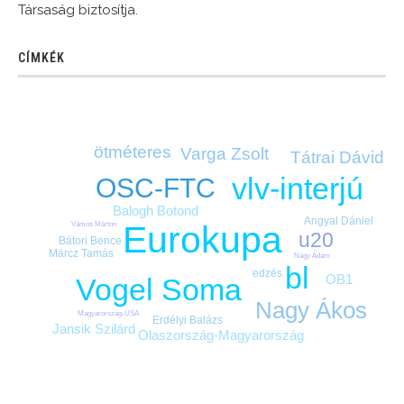
Társaság biztosítja.
CÍMKÉK
ötméteres
Varga Zsolt
Tátrai Dávid
vlv-interjú
OSC-FTC
Balogh Botond
Angyal Dániel
Eurokupa
Vámos Márton
u20
Bátori Bence
Märcz Tamás
Nagy Ádám
bl
edzés
OB1
Vogel Soma
Nagy Ákos
Magyarország-USA
Erdélyi Balázs
Jansik Szilárd
Olaszország-Magyarország