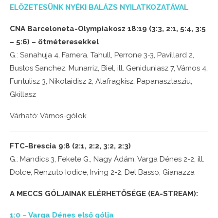
ELŐZETESÜNK NYÉKI BALÁZS NYILATKOZATÁVAL
CNA Barceloneta-Olympiakosz 18:19 (3:3, 2:1, 5:4, 3:5
– 5:6) – ötméteresekkel
G.: Sanahuja 4, Famera, Tahull, Perrone 3-3, Pavillard 2,
Bustos Sanchez, Munarriz, Biel, ill. Geniduniasz 7, Vámos 4,
Funtulisz 3, Nikolaidisz 2, Alafragkisz, Papanasztasziu,
Gkillasz
Várható: Vámos-gólok.
FTC-Brescia 9:8 (2:1, 2:2, 3:2, 2:3)
G.: Mandics 3, Fekete G., Nagy Ádám, Varga Dénes 2-2, ill.
Dolce, Renzuto Iodice, Irving 2-2, Del Basso, Gianazza
A MECCS GÓLJAINAK ELÉRHETŐSÉGE (EA-STREAM):
1:0 – Varga Dénes első gólja