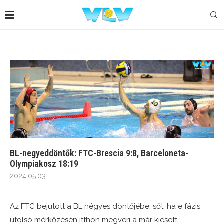
BL-negyeddöntők: FTC-Brescia 9:8, Barceloneta-
Olympiakosz 18:19
2024.05.03.
Az FTC bejutott a BL négyes döntőjébe, sőt, ha e fázis
utolsó mérkőzésén itthon megveri a már kiesett