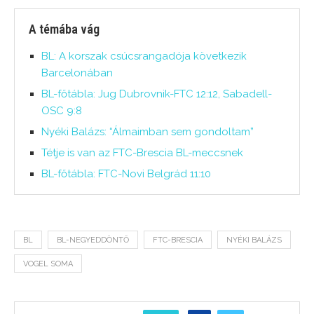
A témába vág
BL: A korszak csúcsrangadója következik
Barcelonában
BL-főtábla: Jug Dubrovnik-FTC 12:12, Sabadell-
OSC 9:8
Nyéki Balázs: “Álmaimban sem gondoltam”
Tétje is van az FTC-Brescia BL-meccsnek
BL-főtábla: FTC-Novi Belgrád 11:10
BL
BL-NEGYEDDÖNTŐ
FTC-BRESCIA
NYÉKI BALÁZS
VOGEL SOMA