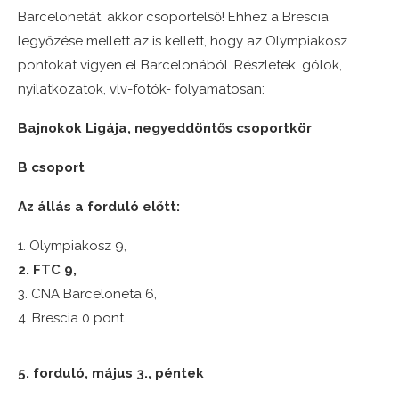
Barcelonetát, akkor csoportelső! Ehhez a Brescia
legyőzése mellett az is kellett, hogy az Olympiakosz
pontokat vigyen el Barcelonából. Részletek, gólok,
nyilatkozatok, vlv-fotók- folyamatosan:
Bajnokok Ligája, negyeddöntős csoportkör
B csoport
Az állás a forduló előtt:
1. Olympiakosz 9,
2. FTC 9,
3. CNA Barceloneta 6,
4. Brescia 0 pont.
5. forduló, május 3., péntek