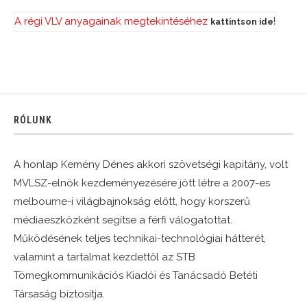
A régi VLV anyagainak megtekintéséhez
!
kattintson ide
RÓLUNK
A honlap Kemény Dénes akkori szövetségi kapitány, volt
MVLSZ-elnök kezdeményezésére jött létre a 2007-es
melbourne-i világbajnokság előtt, hogy korszerű
médiaeszközként segítse a férfi válogatottat.
Működésének teljes technikai-technológiai hátterét,
valamint a tartalmat kezdettől az STB
Tömegkommunikációs Kiadói és Tanácsadó Betéti
Társaság biztosítja.