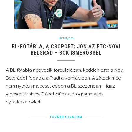
Hírfolyam
BL-FŐTÁBLA, A CSOPORT: JÖN AZ FTC-NOVI
BELGRÁD – SOK ISMERŐSSEL
A BL-főtábla negyedik fordulójában, kedden este a Novi
Belgrádot fogadja a Fradi a Komjádiban. A zöldek még
nem nyertek meccset ebben a BL-szezonban – igaz,
vereségük sincs. Előzetesünk a programmal és
nyilatkozatokkal:
TOVÁBB OLVASOM