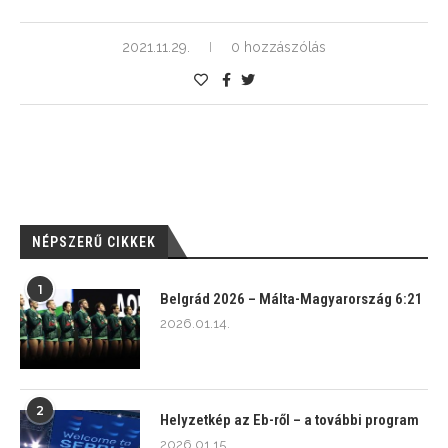
2021.11.29.
0 hozzászólás
NÉPSZERŰ CIKKEK
1
Belgrád 2026 – Málta-Magyarország 6:21
2026.01.14.
2
Helyzetkép az Eb-ről – a további program
2026.01.15.