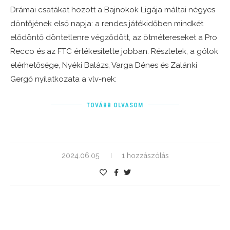
Drámai csatákat hozott a Bajnokok Ligája máltai négyes
döntőjének első napja: a rendes játékidőben mindkét
elődöntő döntetlenre végződött, az ötmétereseket a Pro
Recco és az FTC értékesítette jobban. Részletek, a gólok
elérhetősége, Nyéki Balázs, Varga Dénes és Zalánki
Gergő nyilatkozata a vlv-nek:
TOVÁBB OLVASOM
2024.06.05.
1 hozzászólás