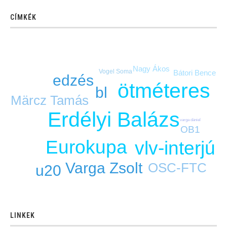
CÍMKÉK
Nagy Ákos
Vogel Soma
Bátori Bence
edzés
ötméteres
bl
Märcz Tamás
Erdélyi Balázs
varga dániel
OB1
Eurokupa
vlv-interjú
Varga Zsolt
OSC-FTC
u20
LINKEK