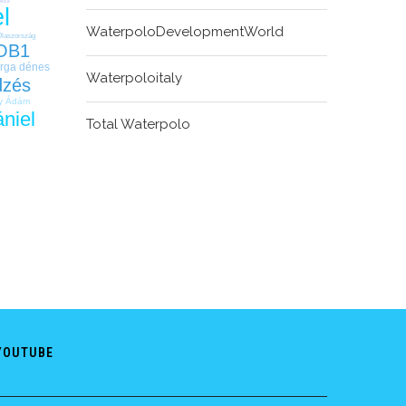
Vince
l
WaterpoloDevelopmentWorld
laszország
OB1
rga dénes
Waterpoloitaly
dzés
y Ádám
ániel
Total Waterpolo
YOUTUBE