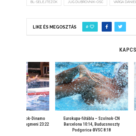
BL-SELEJTEZŐK
JUG DUBROVNIK-OSC
VARGA DÁNIE
0
LIKE ÉS MEGOSZTÁS
KAPCS
lnok-Dinamo
Eurokupa-főtábla – Szolnok-CN
Eurokupa-főt
iagmeni 23:22
Barcelona 10:14, Buducsnoszty
20:19, Dinamo
Podgorica-BVSC 8:18