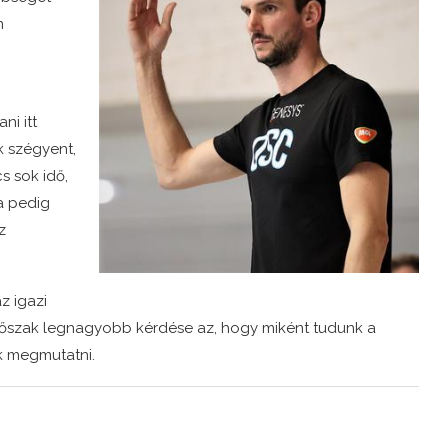
m
ni itt
 szégyent,
s sok idő,
a pedig
z
z igazi
időszak legnagyobb kérdése az, hogy miként tudunk a
k megmutatni.