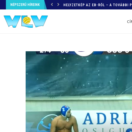
NÉPSZERŰ HÍREINK
HELYZETKÉP AZ EB-RŐL – A TOVÁBBI
CÍ