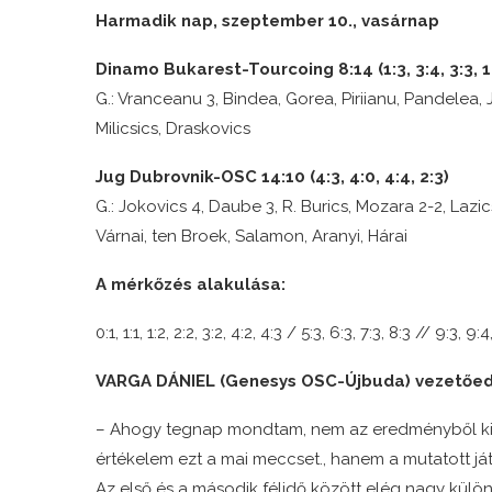
Harmadik nap, szeptember 10., vasárnap
Dinamo Bukarest-Tourcoing 8:14 (1:3, 3:4, 3:3, 1
G.: Vranceanu 3, Bindea, Gorea, Piriianu, Pandelea, J
Milicsics, Draskovics
Jug Dubrovnik-OSC 14:10 (4:3, 4:0, 4:4, 2:3)
G.: Jokovics 4, Daube 3, R. Burics, Mozara 2-2, Lazics,
Várnai, ten Broek, Salamon, Aranyi, Hárai
A mérkőzés alakulása:
0:1, 1:1, 1:2, 2:2, 3:2, 4:2, 4:3 / 5:3, 6:3, 7:3, 8:3 // 9:3, 9:
VARGA DÁNIEL (Genesys OSC-Újbuda) vezetőedz
– Ahogy tegnap mondtam, nem az eredményből ki
értékelem ezt a mai meccset., hanem a mutatott ját
Az első és a második félidő között elég nagy külö