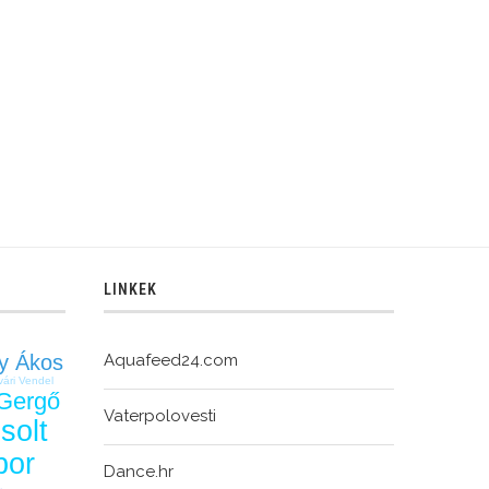
LINKEK
y Ákos
Aquafeed24.com
vári Vendel
 Gergő
Vaterpolovesti
solt
bor
Dance.hr