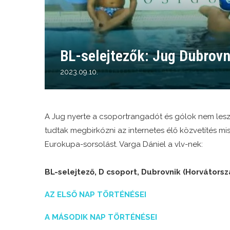
BL-selejtezők: Jug Dubrov
2023.09.10.
A Jug nyerte a csoportrangadót és gólok nem les
tudtak megbirkózni az internetes élő közvetítés mis
Eurokupa-sorsolást. Varga Dániel a vlv-nek:
BL-selejtező, D csoport, Dubrovnik (Horvátorsz
AZ ELSŐ NAP TÖRTÉNÉSEI
A MÁSODIK NAP TÖRTÉNÉSEI