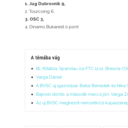
1. Jug Dubrovnik 9,
2. Tourcoing 6,
3. OSC 3,
4. Dinamo Bukarest 0 pont
A témába vág
BL-főtábla: Spandau 04-FTC 11:10, Brescia-OS
Varga Dániel
A BVSC új igazolásai: Batizi Benedek és Nika S
Bajnoki döntő: a második meccs jön, Varga Zs
Az új BVSC megkezdi nemzetközi kupaszerep