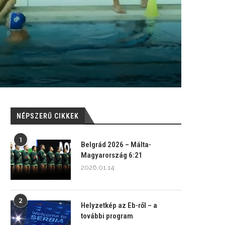
NÉPSZERŰ CIKKEK
1
Belgrád 2026 – Málta-
Magyarország 6:21
2026.01.14.
2
Helyzetkép az Eb-ről – a
további program