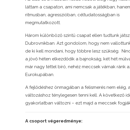
láttam a csapaton, ami nemcsak a játékban, hane
ritmusban, agresszióban, céltudatosságban is
megmutatkozott.
Három különböző szintű csapat ellen tudtunk játsza
Dubrovnikban. Azt gondolom, hogy nem vallottunk
de ki kell mondani, hogy többre lesz szükség. Ninc
a jövő héten elkezdődik a bajnokság, két hét múlv
már nagy téttel bíró, nehéz meccsek várnak ránk a
Eurokupában.
A fejlődéshez önmagában a felismerés nem elég, a
változáshoz ténylegesen tenni kell. A következő 
gyakorlatban változni – ezt majd a meccsek fogjá
A csoport végeredménye: