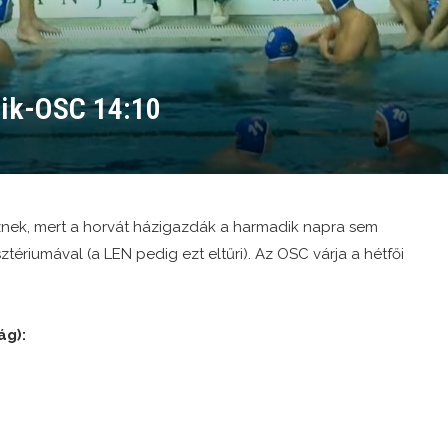
nik-OSC 14:10
znek, mert a horvát házigazdák a harmadik napra sem
ztériumával (a LEN pedig ezt eltűri). Az OSC várja a hétfői
ág):