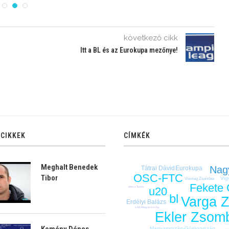
következő cikk
Itt a BL és az Eurokupa mezőnye!
 CIKKEK
CÍMKÉK
Meghalt Benedek
Nag
Tátrai Dávid
Eurokupa
OSC-FTC
Tibor
Vig
Vismeg Zsombor
Fekete
u20
Märcz Tamás
bl
Varga Z
Erdélyi Balázs
USA-Magyarország
Ekler Zsom
Kemény Dénes
Magyarország-Görögország