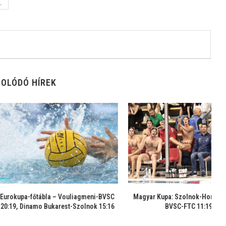
L
OLÓDÓ HÍREK
ábla – Vouliagmeni-BVSC
Magyar Kupa: Szolnok-Honvéd 17:18,
 Bukarest-Szolnok 15:16
BVSC-FTC 11:19