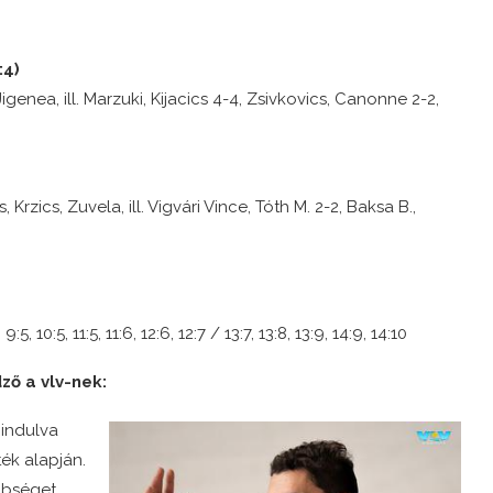
:4)
igenea, ill. Marzuki, Kijacics 4-4, Zsivkovics, Canonne 2-2,
 Krzics, Zuvela, ill. Vigvári Vince, Tóth M. 2-2, Baksa B.,
4, 9:5, 10:5, 11:5, 11:6, 12:6, 12:7 / 13:7, 13:8, 13:9, 14:9, 14:10
ő a vlv-nek:
indulva
ék alapján.
nbséget