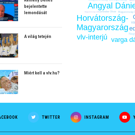
Vigvári 
Angyal Dánie
bejelentette
lemondását
Leinweber Olivér
Magyarország-O
Magyarország-USA
Horvátország-
va
Magyarország
e
Nag
vlv-interjú
A világ tetején
varga d
Miért kell a vlv.hu?
ACEBOOK
TWITTER
INSTAGRAM