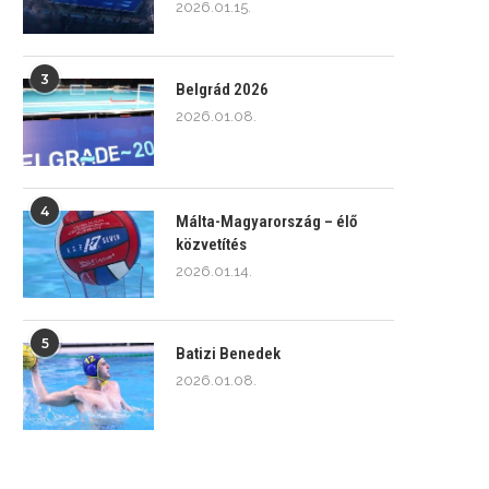
2026.01.15.
3
Belgrád 2026
2026.01.08.
4
Málta-Magyarország – élő
közvetítés
2026.01.14.
5
Batizi Benedek
2026.01.08.