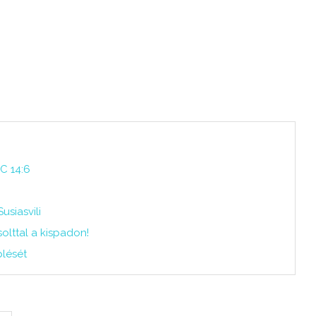
C 14:6
usiasvili
olttal a kispadon!
lését