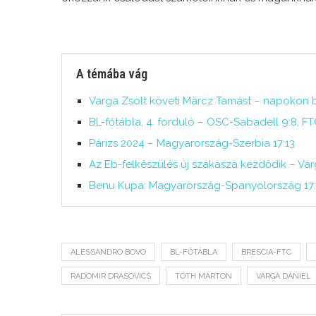
A témába vág
Varga Zsolt követi Märcz Tamást – napokon b
BL-főtábla, 4. forduló – OSC-Sabadell 9:8, F
Párizs 2024 – Magyarország-Szerbia 17:13
Az Eb-felkészülés új szakasza kezdődik – Var
Benu Kupa: Magyarország-Spanyolország 17:
ALESSANDRO BOVO
BL-FŐTÁBLA
BRESCIA-FTC
RADOMIR DRASOVICS
TÓTH MÁRTON
VARGA DÁNIEL