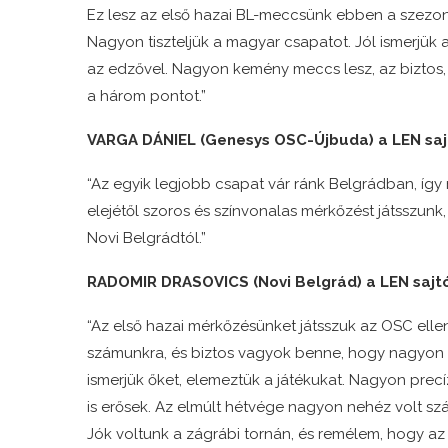
Ez lesz az első hazai BL-meccsünk ebben a szez
Nagyon tiszteljük a magyar csapatot. Jól ismerjük 
az edzővel. Nagyon kemény meccs lesz, az bizto
a három pontot.”
VARGA DÁNIEL (Genesys OSC-Újbuda) a LEN saj
“Az egyik legjobb csapat vár ránk Belgrádban, íg
elejétől szoros és színvonalas mérkőzést játsszunk
Novi Belgrádtól.”
RADOMIR DRASOVICS (Novi Belgrád) a LEN sajt
“Az első hazai mérkőzésünket játsszuk az OSC ell
számunkra, és biztos vagyok benne, hogy nagyon n
ismerjük őket, elemeztük a játékukat. Nagyon pre
is erősek. Az elmúlt hétvége nagyon nehéz volt sz
Jók voltunk a zágrábi tornán, és remélem, hogy az