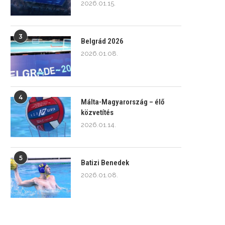
2026.01.15.
3
Belgrád 2026
2026.01.08.
4
Málta-Magyarország – élő
közvetítés
2026.01.14.
5
Batizi Benedek
2026.01.08.