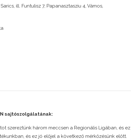
Sarics, ill. Funtulisz 7, Papanasztasziu 4, Vámos,
ta
N sajtószolgálatának:
ntot szereztünk három meccsen a Regionális Ligában, és ez
tékunkban, és ez jó előjel a következő mérkőzésünk előtt.