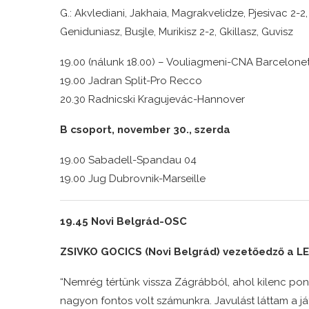
G.: Akvlediani, Jakhaia, Magrakvelidze, Pjesivac 2-2, 
Geniduniasz, Busjle, Murikisz 2-2, Gkillasz, Guvisz
19.00 (nálunk 18.00) – Vouliagmeni-CNA Barcelone
19.00 Jadran Split-Pro Recco
20.30 Radnicski Kragujevác-Hannover
B csoport, november 30., szerda
19.00 Sabadell-Spandau 04
19.00 Jug Dubrovnik-Marseille
19.45 Novi Belgrád-OSC
ZSIVKO GOCICS (Novi Belgrád) vezetőedző a LE
“Nemrég tértünk vissza Zágrábból, ahol kilenc po
nagyon fontos volt számunkra. Javulást láttam a já