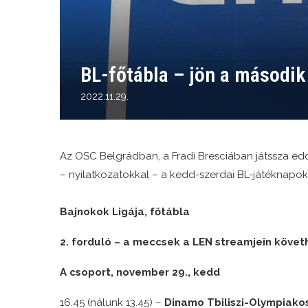
BL-főtábla – jön a második
2022.11.29.
Az OSC Belgrádban, a Fradi Bresciában játssza e
– nyilatkozatokkal – a kedd-szerdai BL-játéknapok
Bajnokok Ligája, főtábla
2. forduló – a meccsek a LEN streamjein követ
A csoport, november 29., kedd
16.45 (nálunk 13.45) –
Dinamo Tbiliszi-Olympiakosz 