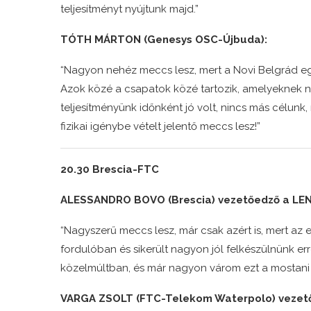
teljesítményt nyújtunk majd.”
TÓTH MÁRTON (Genesys OSC-Újbuda):
“Nagyon nehéz meccs lesz, mert a Novi Belgrád egy 
Azok közé a csapatok közé tartozik, amelyeknek na
teljesítményünk időnként jó volt, nincs más célun
fizikai igénybe vételt jelentő meccs lesz!”
20.30 Brescia-FTC
ALESSANDRO BOVO (Brescia) vezetőedző a LEN
“Nagyszerű meccs lesz, már csak azért is, mert az ell
fordulóban és sikerült nagyon jól felkészülnünk er
közelmúltban, és már nagyon várom ezt a mostani 
VARGA ZSOLT (FTC-Telekom Waterpolo) vezető