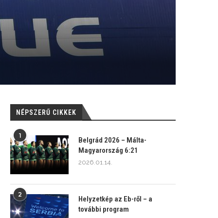
NÉPSZERŰ CIKKEK
1
Belgrád 2026 – Málta-
Magyarország 6:21
2026.01.14.
2
Helyzetkép az Eb-ről – a
további program