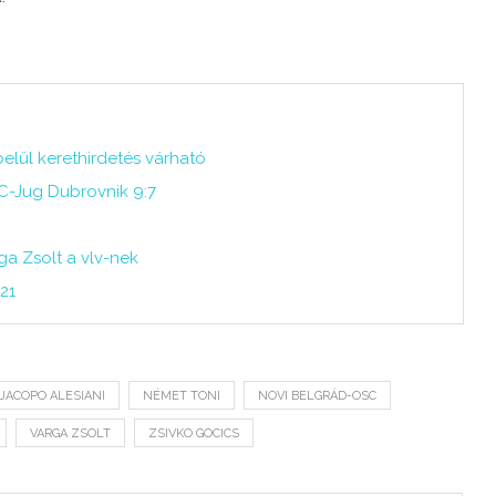
elül kerethirdetés várható
TC-Jug Dubrovnik 9:7
ga Zsolt a vlv-nek
21
JACOPO ALESIANI
NÉMET TONI
NOVI BELGRÁD-OSC
VARGA ZSOLT
ZSIVKO GOCICS