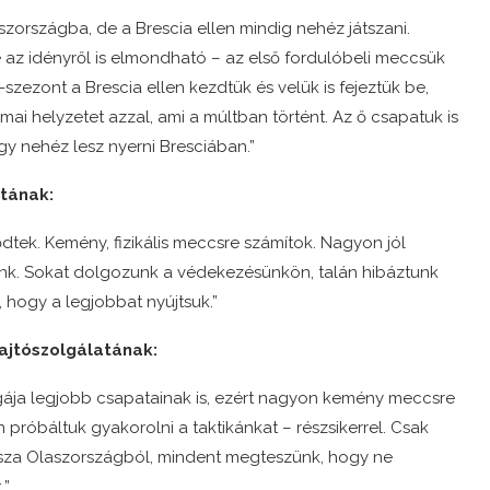
országba, de a Brescia ellen mindig nehéz játszani.
e az idényről is elmondható – az első fordulóbeli meccsük
zezont a Brescia ellen kezdtük és velük is fejeztük be,
mai helyzetet azzal, ami a múltban történt. Az ő csapatuk is
gy nehéz lesz nyerni Bresciában.”
atának:
dtek. Kemény, fizikális meccsre számítok. Nagyon jól
unk. Sokat dolgozunk a védekezésünkön, talán hibáztunk
 hogy a legjobbat nyújtsuk.”
ajtószolgálatának:
Ligája legjobb csapatainak is, ezért nagyon kemény meccsre
próbáltuk gyakorolni a taktikánkat – részsikerrel. Csak
ssza Olaszországból, mindent megteszünk, hogy ne
.”