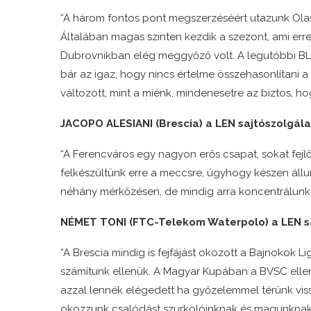
“A három fontos pont megszerzéséért utazunk Olasz
Általában magas szinten kezdik a szezont, ami err
Dubrovnikban elég meggyőző volt. A legutóbbi BL-s
bár az igaz, hogy nincs értelme összehasonlítani a 
változott, mint a miénk, mindenesetre az biztos, ho
JACOPO ALESIANI (Brescia) a LEN sajtószolgál
“A Ferencváros egy nagyon erős csapat, sokat fejlő
felkészültünk erre a meccsre, úgyhogy készen áll
néhány mérkőzésen, de mindig arra koncentrálunk,
NÉMET TONI (FTC-Telekom Waterpolo) a LEN s
“A Brescia mindig is fejfájást okozott a Bajnokok 
számítunk ellenük. A Magyar Kupában a BVSC ellen 
azzal lennék elégedett ha győzelemmel térünk vi
okozzunk csalódást szurkolóinknak és magunknak