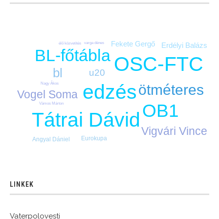
Fekete Gergő
varga dénes
élő közvetítés
Erdélyi Balázs
BL-főtábla
OSC-FTC
bl
u20
edzés
Nagy Ákos
ötméteres
Vogel Soma
OB1
Vámos Márton
Tátrai Dávid
Vigvári Vince
Eurokupa
Angyal Dániel
LINKEK
Vaterpolovesti