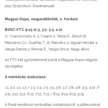
lesz Szolnokon. Eredmények:
Magyar Kupa, negyeddöntők, 2. forduló
BVSC-FTC 9:15 (1:3, 3:7, 3:3, 2:2)
G.: Csacsovszky A. 3, Csapó 2, Tátrai D., Simon B.,
Mészáros Cs., Gyárfás T., ill. Mandics 5, Vigvári Vendel 4,
Varga Dénes 3, Molnár E., Varga Vince, Nagy Ákos
Az FTC két győzelemmel jutott a Magyar Kupa négyes
döntőjébe.
A mérkőzés alakulása:
1:1, 0:2, 1:2, 1:3 / 2:3, 2:4, 2:5, 3:5, 3:6, 3:7, 3:8, 4:8, 4:9, 4:10 //
4:11, 5:11, 5:12, 6:12, 7:12, 7:13 / 8:13, 8:14, 8:15, 9:15
A Fradi rendkívül motiváltan vízilabdázott, a játékosokat