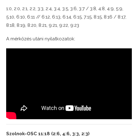
1:0, 2:0, 2:1, 2:2, 3:3, 2:4, 3:4, 3:5, 3:6, 3:7 / 3:8, 4:8, 4:9, 5:9,
5.10, 6:10, 6:11 // 6:12, 6:13, 6:14, 6:15, 7:15, 8:15, 8:16 / 8:17,
8:18, 8:19, 8:20, 8:21, 9:21, 9:22, 9:23
A mérkőzés utáni nyilatkozatok:
Szolnok-OSC 11:18 (2:6, 4:6, 3:3, 2:3)