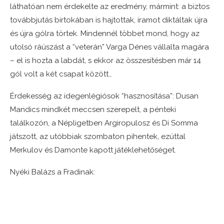
láthatóan nem érdekelte az eredmény, mármint: a biztos
továbbjutás birtokában is hajtottak, iramot diktáltak újra
és újra gólra törtek. Mindennél többet mond, hogy az
utolsó ráúszást a “veterán” Varga Dénes vállalta magára
– el is hozta a labdát, s ekkor az összesítésben már 14
gól volt a két csapat között…
Érdekesség az idegenlégiósok “hasznosítása”: Dusan
Mandics mindkét meccsen szerepelt, a pénteki
találkozón, a Népligetben Argiropulosz és Di Somma
játszott, az utóbbiak szombaton pihentek, ezúttal
Merkulov és Damonte kapott játéklehetőséget.
Nyéki Balázs a Fradinak: