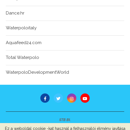
Dance.hr
Waterpoloitaly
Aquafeed24.com
Total Waterpolo
WaterpoloDevelopmentWorld
STB Bt.
Minden jog fenntartva © 2007-2022
Ez a weboldal cookie -kat használ a felhasználói élmény javítása