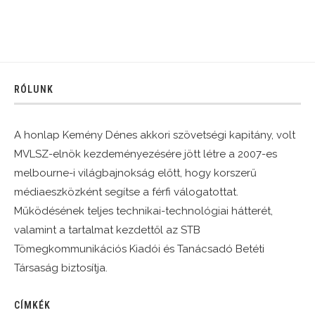
RÓLUNK
A honlap Kemény Dénes akkori szövetségi kapitány, volt
MVLSZ-elnök kezdeményezésére jött létre a 2007-es
melbourne-i világbajnokság előtt, hogy korszerű
médiaeszközként segítse a férfi válogatottat.
Működésének teljes technikai-technológiai hátterét,
valamint a tartalmat kezdettől az STB
Tömegkommunikációs Kiadói és Tanácsadó Betéti
Társaság biztosítja.
CÍMKÉK