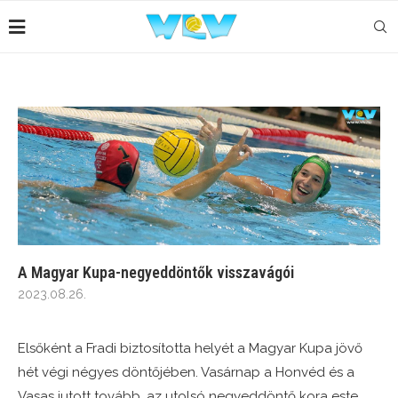
A Magyar Kupa-negyeddöntők visszavágói
2023.08.26.
Elsőként a Fradi biztosította helyét a Magyar Kupa jövő
hét végi négyes döntőjében. Vasárnap a Honvéd és a
Vasas jutott tovább, az utolsó negyeddöntő kora este