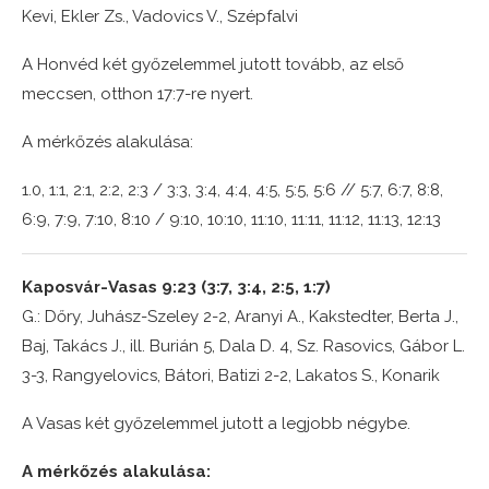
Kevi, Ekler Zs., Vadovics V., Szépfalvi
A Honvéd két győzelemmel jutott tovább, az első
meccsen, otthon 17:7-re nyert.
A mérkőzés alakulása:
1.0, 1:1, 2:1, 2:2, 2:3 / 3:3, 3:4, 4:4, 4:5, 5:5, 5:6 // 5:7, 6:7, 8:8,
6:9, 7:9, 7:10, 8:10 / 9:10, 10:10, 11:10, 11:11, 11:12, 11:13, 12:13
Kaposvár-Vasas 9:23 (3:7, 3:4, 2:5, 1:7)
G.: Dőry, Juhász-Szeley 2-2, Aranyi A., Kakstedter, Berta J.,
Baj, Takács J., ill. Burián 5, Dala D. 4, Sz. Rasovics, Gábor L.
3-3, Rangyelovics, Bátori, Batizi 2-2, Lakatos S., Konarik
A Vasas két győzelemmel jutott a legjobb négybe.
A mérkőzés alakulása: