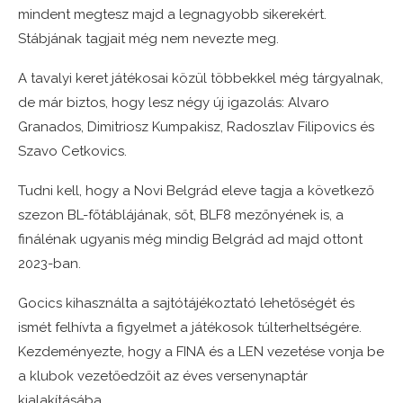
mindent megtesz majd a legnagyobb sikerekért.
Stábjának tagjait még nem nevezte meg.
A tavalyi keret játékosai közül többekkel még tárgyalnak,
de már biztos, hogy lesz négy új igazolás: Alvaro
Granados, Dimitriosz Kumpakisz, Radoszlav Filipovics és
Szavo Cetkovics.
Tudni kell, hogy a Novi Belgrád eleve tagja a következő
szezon BL-főtáblájának, sőt, BLF8 mezőnyének is, a
finálénak ugyanis még mindig Belgrád ad majd ottont
2023-ban.
Gocics kihasználta a sajtótájékoztató lehetőségét és
ismét felhívta a figyelmet a játékosok túlterheltségére.
Kezdeményezte, hogy a FINA és a LEN vezetése vonja be
a klubok vezetőedzőit az éves versenynaptár
kialakításába.