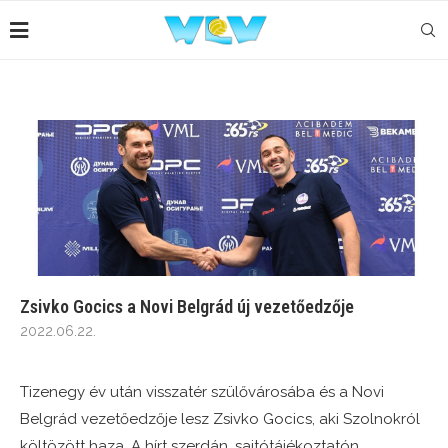
Zsivko Gocics a Novi Belgrád új vezetőedzője
2022.06.22.
Tizenegy év után visszatér szülővárosába és a Novi
Belgrád vezetőedzője lesz Zsivko Gocics, aki Szolnokról
költözött haza. A hírt szerdán, sajtótájékoztatón