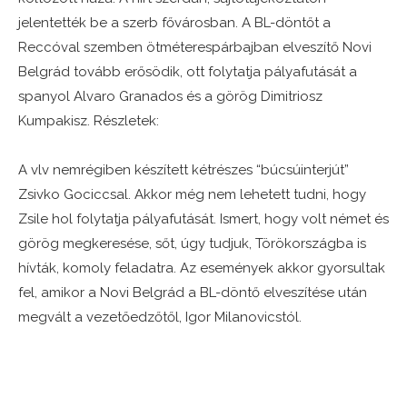
jelentették be a szerb fővárosban. A BL-döntőt a
Reccóval szemben ötméterespárbajban elveszítő Novi
Belgrád tovább erősödik, ott folytatja pályafutását a
spanyol Alvaro Granados és a görög Dimitriosz
Kumpakisz. Részletek:
A vlv nemrégiben készített kétrészes “búcsúinterjút”
Zsivko Gociccsal. Akkor még nem lehetett tudni, hogy
Zsile hol folytatja pályafutását. Ismert, hogy volt német és
görög megkeresése, sőt, úgy tudjuk, Törökországba is
hívták, komoly feladatra. Az események akkor gyorsultak
fel, amikor a Novi Belgrád a BL-döntő elveszítése után
megvált a vezetőedzőtől, Igor Milanovicstól.