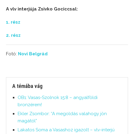
A vlv interjúja Zsivko Gociccsal:
1. rész
2. rész
Fotó:
Novi Belgrád
A témába vág
OB1: Vasas-Szolnok 15:8 – angyalföldi
bronzérem!
Ekler Zsombor: “A megoldás valahogy jön
magától”
Lakatos Soma a Vasashoz igazolt – vlv-interjú