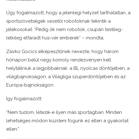
Úgy fogalmazott, hogy a jelenlegi helyzet tarthatatlan, a
sportszövetségek vezetői robotoknak tekintik a
játékosokat. “Pedig ők nem robotok, csupán testileg-
lelkileg elfáradt hús-vér emberek” – mondta.
Zsivko Gocics elképesztőnek nevezte, hogy három
hónapon belül négy komoly rendezvényen kell
helytállniuk a legjobbaknak: a BL nyolcas döntőjében, a
világbajnokságon, a Világliga szuperdöntőjében és az
Európa-bajnokságon.
Így fogalmazott:
“Nem tudom, létezik-e ilyen más sportágban. Minden
lehetséges módon küzdeni fogunk ez ellen a gyakorlat
ellen.”