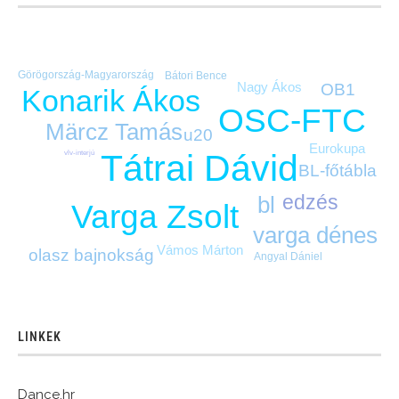
Görögország-Magyarország
Bátori Bence
Nagy Ákos
OB1
Konarik Ákos
OSC-FTC
Märcz Tamás
u20
Eurokupa
Tátrai Dávid
vlv-interjú
BL-főtábla
edzés
bl
Varga Zsolt
varga dénes
Vámos Márton
olasz bajnokság
Angyal Dániel
LINKEK
Dance.hr