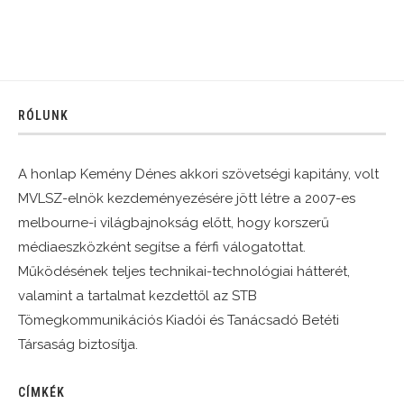
RÓLUNK
A honlap Kemény Dénes akkori szövetségi kapitány, volt
MVLSZ-elnök kezdeményezésére jött létre a 2007-es
melbourne-i világbajnokság előtt, hogy korszerű
médiaeszközként segítse a férfi válogatottat.
Működésének teljes technikai-technológiai hátterét,
valamint a tartalmat kezdettől az STB
Tömegkommunikációs Kiadói és Tanácsadó Betéti
Társaság biztosítja.
CÍMKÉK