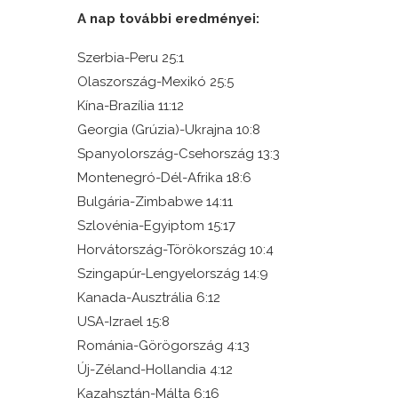
A nap további eredményei:
Szerbia-Peru 25:1
Olaszország-Mexikó 25:5
Kína-Brazília 11:12
Georgia (Grúzia)-Ukrajna 10:8
Spanyolország-Csehország 13:3
Montenegró-Dél-Afrika 18:6
Bulgária-Zimbabwe 14:11
Szlovénia-Egyiptom 15:17
Horvátország-Törökország 10:4
Szingapúr-Lengyelország 14:9
Kanada-Ausztrália 6:12
USA-Izrael 15:8
Románia-Görögország 4:13
Új-Zéland-Hollandia 4:12
Kazahsztán-Málta 6:16