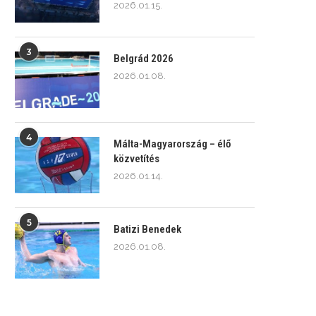
2026.01.15.
3
Belgrád 2026
2026.01.08.
4
Málta-Magyarország – élő
közvetítés
2026.01.14.
5
Batizi Benedek
2026.01.08.