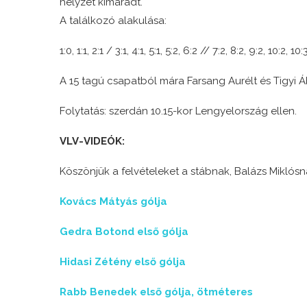
helyzet kimaradt.
A találkozó alakulása:
1:0, 1:1, 2:1 / 3:1, 4:1, 5:1, 5:2, 6:2 // 7:2, 8:2, 9:2, 10:2, 10:
A 15 tagú csapatból mára Farsang Aurélt és Tigyi 
Folytatás: szerdán 10.15-kor Lengyelország ellen.
VLV-VIDEÓK:
Köszönjük a felvételeket a stábnak, Balázs Miklósn
Kovács Mátyás gólja
Gedra Botond első gólja
Hidasi Zétény első gólja
Rabb Benedek első gólja, ötméteres