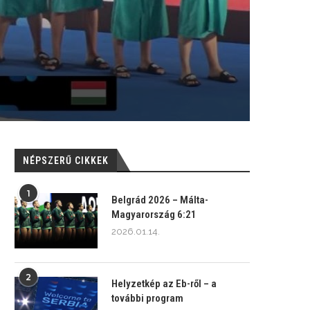
NÉPSZERŰ CIKKEK
1
Belgrád 2026 – Málta-
Magyarország 6:21
2026.01.14.
2
Helyzetkép az Eb-ről – a
további program