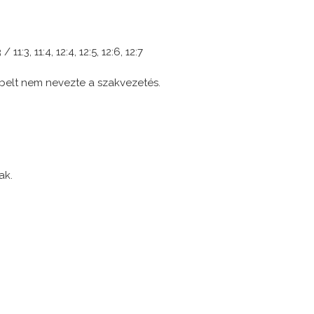
3 / 11:3, 11:4, 12:4, 12:5, 12:6, 12:7
Ábelt nem nevezte a szakvezetés.
ak.