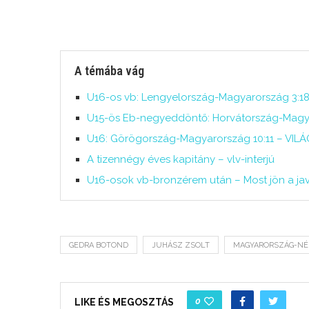
A témába vág
U16-os vb: Lengyelország-Magyarország 3:1
U15-ös Eb-negyeddöntő: Horvátország-Magy
U16: Görögország-Magyarország 10:11 – VI
A tizennégy éves kapitány – vlv-interjú
U16-osok vb-bronzérem után – Most jön a jav
GEDRA BOTOND
JUHÁSZ ZSOLT
MAGYARORSZÁG-N
0
LIKE ÉS MEGOSZTÁS