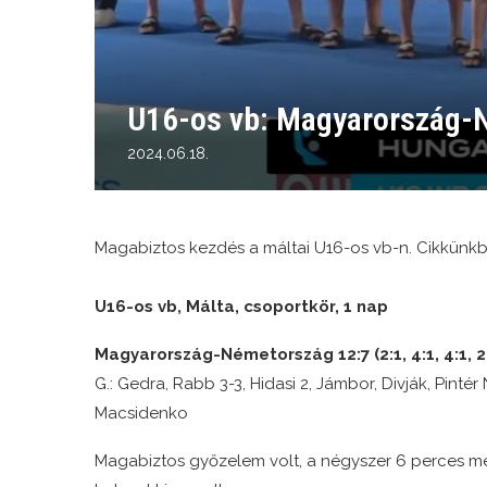
U16-os vb: Magyarország-
2024.06.18.
Magabiztos kezdés a máltai U16-os vb-n. Cikkünkb
U16-os vb, Málta, csoportkör, 1 nap
Magyarország-Németország 12:7 (2:1, 4:1, 4:1, 2
G.: Gedra, Rabb 3-3, Hidasi 2, Jámbor, Divják, Pintér N
Macsidenko
Magabiztos győzelem volt, a négyszer 6 perces me