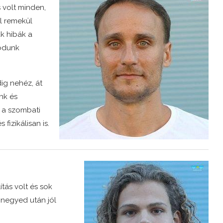
volt minden,
l remekül
k hibák a
módunk
dig nehéz, át
nk és
y a szombati
izikálisan is.
tás volt és sok
 negyed után jól