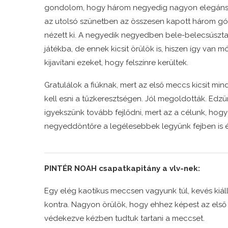
gondolom, hogy három negyedig nagyon elegáns 
az utolsó szünetben az összesen kapott három gó
nézett ki. A negyedik negyedben bele-belecsúszta
játékba, de ennek kicsit örülök is, hiszen így van 
kijavítani ezeket, hogy felszínre kerültek.
Gratulálok a fiúknak, mert az első meccs kicsit min
kell esni a tűzkeresztségen. Jól megoldották. Edzü
igyekszünk tovább fejlődni, mert az a célunk, hog
negyeddöntőre a legélesebbek legyünk fejben is és f
PINTÉR NOAH csapatkapitány a vlv-nek:
Egy elég kaotikus meccsen vagyunk túl, kevés kiállí
kontra. Nagyon örülök, hogy ehhez képest az első
védekezve kézben tudtuk tartani a meccset.