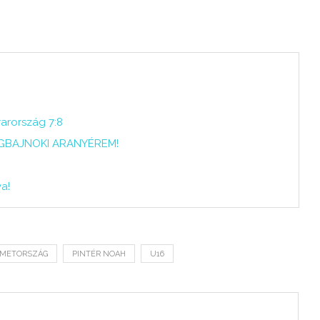
8
arország 7:8
LÁGBAJNOKI ARANYÉREM!
a!
ÉMETORSZÁG
PINTÉR NOAH
U16