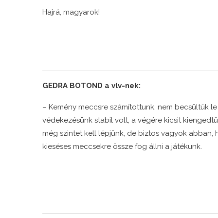
Hajrá, magyarok!
GEDRA BOTOND a vlv-nek:
– Kemény meccsre számítottunk, nem becsültük le 
védekezésünk stabil volt, a végére kicsit kienged
még szintet kell lépjünk, de biztos vagyok abban,
kieséses meccsekre össze fog állni a játékunk.