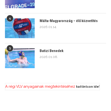
4
Málta-Magyarország – élő közvetítés
2026.01.14.
5
Batizi Benedek
2026.01.08.
A régi VLV anyagainak megtekintéséhez
!
kattintson ide