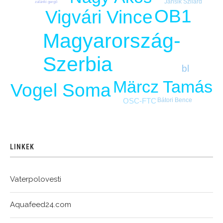
Jansik Szilárd
zalánki gergő
OB1
Vigvári Vince
Magyarország-
Szerbia
bl
Märcz Tamás
Vogel Soma
Bátori Bence
OSC-FTC
LINKEK
Vaterpolovesti
Aquafeed24.com