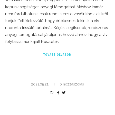
valamivel több mint 14 évig tartott – amennyiben nem
kapunk segítséget, anyagi támogatást. Máshoz immár
nem fordulhatunk, csak rendszeres olvasóinkhoz, akikről
tudjuk (feltételezzük), hogy értékesnek tekintik a vlv
naponta frissülő tartalmát. Kérjük, segítsenek, rendszeres
anyagi támogatással járuljanak hozzá ahhoz, hogy a vlv
folytassa munkáját! Részletek:
TOVÁBB OLVASOM
2021.05.21.
0 hozzászólás