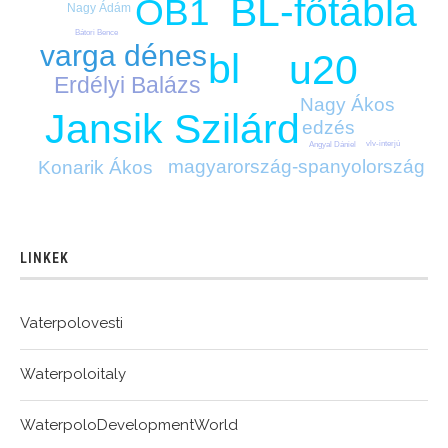
BL-főtábla
OB1
Nagy Ádám
Bátori Bence
varga dénes
bl
u20
Erdélyi Balázs
Nagy Ákos
Jansik Szilárd
edzés
vlv-interjú
Angyal Dániel
magyarország-spanyolország
Konarik Ákos
LINKEK
Vaterpolovesti
Waterpoloitaly
WaterpoloDevelopmentWorld