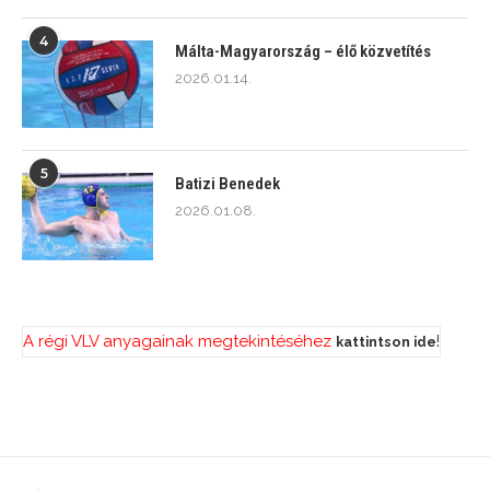
4
Málta-Magyarország – élő közvetítés
2026.01.14.
5
Batizi Benedek
2026.01.08.
A régi VLV anyagainak megtekintéséhez
!
kattintson ide