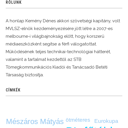
RÓLUNK
A honlap Kemény Dénes akkori szövetségi kapitány, volt
MVLSZ-elnök kezdeményezésére jött létre a 2007-es
melbourne-i világbajnokság előtt, hogy korszerű
médiaeszközként segítse a férfi válogatottat.
Működésének teljes technikai-technológiai hátterét,
valamint a tartalmat kezdettől az STB
Tömegkommunikációs Kiadói és Tanácsadó Betéti
Társaság biztosítja.
CÍMKÉK
ötméteres
Mészáros Mátyás
Eurokupa