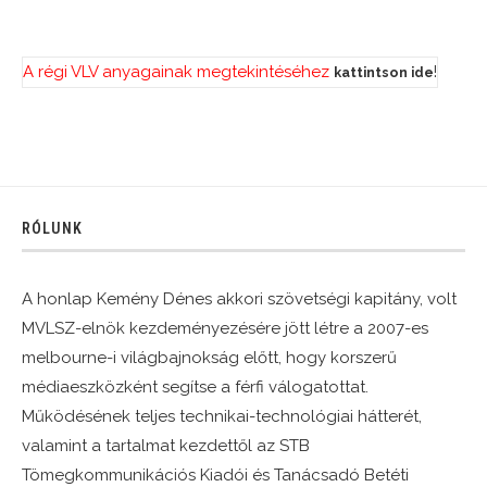
A régi VLV anyagainak megtekintéséhez
!
kattintson ide
RÓLUNK
A honlap Kemény Dénes akkori szövetségi kapitány, volt
MVLSZ-elnök kezdeményezésére jött létre a 2007-es
melbourne-i világbajnokság előtt, hogy korszerű
médiaeszközként segítse a férfi válogatottat.
Működésének teljes technikai-technológiai hátterét,
valamint a tartalmat kezdettől az STB
Tömegkommunikációs Kiadói és Tanácsadó Betéti