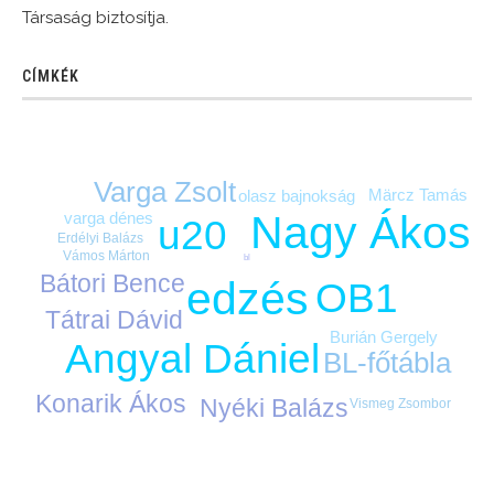
Társaság biztosítja.
CÍMKÉK
Varga Zsolt
Märcz Tamás
olasz bajnokság
Nagy Ákos
varga dénes
u20
Erdélyi Balázs
Vámos Márton
bl
Bátori Bence
edzés
OB1
Tátrai Dávid
Burián Gergely
Angyal Dániel
BL-főtábla
Konarik Ákos
Nyéki Balázs
Vismeg Zsombor