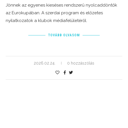
Jönnek az egyenes kieséses rendszerű nyolcaddöntők
az Eurokupában. A szerdai program és előzetes
nyilatkozatok a klubok médiafelületéről.
TOVÁBB OLVASOM
2026.02.24.
0 hozzászólás