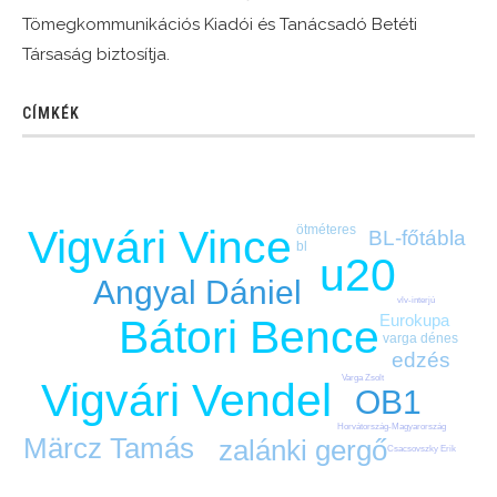
Tömegkommunikációs Kiadói és Tanácsadó Betéti
Társaság biztosítja.
CÍMKÉK
ötméteres
Vigvári Vince
BL-főtábla
bl
u20
Angyal Dániel
vlv-interjú
Eurokupa
Bátori Bence
varga dénes
edzés
Varga Zsolt
Vigvári Vendel
OB1
Horvátország-Magyarország
Märcz Tamás
zalánki gergő
Csacsovszky Erik