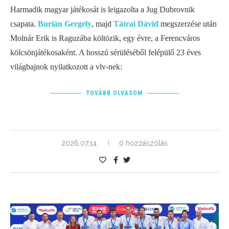
Harmadik magyar játékosát is leigazolta a Jug Dubrovnik
csapata.
Burián Gergely
, majd
Tátrai Dávid
megszerzése után
Molnár Erik is Raguzába költözik, egy évre, a Ferencváros
kölcsönjátékosaként. A hosszú sérüléséből felépülő 23 éves
világbajnok nyilatkozott a vlv-nek:
TOVÁBB OLVASOM
2026.07.14.
0 hozzászólás