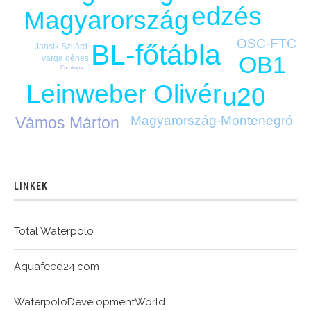
edzés
Magyarország
OSC-FTC
BL-főtábla
Jansik Szilárd
OB1
varga dénes
Eurokupa
Leinweber Olivér
u20
Magyarország-Montenegró
Vámos Márton
LINKEK
Total Waterpolo
Aquafeed24.com
WaterpoloDevelopmentWorld