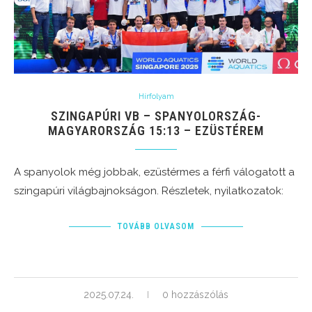
Hírfolyam
SZINGAPÚRI VB – SPANYOLORSZÁG-
MAGYARORSZÁG 15:13 – EZÜSTÉREM
A spanyolok még jobbak, ezüstérmes a férfi válogatott a
szingapúri világbajnokságon. Részletek, nyilatkozatok:
TOVÁBB OLVASOM
2025.07.24.
0 hozzászólás