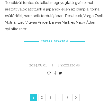
Rendkívül fontos és lelket megnyugtató győzelmet
aratott válogatottunk a japánok ellen az olimpiai torna
csütörtöki, harmadik fordulójában. Részletek, Varga Zsolt,
Molnár Erik, Vigvári Vince, Bányai Márk és Nagy Ádám
nyilatkozata:
TOVÁBB OLVASOM
2024.08.01.
1 hozzászólás
1
2
3
…
7