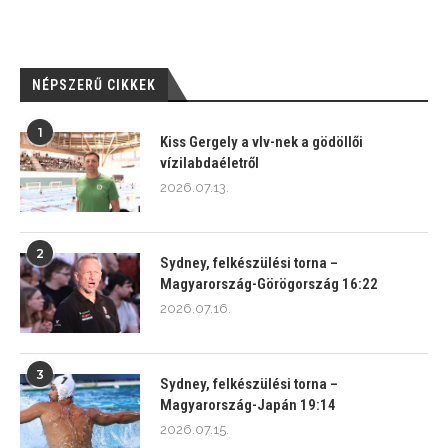
NÉPSZERŰ CIKKEK
1
Kiss Gergely a vlv-nek a gödöllői
vízilabdaéletről
2026.07.13.
2
Sydney, felkészülési torna –
Magyarország-Görögország 16:22
2026.07.16.
3
Sydney, felkészülési torna –
Magyarország-Japán 19:14
2026.07.15.