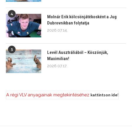
4
Molnár Erik kölcsönjátékosként a Jug
Dubrovnikban folytatja
2026.07.14.
5
Levél Ausztráliából – Köszönjük,
Maximilian!
2026.07.17.
A régi VLV anyagainak megtekintéséhez
!
kattintson ide