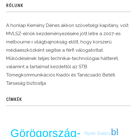
RÓLUNK
A honlap Kemény Dénes akkori szövetségi kapitány, volt
MVLSZ-elnök kezdeményezésére jött létre a 2007-es
melbourne-i világbajnokság előtt, hogy korszerű
médiaeszközként segítse a férfi válogatottat.
Működésének teljes technikai-technológiai hátterét,
valamint a tartalmat kezdettől az STB
Tömegkommunikációs Kiadói és Tanácsadó Betéti
Társaság biztosítja.
CÍMKÉK
Görögország-
bl
Nyéki Balázs