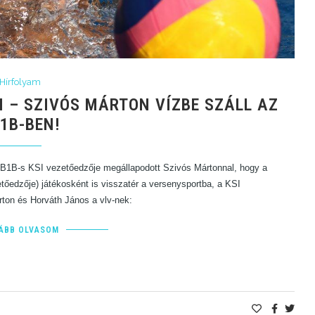
Hírfolyam
I – SZIVÓS MÁRTON VÍZBE SZÁLL AZ
1B-BEN!
 OB1B-s KSI vezetőedzője megállapodott Szivós Mártonnal, hogy a
tőedzője) játékosként is visszatér a versenysportba, a KSI
rton és
Horváth János
a vlv-nek:
ÁBB OLVASOM