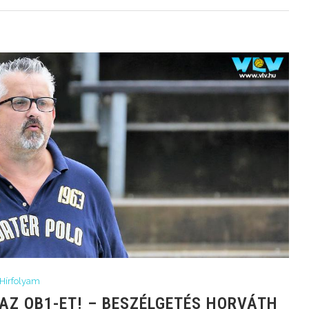
Hírfolyam
 AZ OB1-ET! – BESZÉLGETÉS HORVÁTH