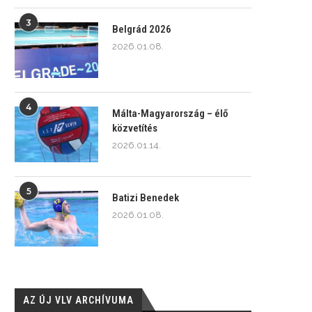
3
Belgrád 2026
2026.01.08.
4
Málta-Magyarország – élő
közvetítés
2026.01.14.
5
Batizi Benedek
2026.01.08.
AZ ÚJ VLV ARCHÍVUMA