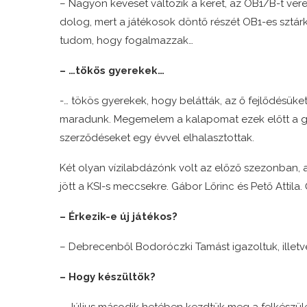
– Nagyon keveset változik a keret, az OB1/B-t ver
dolog, mert a játékosok döntő részét OB1-es sztárkl
tudom, hogy fogalmazzak…
– …tökös gyerekek…
-… tökös gyerekek, hogy belátták, az ő fejlődésüke
maradunk. Megemelem a kalapomat ezek előtt a gye
szerződéseket egy évvel elhalasztottak.
Két olyan vízilabdázónk volt az előző szezonban, a
jött a KSI-s meccsekre. Gábor Lőrinc és Pető Attila.
– Érkezik-e új játékos?
– Debrecenből Bodoróczki Tamást igazoltuk, illetve
– Hogy készültök?