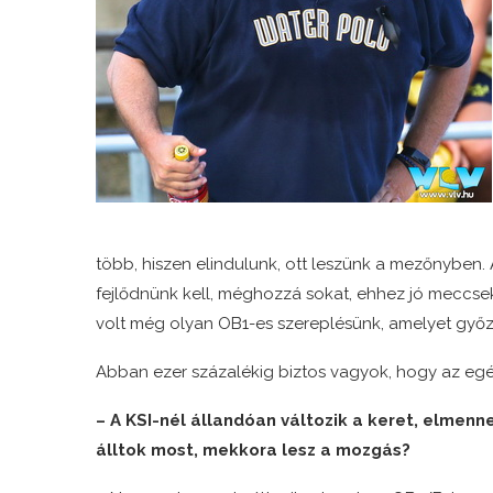
több, hiszen elindulunk, ott leszünk a mezőnyben.
fejlődnünk kell, méghozzá sokat, ehhez jó meccse
volt még olyan OB1-es szereplésünk, amelyet győz
Abban ezer százalékig biztos vagyok, hogy az egé
– A KSI-nél állandóan változik a keret, elmenne
álltok most, mekkora lesz a mozgás?