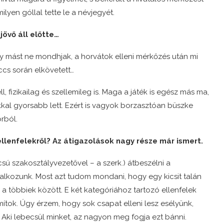
ilyen góllal tette le a névjegyét.
jövő áll előtte…
y mást ne mondhjak, a horvátok elleni mérkőzés után mi
ccs során elkövetett…
 fizikailag és szellemileg is. Maga a játék is egész más ma,
kal gyorsabb lett. Ezért is vagyok borzasztóan büszke
rból.
llenfelekről? Az átigazolások nagy része már ismert.
sú szakosztályvezetővel – a szerk.) átbeszélni a
lalkozunk. Most azt tudom mondani, hogy egy kicsit talán
a többiek között. E két kategóriához tartozó ellenfelek
tok. Úgy érzem, hogy sok csapat elleni lesz esélyünk,
 Aki lebecsül minket, az nagyon meg fogja ezt bánni.