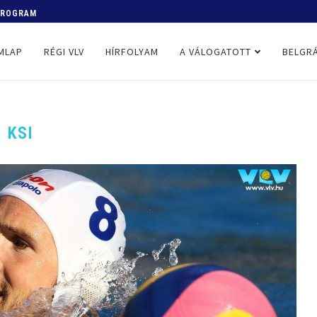
 PROGRAM
MLAP
RÉGI VLV
HÍRFOLYAM
A VÁLOGATOTT
BELGRÁ
KSI