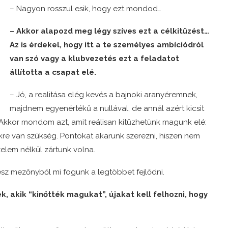
– Nagyon rosszul esik, hogy ezt mondod…
– Akkor alapozd meg légy szíves ezt a célkitűzést…
Az is érdekel, hogy itt a te személyes ambíciódról
van szó vagy a klubvezetés ezt a feladatot
állította a csapat elé.
– Jó, a realitása elég kevés a bajnoki aranyéremnek,
majdnem egyenértékű a nullával, de annál azért kicsit
 Akkor mondom azt, amit reálisan kitűzhetünk magunk elé:
kre van szükség. Pontokat akarunk szerezni, hiszen nem
elem nélkül zártunk volna.
sz mezőnyből mi fogunk a legtöbbet fejlődni.
k, akik “kinőtték magukat”, újakat kell felhozni, hogy