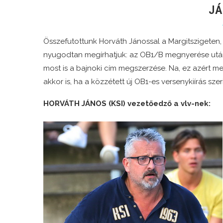
JÁ
Összefutottunk Horváth Jánossal a Margitszigeten
nyugodtan megírhatjuk: az OB1/B megnyerése után
most is a bajnoki cím megszerzése. Na, ez azért m
akkor is, ha a közzétett új OB1-es versenykiírás sze
HORVÁTH JÁNOS (KSI) vezetőedző a vlv-nek: