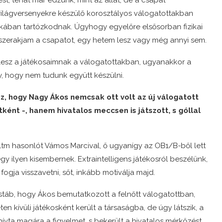
t, tehát már edzünk, mint az állat, de a csapat
világversenyekre készülő korosztályos válogatottakban
ikában tartózkodnak. Úgyhogy egyelőre elsősorban fizikai
összerakjam a csapatot, egy hetem lesz vagy még annyi sem.
 lesz a játékosaimnak a válogatottakban, ugyanakkor a
 hogy nem tudunk együtt készülni.
oz, hogy Nagy Ákos nemcsak ott volt az új válogatott
ként -, hanem hivatalos meccsen is játszott, s góllal
éltm hasonlót Vámos Marcival, ő ugyanígy az OB1/B-ből lett
gy ilyen kisembernek. Extraintelligens játékosról beszélünk,
ogja visszavetni, sőt, inkább motiválja majd.
táb, hogy Ákos bemutatkozott a felnőtt válogatottban,
en kívüli játékosként került a társaságba, de úgy látszik, a
hívta magára a figyelmet, s bekerült a hivatalos mérkőzést