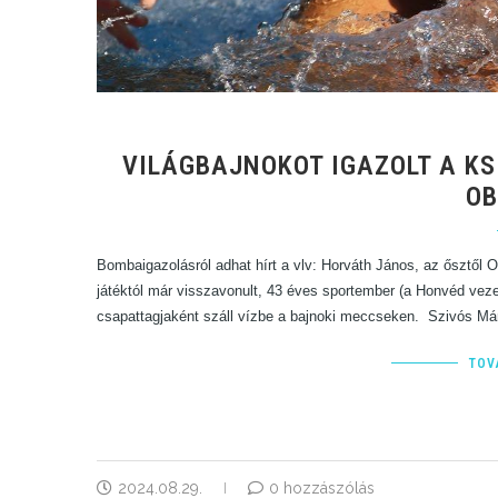
VILÁGBAJNOKOT IGAZOLT A KS
OB
Bombaigazolásról adhat hírt a vlv: Horváth János, az ősztől
játéktól már visszavonult, 43 éves sportember (a Honvéd veze
csapattagjaként száll vízbe a bajnoki meccseken. Szivós Má
TOV
2024.08.29.
0 hozzászólás