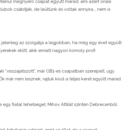
etlenül megnyerő csapat együtt marad, ami azért óriási
ubok csábítják, de leültünk és voltak annyira…, nem is
t jelenleg az szolgálja a legjobban, ha még egy évet együtt
rekek előtt, akik emiatt nagyon komoly profi
ki “visszajátszott”, már OB1-es csapatban szerepelt, úgy
 Ők már nem lesznek, rajtuk kívül a teljes keret együtt marad.
 egy fiatal tehetséget, Mihov Attilát szintén Debrecenből.