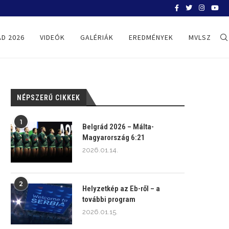
BELGRÁD 2026
D 2026
VIDEÓK
GALÉRIÁK
EREDMÉNYEK
MVLSZ
NÉPSZERŰ CIKKEK
1
Belgrád 2026 – Málta-
Magyarország 6:21
2026.01.14.
2
Helyzetkép az Eb-ről – a
további program
2026.01.15.