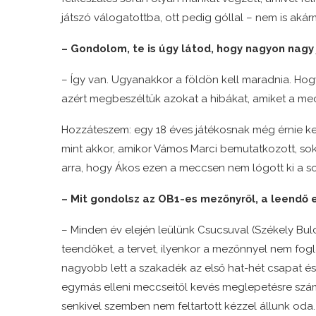
játszó válogatottba, ott pedig góllal – nem is akárm
– Gondolom, te is úgy látod, hogy nagyon nagy 
– Így van. Ugyanakkor a földön kell maradnia. Hog
azért megbeszéltük azokat a hibákat, amiket a me
Hozzáteszem: egy 18 éves játékosnak még érnie kell,
mint akkor, amikor Vámos Marci bemutatkozott, sok
arra, hogy Ákos ezen a meccsen nem lógott ki a so
– Mit gondolsz az OB1-es mezőnyről, a leendő e
– Minden év elején leülünk Csucsuval (Székely Bulc
teendőket, a tervet, ilyenkor a mezőnnyel nem fog
nagyobb lett a szakadék az első hat-hét csapat és 
egymás elleni meccseitől kevés meglepetésre számí
senkivel szemben nem feltartott kézzel állunk oda.