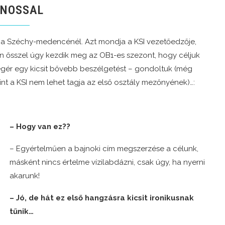
NOSSAL
, a Széchy-medencénél. Azt mondja a KSI vezetőedzője,
 ősszel úgy kezdik meg az OB1-es szezont, hogy céljuk
egér egy kicsit bővebb beszélgetést – gondoltuk (még
rint a KSI nem lehet tagja az első osztály mezőnyének)…:
– Hogy van ez??
– Egyértelműen a bajnoki cím megszerzése a célunk,
másként nincs értelme vízilabdázni, csak úgy, ha nyerni
akarunk!
– Jó, de hát ez első hangzásra kicsit ironikusnak
tűnik…