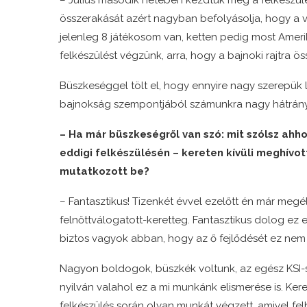
– Július második hetében kezdtük meg a felkészülés
összerakását azért nagyban befolyásolja, hogy a 
jelenleg 8 játékosom van, ketten pedig most Amer
felkészülést végzünk, arra, hogy a bajnoki rajtra 
Büszkeséggel tölt el, hogy ennyire nagy szerepük
bajnokság szempontjából számunkra nagy hátrány,
– Ha már büszkeségről van szó: mit szólsz ahh
eddigi felkészülésén – kereten kívüli meghívott
mutatkozott be?
– Fantasztikus! Tizenkét évvel ezelőtt én már meg
felnőttválogatott-keretteg. Fantasztikus dolog ez e
biztos vagyok abban, hogy az ő fejlődését ez nem f
Nagyon boldogok, büszkék voltunk, az egész KSI-s
nyilván valahol ez a mi munkánk elismerése is. Keret
felkészülés során olyan munkát végzett, amivel fel