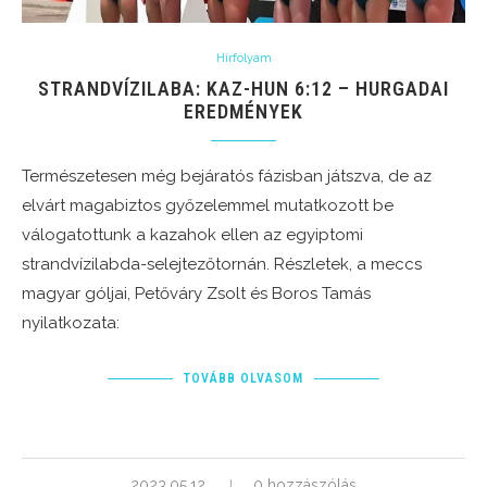
Hírfolyam
STRANDVÍZILABA: KAZ-HUN 6:12 – HURGADAI
EREDMÉNYEK
Természetesen még bejáratós fázisban játszva, de az
elvárt magabiztos győzelemmel mutatkozott be
válogatottunk a kazahok ellen az egyiptomi
strandvízilabda-selejtezőtornán. Részletek, a meccs
magyar góljai, Petőváry Zsolt és Boros Tamás
nyilatkozata:
TOVÁBB OLVASOM
2023.05.12.
0 hozzászólás