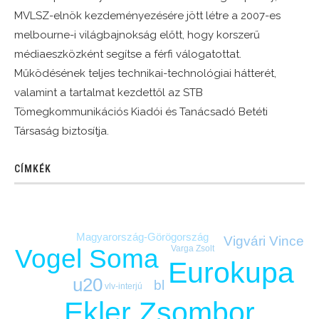
MVLSZ-elnök kezdeményezésére jött létre a 2007-es
melbourne-i világbajnokság előtt, hogy korszerű
médiaeszközként segítse a férfi válogatottat.
Működésének teljes technikai-technológiai hátterét,
valamint a tartalmat kezdettől az STB
Tömegkommunikációs Kiadói és Tanácsadó Betéti
Társaság biztosítja.
CÍMKÉK
Magyarország-Görögország
Vigvári Vince
Varga Zsolt
Vogel Soma
Eurokupa
u20
bl
vlv-interjú
Ekler Zsombor