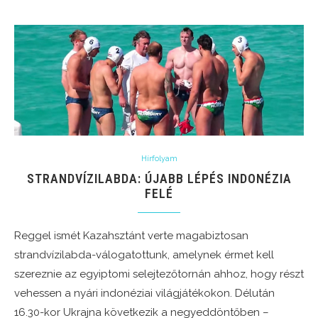
Hírfolyam
STRANDVÍZILABDA: ÚJABB LÉPÉS INDONÉZIA
FELÉ
Reggel ismét Kazahsztánt verte magabiztosan
strandvízilabda-válogatottunk, amelynek érmet kell
szereznie az egyiptomi selejtezőtornán ahhoz, hogy részt
vehessen a nyári indonéziai világjátékokon. Délután
16.30-kor Ukrajna következik a negyeddöntőben –