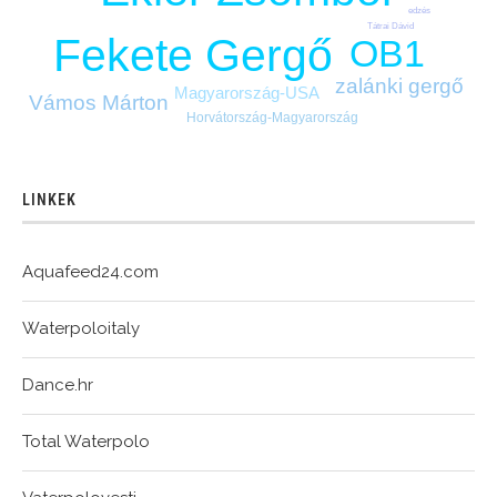
edzés
Tátrai Dávid
Fekete Gergő
OB1
zalánki gergő
Magyarország-USA
Vámos Márton
Horvátország-Magyarország
LINKEK
Aquafeed24.com
Waterpoloitaly
Dance.hr
Total Waterpolo