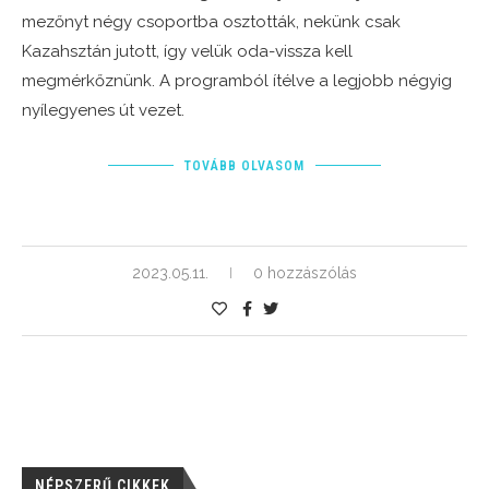
mezőnyt négy csoportba osztották, nekünk csak
Kazahsztán jutott, így velük oda-vissza kell
megmérkőznünk. A programból ítélve a legjobb négyig
nyílegyenes út vezet.
TOVÁBB OLVASOM
2023.05.11.
0 hozzászólás
NÉPSZERŰ CIKKEK