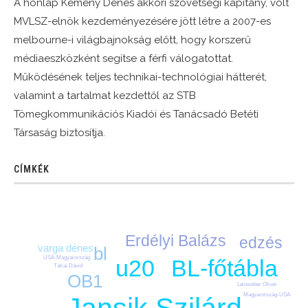
A honlap Kemény Dénes akkori szövetségi kapitány, volt
MVLSZ-elnök kezdeményezésére jött létre a 2007-es
melbourne-i világbajnokság előtt, hogy korszerű
médiaeszközként segítse a férfi válogatottat.
Működésének teljes technikai-technológiai hátterét,
valamint a tartalmat kezdettől az STB
Tömegkommunikációs Kiadói és Tanácsadó Betéti
Társaság biztosítja.
CÍMKÉK
Erdélyi Balázs
edzés
varga dénes
bl
USA-Magyarország
BL-főtábla
u20
Tátrai Dávid
OB1
Leinweber Olivér
Magyarország-USA