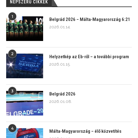
NÉPSZERŰ CIKKEK
1
Belgrád 2026 – Málta-Magyarország 6:21
2026.01.14.
2
Helyzetkép az Eb-ről – a további program
2026.01.15.
3
Belgrád 2026
2026.01.08.
4
Málta-Magyarország – élő közvetítés