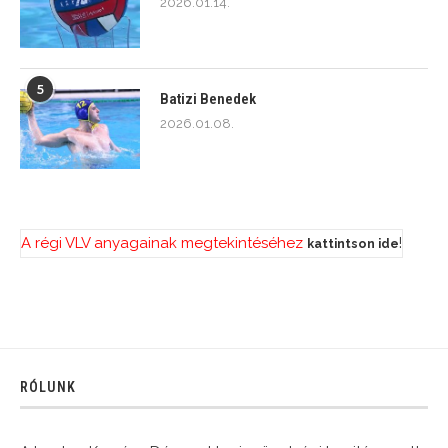
2026.01.14.
5
Batizi Benedek
2026.01.08.
A régi VLV anyagainak megtekintéséhez
!
kattintson ide
RÓLUNK