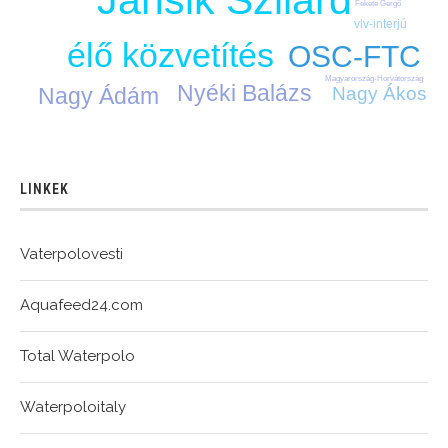
Jansik Szilárd
Fekete Gergő
vlv-interjú
élő közvetítés
OSC-FTC
Magyarország-Horvátország
Nyéki Balázs
Nagy Ádám
Nagy Ákos
LINKEK
Vaterpolovesti
Aquafeed24.com
Total Waterpolo
Waterpoloitaly