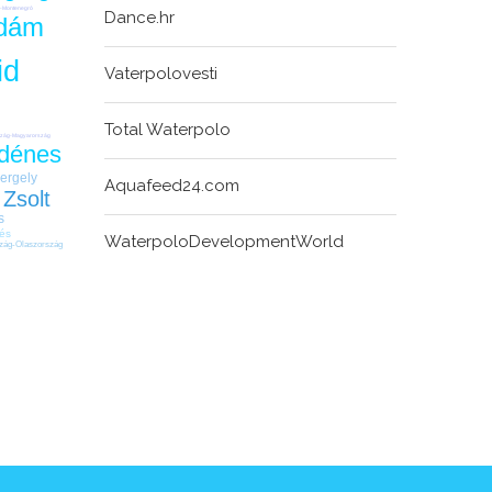
-Montenegró
Dance.hr
dám
id
Vaterpolovesti
Total Waterpolo
szág-Magyarország
 dénes
ergely
Aquafeed24.com
 Zsolt
s
tés
WaterpoloDevelopmentWorld
zág-Olaszország