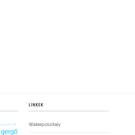
LINKEK
Waterpoloitaly
sovszky Erik
 gergő