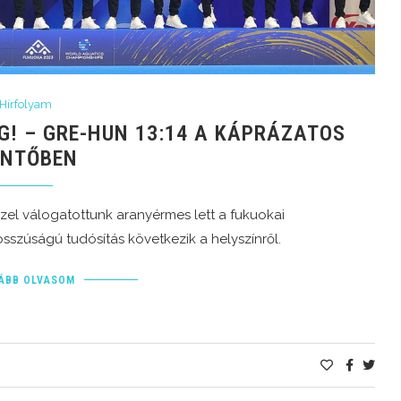
Hírfolyam
! – GRE-HUN 13:14 A KÁPRÁZATOS
NTŐBEN
el válogatottunk aranyérmes lett a fukuokai
osszúságú tudósítás következik a helyszínről.
ÁBB OLVASOM