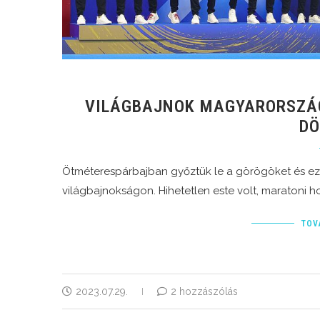
VILÁGBAJNOK MAGYARORSZÁG
DÖ
Ötméterespárbajban győztük le a görögöket és ezz
világbajnokságon. Hihetetlen este volt, maratoni h
TOV
2023.07.29.
2 hozzászólás