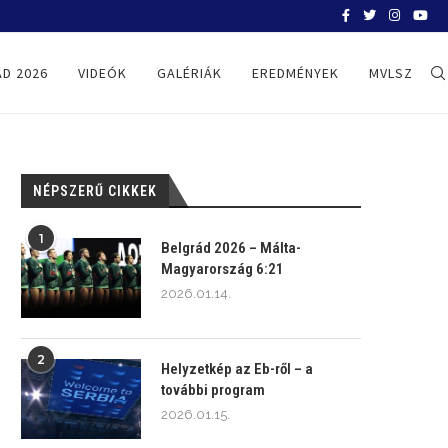
BELGRÁD 2026
D 2026
VIDEÓK
GALÉRIÁK
EREDMÉNYEK
MVLSZ
NÉPSZERŰ CIKKEK
1
Belgrád 2026 – Málta-
Magyarország 6:21
2026.01.14.
2
Helyzetkép az Eb-ről – a
további program
2026.01.15.