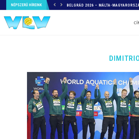
NÉPSZERŰ HÍREINK
HELYZETKÉP AZ EB-RŐL – A TOVÁBBI
CÍ
DIMITRI