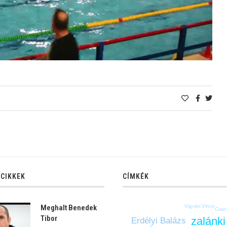
 CIKKEK
CÍMKÉK
Vigvári Vince
Meghalt Benedek
Csac
Tibor
zalánki
Erdélyi Balázs