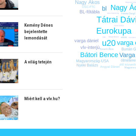
Nagy Ákos
Magyarország
Nagy Á
bl
OSC-FTC
BL-főtábla
Fekete Gergő
olasz bajnokság
Tátrai Dáv
Kemény Dénes
Jansik Szilárd
Eurokupa
bejelentette
lemondását
edzés
Balogh Botond
OB1
Horvátor
varga dániel
u20
varga
vlv-interjú
Burián G
Konarik Ákos
Bátori Bence
Varga
ötmétere
Magyarország-USA
A világ tetején
élő közvetí
Nyéki Balázs
Angyal Dániel
Magyarors
Miért kell a vlv.hu?