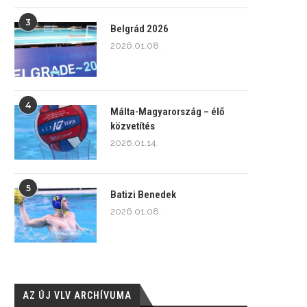
3
Belgrád 2026
2026.01.08.
4
Málta-Magyarország – élő
közvetítés
2026.01.14.
5
Batizi Benedek
2026.01.08.
AZ ÚJ VLV ARCHÍVUMA