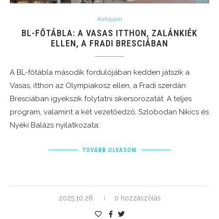
Hírfolyam
BL-FŐTÁBLA: A VASAS ITTHON, ZALÁNKIÉK
ELLEN, A FRADI BRESCIÁBAN
A BL-főtábla második fordulójában kedden játszik a
Vasas, itthon az Olympiakosz ellen, a Fradi szerdán
Bresciában igyekszik folytatni sikersorozatát. A teljes
program, valamint a két vezetőedző, Szlobodan Nikics és
Nyéki Balázs nyilatkozata:
TOVÁBB OLVASOM
2025.10.28.
0 hozzászólás