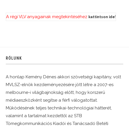
A régi VLV anyagainak megtekintéséhez
!
kattintson ide
RÓLUNK
A honlap Kemény Dénes akkori szövetségi kapitány, volt
MVLSZ-elnök kezdeményezésére jött létre a 2007-es
melbourne-i világbajnokság előtt, hogy korszerű
médiaeszközként segítse a férfi válogatottat.
Működésének teljes technikai-technológiai hátterét,
valamint a tartalmat kezdettől az STB
Tömegkommunikációs Kiadói és Tanácsadó Betéti