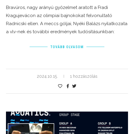
Bravúros, nagy arányú győzelmet aratott a Fradi
Kragujevácon az olimpiai bajnokokat felvonultató
Radnicski ellen. A meccs góljai, Nyéki Balázs nyilatkozata
a vlv-nek és további eredmények tudósításunkban:
TOVÁBB OLVASOM
2024.10.15.
1 hozzászólás