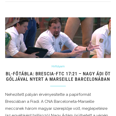
Hírfolyam
BL-FŐTÁBLA: BRESCIA-FTC 17:21 – NAGY ÁDI ÖT
GÓLJÁVAL NYERT A MARSEILLE BARCELONÁBAN
Nehezített pályán érvényesítette a papírformát
Bresciában a Fradi. A CNA Barceloneta-Marseille
meccsnek három magyar szereplője volt, meglepetésre
(az egyébként brillirozó) Nagy Ádám örülhetett a végén.