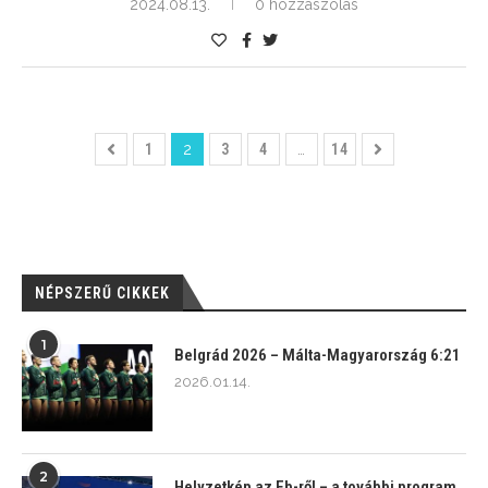
2024.08.13.
0 hozzászólás
1
2
3
4
…
14
NÉPSZERŰ CIKKEK
1
Belgrád 2026 – Málta-Magyarország 6:21
2026.01.14.
2
Helyzetkép az Eb-ről – a további program