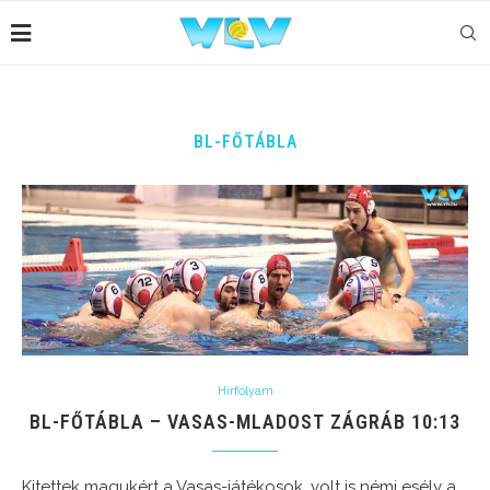
BL-FŐTÁBLA
Hírfolyam
BL-FŐTÁBLA – VASAS-MLADOST ZÁGRÁB 10:13
Kitettek magukért a Vasas-játékosok, volt is némi esély a