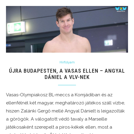
Hírfolyam
ÚJRA BUDAPESTEN, A VASAS ELLEN – ANGYAL
DÁNIEL A VLV-NEK
Vasas-Olympiakosz BL-meccs a Komjádiban és az
ellenfélnél két magyar, meghatározó játékos száll vízbe,
hiszen Zalánki Gergő mellé Angyal Dánielt is leigazolták
a görögök. A válogatott védő tavaly a Marseille
játékosaként szerepelt a piros-kékek ellen, most a