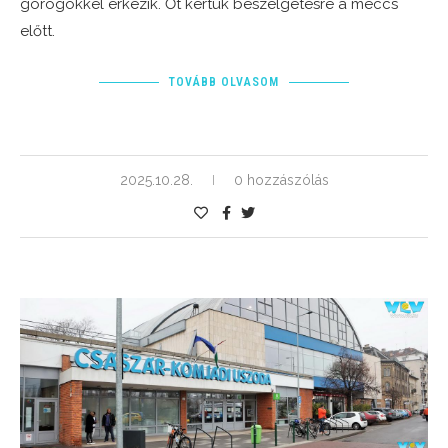
görögökkel érkezik. Őt kértük beszélgetésre a meccs
előtt.
TOVÁBB OLVASOM
2025.10.28.
0 hozzászólás