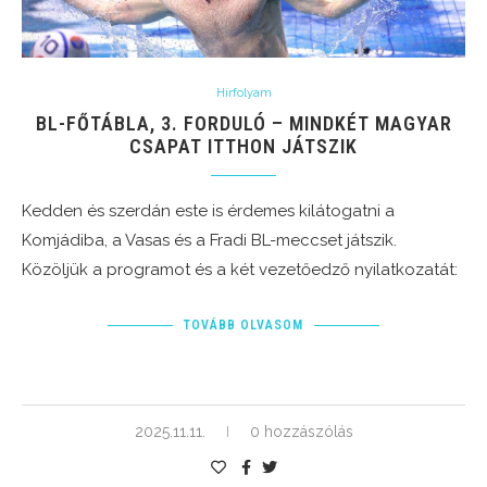
Hírfolyam
BL-FŐTÁBLA, 3. FORDULÓ – MINDKÉT MAGYAR
CSAPAT ITTHON JÁTSZIK
Kedden és szerdán este is érdemes kilátogatni a
Komjádiba, a Vasas és a Fradi BL-meccset játszik.
Közöljük a programot és a két vezetőedző nyilatkozatát:
TOVÁBB OLVASOM
2025.11.11.
0 hozzászólás