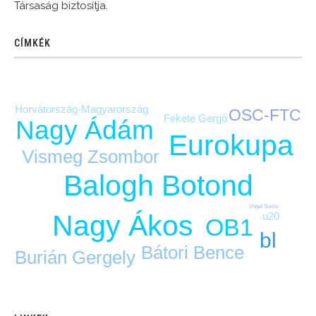
Társaság biztosítja.
CÍMKÉK
Horvátország-Magyarország
OSC-FTC
Fekete Gergő
Nagy Ádám
Eurokupa
Vismeg Zsombor
Balogh Botond
Vogel Soma
Nagy Ákos
u20
OB1
bl
Bátori Bence
Burián Gergely