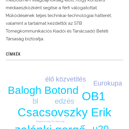
médiaeszközként segítse a férfi válogatottat.
Működésének teljes technikai-technológiai hátterét,
valamint a tartalmat kezdettől az STB
Tömegkommunikációs Kiadói és Tanácsadó Betéti
Társaság biztosítja.
CÍMKÉK
élő közvetítés
Eurokupa
Balogh Botond
OB1
bl
edzés
Csacsovszky Erik
Magyarország-Horvátország
u20