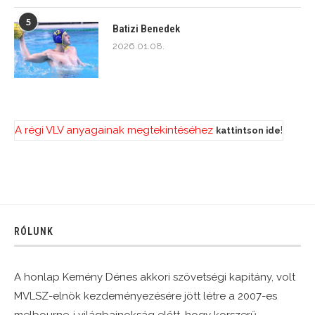
5
Batizi Benedek
2026.01.08.
A régi VLV anyagainak megtekintéséhez
!
kattintson ide
RÓLUNK
A honlap Kemény Dénes akkori szövetségi kapitány, volt
MVLSZ-elnök kezdeményezésére jött létre a 2007-es
melbourne-i világbajnokság előtt, hogy korszerű