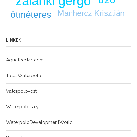
zalánki gergő
Manhercz Krisztián
ötméteres
LINKEK
Aquafeed24.com
Total Waterpolo
Vaterpolovesti
Waterpoloitaly
WaterpoloDevelopmentWorld