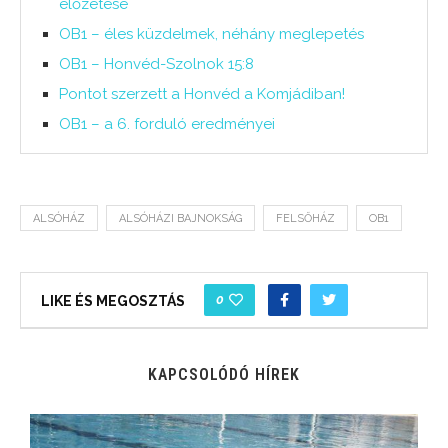
előzetese
OB1 – éles küzdelmek, néhány meglepetés
OB1 – Honvéd-Szolnok 15:8
Pontot szerzett a Honvéd a Komjádiban!
OB1 – a 6. forduló eredményei
ALSÓHÁZ
ALSÓHÁZI BAJNOKSÁG
FELSŐHÁZ
OB1
0
LIKE ÉS MEGOSZTÁS
KAPCSOLÓDÓ HÍREK