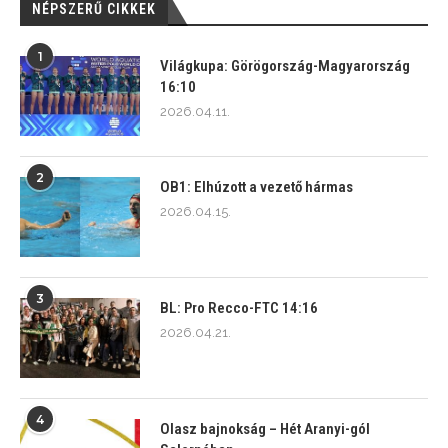
NÉPSZERŰ CIKKEK
1
Világkupa: Görögország-Magyarország
16:10
2026.04.11.
2
OB1: Elhúzott a vezető hármas
2026.04.15.
3
BL: Pro Recco-FTC 14:16
2026.04.21.
4
Olasz bajnokság – Hét Aranyi-gól