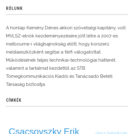
RÓLUNK
A honlap Kemény Dénes akkori szövetségi kapitány, volt
MVLSZ-elnök kezdeményezésére jött létre a 2007-es
melbourne-i világbajnokság előtt, hogy korszerű
médiaeszközként segítse a férfi válogatottat.
Működésének teljes technikai-technológiai hátterét,
valamint a tartalmat kezdettől az STB
Tömegkommunikációs Kiadói és Tanácsadó Betéti
Társaság biztosítja.
CÍMKÉK
Csacsovszky Erik
olasz bajnokság