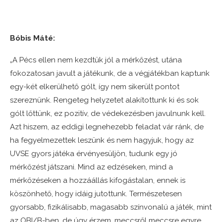
Bóbis Máté:
„A Pécs ellen nem kezdtük jól a mérkőzést, utána
fokozatosan javult a játékunk, de a végjátékban kaptunk
egy-két elkerülhető gólt, így nem sikerült pontot
szereznünk. Rengeteg helyzetet alakítottunk ki és sok
gólt lőttünk, ez pozitív, de védekezésben javulnunk kell.
Azt hiszem, az eddigi legnehezebb feladat vár ránk, de
ha fegyelmezettek leszünk és nem hagyjuk, hogy az
UVSE gyors játéka érvényesüljön, tudunk egy jó
mérkőzést játszani. Mind az edzéseken, mind a
mérkőzéseken a hozzáállás kifogástalan, ennek is
köszönhető, hogy idáig jutottunk. Természetesen
gyorsabb, fizikálisabb, magasabb színvonalú a játék, mint
az OBI/B-ben, de úgy érzem, meccsről meccsre egyre