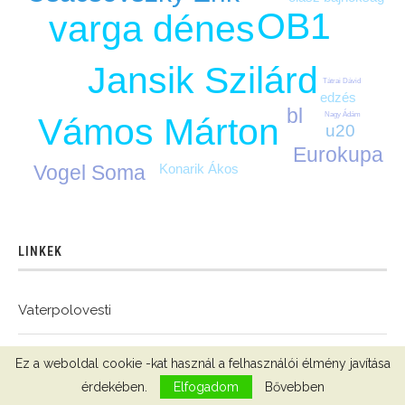
OB1
varga dénes
Jansik Szilárd
Tátrai Dávid
edzés
bl
Nagy Ádám
Vámos Márton
u20
Eurokupa
Konarik Ákos
Vogel Soma
LINKEK
Vaterpolovesti
WaterpoloDevelopmentWorld
Ez a weboldal cookie -kat használ a felhasználói élmény javítása
érdekében.
Elfogadom
Bővebben
Dance.hr