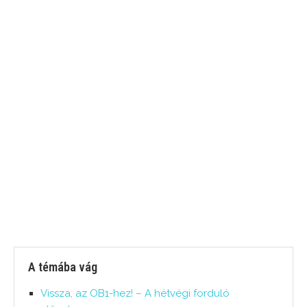
A témába vág
Vissza, az OB1-hez! – A hétvégi forduló