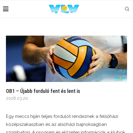
OB1 – Újabb forduló fent és lent is
2026.03.20.
Egy meccs híján teljes fordulót rendeznek a felsőházi
középszakaszban és az alsóházi bajnokságban
szombaton. A program és előzetes információk a klubok