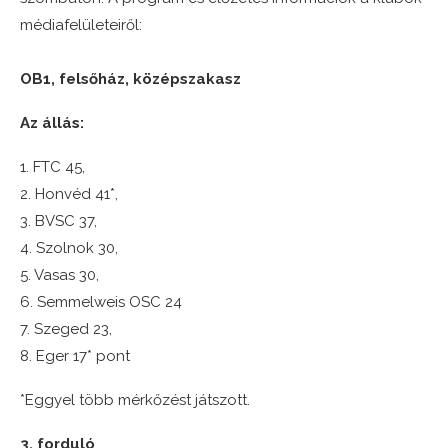
médiafelületeiről:
OB1, felsőház, középszakasz
Az állás:
1. FTC 45,
2. Honvéd 41*,
3. BVSC 37,
4. Szolnok 30,
5. Vasas 30,
6. Semmelweis OSC 24
7. Szeged 23,
8. Eger 17* pont
*Eggyel több mérkőzést játszott.
3. forduló