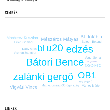
CÍMKÉK
BL-főtábla
Manhercz Krisztián
Mészáros Mátyás
Balogh Botond
Ekler Zsombor
u20
bl
edzés
Nagy Ákos
Vismeg Zsombor
Vogel Soma
Bátori Bence
Nagy Ádám
OSC-FTC
OB1
zalánki gergő
vlv-interjú
Magyarország-Görögország
Vámos Márton
Vigvári Vince
LINKEK