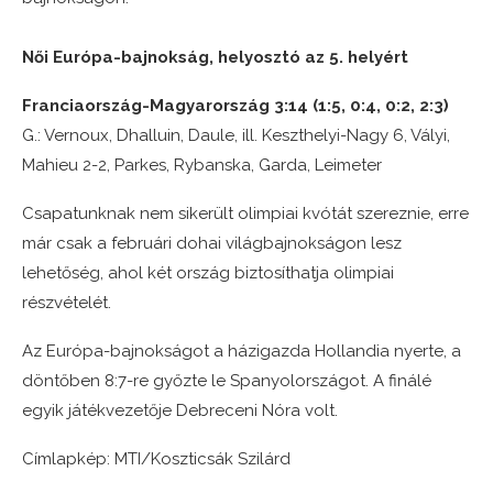
Női Európa-bajnokság, helyosztó az 5. helyért
Franciaország-Magyarország 3:14 (1:5, 0:4, 0:2, 2:3)
G.: Vernoux, Dhalluin, Daule, ill. Keszthelyi-Nagy 6, Vályi,
Mahieu 2-2, Parkes, Rybanska, Garda, Leimeter
Csapatunknak nem sikerült olimpiai kvótát szereznie, erre
már csak a februári dohai világbajnokságon lesz
lehetőség, ahol két ország biztosíthatja olimpiai
részvételét.
Az Európa-bajnokságot a házigazda Hollandia nyerte, a
döntőben 8:7-re győzte le Spanyolországot. A finálé
egyik játékvezetője Debreceni Nóra volt.
Címlapkép: MTI/Koszticsák Szilárd