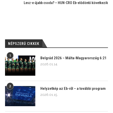
Lesz-e újabb csoda? – HUN-CRO Eb-elődöntő következik
NÉPSZERŰ CIKKEK
1
Belgrád 2026 – Málta-Magyarország 6:21
2026.01.14.
2
Helyzetkép az Eb-ről – a további program
2026.01.15.