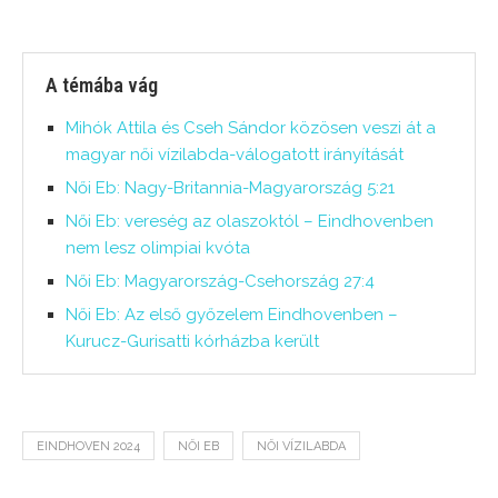
A témába vág
Mihók Attila és Cseh Sándor közösen veszi át a
magyar női vízilabda-válogatott irányítását
Női Eb: Nagy-Britannia-Magyarország 5:21
Női Eb: vereség az olaszoktól – Eindhovenben
nem lesz olimpiai kvóta
Női Eb: Magyarország-Csehország 27:4
Női Eb: Az első győzelem Eindhovenben –
Kurucz-Gurisatti kórházba került
EINDHOVEN 2024
NŐI EB
NŐI VÍZILABDA