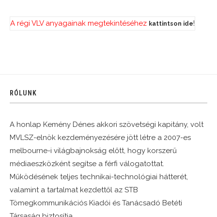
A régi VLV anyagainak megtekintéséhez
!
kattintson ide
RÓLUNK
A honlap Kemény Dénes akkori szövetségi kapitány, volt
MVLSZ-elnök kezdeményezésére jött létre a 2007-es
melbourne-i világbajnokság előtt, hogy korszerű
médiaeszközként segítse a férfi válogatottat.
Működésének teljes technikai-technológiai hátterét,
valamint a tartalmat kezdettől az STB
Tömegkommunikációs Kiadói és Tanácsadó Betéti
Társaság biztosítja.