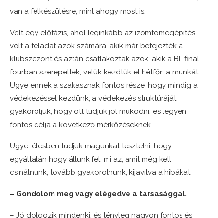
van a felkészülésre, mint ahogy most is.
Volt egy előfázis, ahol leginkább az izomtömegépítés
volt a feladat azok számára, akik már befejezték a
klubszezont és aztán csatlakoztak azok, akik a BL final
fourban szerepeltek, velük kezdtük el hétfőn a munkát.
Ugye ennek a szakasznak fontos része, hogy mindig a
védekezéssel kezdünk, a védekezés struktúráját
gyakoroljuk, hogy ott tudjuk jól működni, és legyen
fontos célja a következő mérkőzéseknek.
Ugye, élesben tudjuk magunkat tesztelni, hogy
egyáltalán hogy állunk fel, mi az, amit még kell
csinálnunk, tovább gyakorolnunk, kijavítva a hibákat.
– Gondolom meg vagy elégedve a társasággal.
– Jó dolgozik mindenki, és tényleg nagyon fontos és