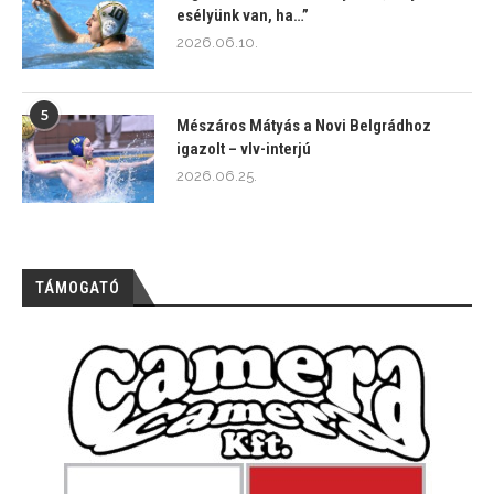
esélyünk van, ha…”
2026.06.10.
5
Mészáros Mátyás a Novi Belgrádhoz
igazolt – vlv-interjú
2026.06.25.
TÁMOGATÓ