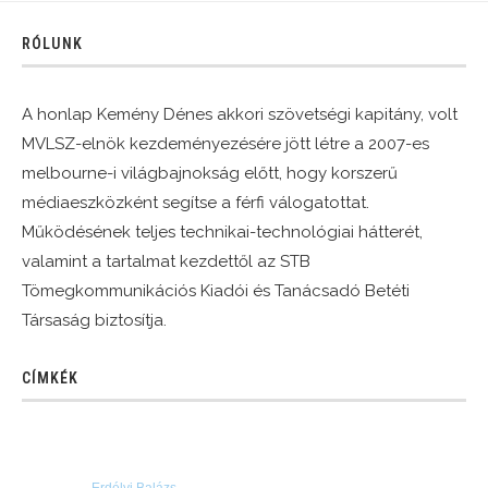
RÓLUNK
A honlap Kemény Dénes akkori szövetségi kapitány, volt
MVLSZ-elnök kezdeményezésére jött létre a 2007-es
melbourne-i világbajnokság előtt, hogy korszerű
médiaeszközként segítse a férfi válogatottat.
Működésének teljes technikai-technológiai hátterét,
valamint a tartalmat kezdettől az STB
Tömegkommunikációs Kiadói és Tanácsadó Betéti
Társaság biztosítja.
CÍMKÉK