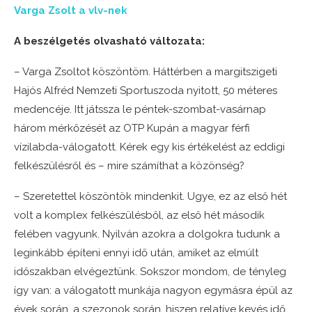
Varga Zsolt a vlv-nek
A beszélgetés olvasható változata:
– Varga Zsoltot köszöntöm. Háttérben a margitszigeti
Hajós Alfréd Nemzeti Sportuszoda nyitott, 50 méteres
medencéje. Itt játssza le péntek-szombat-vasárnap
három mérkőzését az OTP Kupán a magyar férfi
vízilabda-válogatott. Kérek egy kis értékelést az eddigi
felkészülésről és – mire számíthat a közönség?
– Szeretettel köszöntök mindenkit. Ugye, ez az első hét
volt a komplex felkészülésből, az első hét második
felében vagyunk. Nyilván azokra a dolgokra tudunk a
leginkább építeni ennyi idő után, amiket az elmúlt
időszakban elvégeztünk. Sokszor mondom, de tényleg
így van: a válogatott munkája nagyon egymásra épül az
évek során, a szezonok során, hiszen relatíve kevés idő