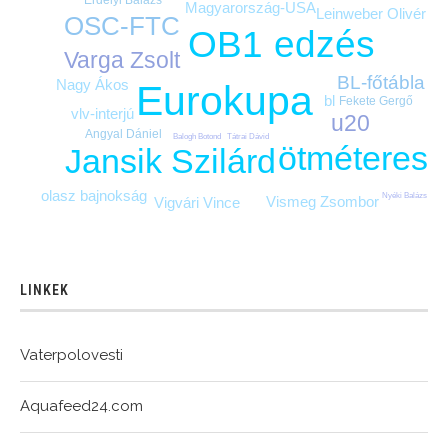
Erdélyi Balázs
Magyarország-USA
Leinweber Olivér
OSC-FTC
edzés
OB1
Varga Zsolt
BL-főtábla
Nagy Ákos
Eurokupa
bl
Fekete Gergő
vlv-interjú
u20
Angyal Dániel
Balogh Botond
Tátrai Dávid
ötméteres
Jansik Szilárd
olasz bajnokság
Nyéki Balázs
Vismeg Zsombor
Vigvári Vince
LINKEK
Vaterpolovesti
Aquafeed24.com