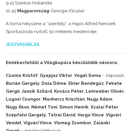
9.15 Szerbia-Hollandia
10.45
Magyarország
-Georgia (Grúzia)
A torna helyszíne a “szentély”, a Hajós Alfréd Nemzeti
Sportuszoda nyitott, 50 méteres medencéje.
JEGYVÁSÁRLÁS
Emlékeztetőül a Világkupára készülődők névsora:
Csoma Kristóf
,
Gyapjas Viktor
,
Vogel Soma
– kapusok,
Burián Gergely
,
Dala Döme
,
Ekler Bendegúz
,
Fekete
Gergő
,
Jansik Szilárd
,
Kovács Péter
,
Leinweber Olivér
,
Lugosi Csongor
,
Manhercz Krisztián
,
Nagy Ádám
,
Nagy Ákos
,
Német Toni
,
Simon Henrik
,
Szalai Péter
,
Szépfalvi Gergely
,
Tátrai Dávid
,
Varga Vince
,
Vigvári
Vendel
,
Vigvári Vince
,
Vismeg Zsombor
,
Zalánki
Gergő
– mezőnyjátékosok.