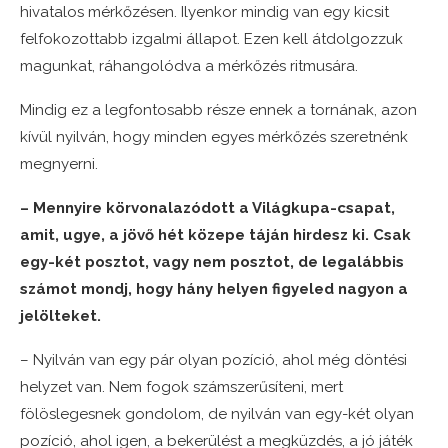
hivatalos mérkőzésen. Ilyenkor mindig van egy kicsit
felfokozottabb izgalmi állapot. Ezen kell átdolgozzuk
magunkat, ráhangolódva a mérkőzés ritmusára.
Mindig ez a legfontosabb része ennek a tornának, azon
kívül nyilván, hogy minden egyes mérkőzés szeretnénk
megnyerni.
– Mennyire körvonalazódott a Világkupa-csapat,
amit, ugye, a jövő hét közepe táján hirdesz ki. Csak
egy-két posztot, vagy nem posztot, de legalábbis
számot mondj, hogy hány helyen figyeled nagyon a
jelölteket.
– Nyilván van egy pár olyan pozíció, ahol még döntési
helyzet van. Nem fogok számszerűsíteni, mert
fölöslegesnek gondolom, de nyilván van egy-két olyan
pozíció, ahol igen, a bekerülést a megküzdés, a jó játék