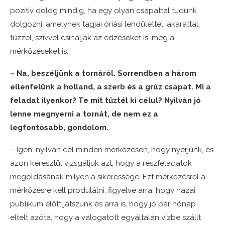
pozitív dolog mindig, ha egy olyan csapattal tudunk
dolgozni, amelynek tagjai óriási lendülettel, akarattal,
tűzzel, szívvel csinálják az edzéseket is, meg a
mérkőzéseket is.
– Na, beszéljünk a tornáról. Sorrendben a három
ellenfelünk a holland, a szerb és a grúz csapat. Mi a
feladat ilyenkor? Te mit tűztél ki célul? Nyilván jó
lenne megnyerni a tornát, de nem ez a
legfontosabb, gondolom.
– Igen, nyilván cél minden mérkőzésen, hogy nyerjünk, és
azon keresztül vizsgáljuk azt, hogy a részfeladatok
megoldásának milyen a sikeressége. Ezt mérkőzésről a
mérkőzésre kell produlálni, figyelve arra, hogy hazai
publikum előtt játszunk és arra is, hogy jó pár hónap
eltelt azóta, hogy a válogatott egyáltalán vízbe szállt