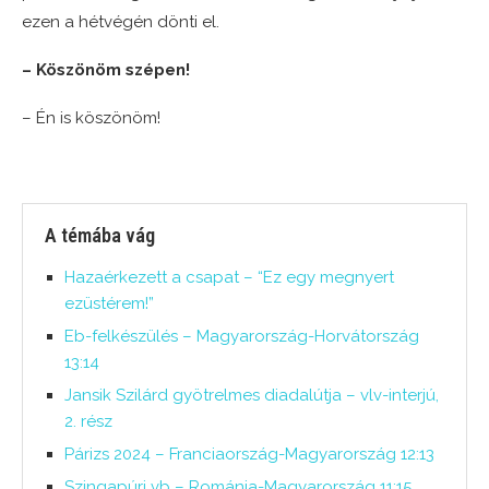
ezen a hétvégén dönti el.
– Köszönöm szépen!
– Én is köszönöm!
A témába vág
Hazaérkezett a csapat – “Ez egy megnyert
ezüstérem!”
Eb-felkészülés – Magyarország-Horvátország
13:14
Jansik Szilárd gyötrelmes diadalútja – vlv-interjú,
2. rész
Párizs 2024 – Franciaország-Magyarország 12:13
Szingapúri vb – Románia-Magyarország 11:15