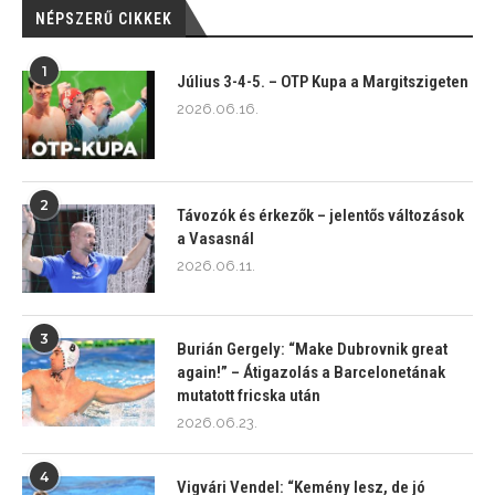
NÉPSZERŰ CIKKEK
1
Július 3-4-5. – OTP Kupa a Margitszigeten
2026.06.16.
2
Távozók és érkezők – jelentős változások
a Vasasnál
2026.06.11.
3
Burián Gergely: “Make Dubrovnik great
again!” – Átigazolás a Barcelonetának
mutatott fricska után
2026.06.23.
4
Vigvári Vendel: “Kemény lesz, de jó