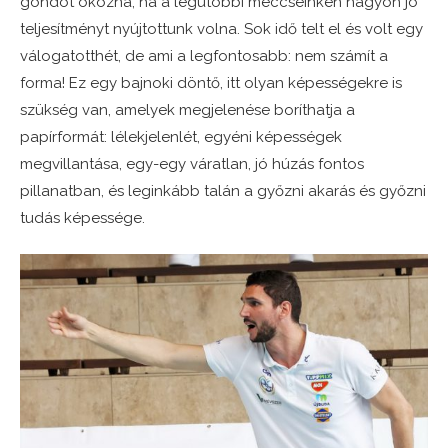
gondot okozna, ha a legutóbbi meccseinken nagyon jó
teljesítményt nyújtottunk volna. Sok idő telt el és volt egy
válogatotthét, de ami a legfontosabb: nem számít a
forma! Ez egy bajnoki döntő, itt olyan képességekre is
szükség van, amelyek megjelenése boríthatja a
papírformát: lélekjelenlét, egyéni képességek
megvillantása, egy-egy váratlan, jó húzás fontos
pillanatban, és leginkább talán a győzni akarás és győzni
tudás képessége.