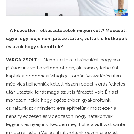
– A közvetlen felkészülésetek milyen volt? Meccset,
ugye, egy ideje nem játszottatok, voltak-e kétkapuk
és azok hogy sikerültek?
VARGA ZSOLT:
– Nehezítette a felkészülést, hogy sok
játékosunk volt a válogatottban, ők komoly terhelést
kaptak a podgoricai Világliga-tornán. Visszatérés után
még kicsit pihenniük kellett hiszen reggel 5 órás felkelés
után utaztak, tehát maga az út is fárasztó volt. Én azt
mondtam nekik, hogy egész évben gyakoroltunk,
csináltunk sok mindent, erre építhetünk most ezen a
néhány edzésen és videózáson, hogy hatékonyak
legyünk és nyerjünk. Kedden még hullafáradt volt szinte
mindenki, este a Vasassal játszottunk edzőmérkőzést –