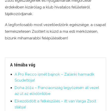
Zsolt egészségének és nyugalmának megőrzése
érdekében kizárólag a klub hivatalos felületeiről
tájékozódjanak.
A legfontosabb most vezetőedzőnk egészsége, a csapat
természetesen Zsoltért is küzd a ma esti mérkőzésen,
bízunk mihamarabbi felépülésében!
A témába vág
A Pro Recco ismét bajnok – Zalánki harmadik
Scudettója!
Doha 2024 – Franciaország legyőzésén át vezet
az út az elődöntőbe
Elkezdődött a felkészülés – itt van Varga Zsolt
stábja!