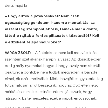
derül majd ki.
– Hogy álltok a játékosokkal? Nem csak
egészségileg gondolom, hanem a mentalitás, az
elszántság szempontjából is, téma-e már a döntő,
látod-e rajtuk a fontos pillanatok közeledtét? Kell-
e edzőként felspannolni őket?
VARGA ZSOLT:
– A fiataloknak nem kell motiváció, ők
szerintem szét akarják harapni a vasat. Az idősebbekben
pedig mély nyomokat hagyott, hogy tavaly nem sikerült
bejutunk a döntőbe, nem tudtuk megvédeni a bajnoki
címet, ők ezért motiváltak. Mióta hazajöttek, gyakorlatilag
folyamatosan arról beszélünk, hogy az OSC elleni első
mérkőzésen mit kell csinálnunk, mit játsszunk, hogy
játsszunk. Ez természetes, ezek a napok erről szólnak.