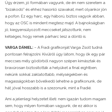
Úgy érzem, jó formában vagyunk, de én nem szeretem a
“bizakodó” és ehhez hasonló szavakat, mert olyankor jön
a pofon. Ez egy harc, egy háború, biztos vagyok abban,
hogy az OSC is mindent megtesz majd. A bajnokságban
jó, kiegyensúlyozott meccseket játszottunk, nem
kétséges, hogy remek párharc lesz a döntő is.
VARGA DÁNIEL:
– A Fradi grafikonját Varga Zsolt tudná
pontosan felrajzolni. Kívülről úgy látom, hogy ők egy pár
meccses mély gödörből nagyon szépen kimásztak és
bravúrosan biztosították a helyüket a final eightben,
nekünk sokkal zaklatottabb, mélységekben és
magasságokban bővelkedő lehetne a grafikonunk, de
hát, jóval hosszabb is a szezonunk, mint a Fradié.
Ami a jelenlegi helyzetet illeti: nem igazán tudom magam
sem, hogy milyen formában vagyunk, de ez akkor is