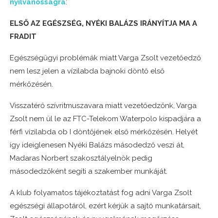
nyilvánosságra
:
ELSŐ AZ EGÉSZSÉG, NYÉKI BALÁZS IRÁNYÍTJA MA A
FRADIT
Egészségügyi problémák miatt Varga Zsolt vezetőedző
nem lesz jelen a vízilabda bajnoki döntő első
mérkőzésén.
Visszatérő szívritmuszavara miatt vezetőedzőnk, Varga
Zsolt nem ül le az FTC-Telekom Waterpolo kispadjára a
férfi vízilabda ob I döntőjének első mérkőzésén. Helyét
így ideiglenesen Nyéki Balázs másodedző veszi át,
Madaras Norbert szakosztályelnök pedig
másodedzőként segíti a szakember munkáját.
A klub folyamatos tájékoztatást fog adni Varga Zsolt
egészségi állapotáról, ezért kérjük a sajtó munkatársait,