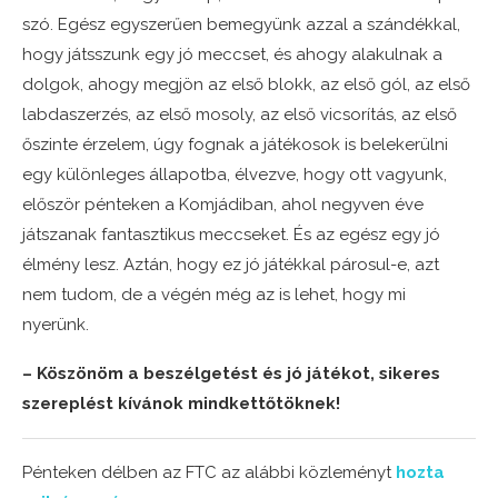
szó. Egész egyszerűen bemegyünk azzal a szándékkal,
hogy játsszunk egy jó meccset, és ahogy alakulnak a
dolgok, ahogy megjön az első blokk, az első gól, az első
labdaszerzés, az első mosoly, az első vicsorítás, az első
őszinte érzelem, úgy fognak a játékosok is belekerülni
egy különleges állapotba, élvezve, hogy ott vagyunk,
először pénteken a Komjádiban, ahol negyven éve
játszanak fantasztikus meccseket. És az egész egy jó
élmény lesz. Aztán, hogy ez jó játékkal párosul-e, azt
nem tudom, de a végén még az is lehet, hogy mi
nyerünk.
– Köszönöm a beszélgetést és jó játékot, sikeres
szereplést kívánok mindkettőtöknek!
Pénteken délben az FTC az alábbi közleményt
hozta