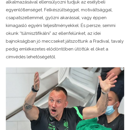
alkalmazásával ellensúlyozni tudjuk az esélybeli
egyenlőtlenséget. Felkészültséggel, motiváltsággal,
csapatszellemmel, győzni akarással, vagy éppen
kimagasló egyéni teljesítményekkel. És persze, semmi
okunk “túlmisztifikálni” az ellenfelünket, az idei
bajnokságban jó meccseket játszottunk a Fradival, tavaly
pedig emlékezetes elődöntőben ütöttük el őket a
címvédés lehetőségétől.