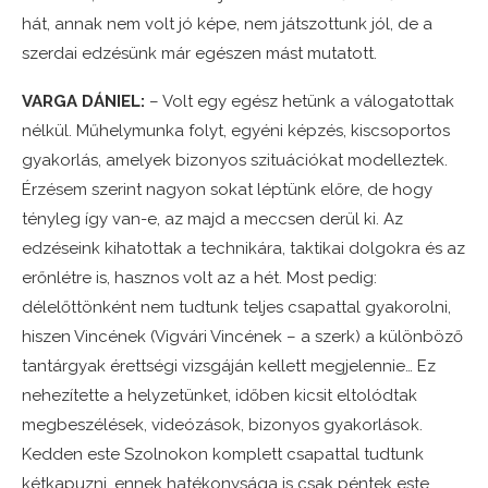
hát, annak nem volt jó képe, nem játszottunk jól, de a
szerdai edzésünk már egészen mást mutatott.
VARGA DÁNIEL:
– Volt egy egész hetünk a válogatottak
nélkül. Műhelymunka folyt, egyéni képzés, kiscsoportos
gyakorlás, amelyek bizonyos szituációkat modelleztek.
Érzésem szerint nagyon sokat léptünk előre, de hogy
tényleg így van-e, az majd a meccsen derül ki. Az
edzéseink kihatottak a technikára, taktikai dolgokra és az
erőnlétre is, hasznos volt az a hét. Most pedig:
délelőttönként nem tudtunk teljes csapattal gyakorolni,
hiszen Vincének (Vigvári Vincének – a szerk) a különböző
tantárgyak érettségi vizsgáján kellett megjelennie… Ez
nehezítette a helyzetünket, időben kicsit eltolódtak
megbeszélések, videózások, bizonyos gyakorlások.
Kedden este Szolnokon komplett csapattal tudtunk
kétkapuzni, ennek hatékonysága is csak péntek este