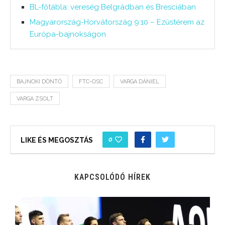
BL-főtábla: vereség Belgrádban és Bresciában
Magyarország-Horvátország 9:10 – Ezüstérem az
Európa-bajnokságon
BAJNOKI DÖNTŐ
FTC-OSC
VARGA DÁNIEL
VARGA ZSOLT
0
LIKE ÉS MEGOSZTÁS
KAPCSOLÓDÓ HÍREK