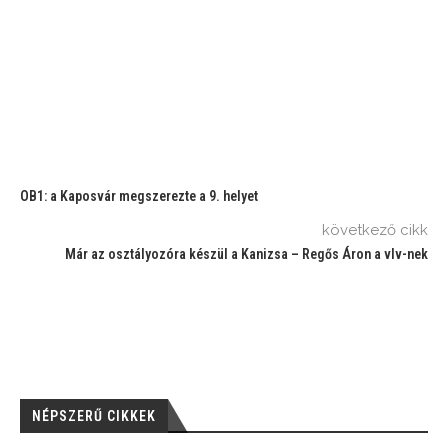
OB1: a Kaposvár megszerezte a 9. helyet
következő cikk
Már az osztályozóra készül a Kanizsa – Regős Áron a vlv-nek
NÉPSZERŰ CIKKEK