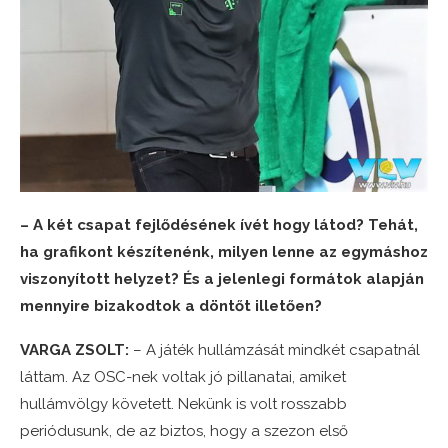
– A két csapat fejlődésének ívét hogy látod? Tehát,
ha grafikont készítenénk, milyen lenne az egymáshoz
viszonyított helyzet? És a jelenlegi formátok alapján
mennyire bizakodtok a döntőt illetően?
VARGA ZSOLT:
– A játék hullámzását mindkét csapatnál
láttam. Az OSC-nek voltak jó pillanatai, amiket
hullámvölgy követett. Nekünk is volt rosszabb
periódusunk, de az biztos, hogy a szezon első