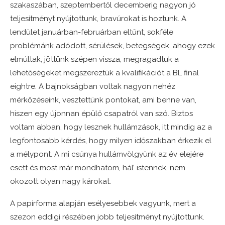
szakaszában, szeptembertől decemberig nagyon jó
teljesítményt nyújtottunk, bravúrokat is hoztunk. A
lendület januárban-februárban eltűnt, sokféle
problémánk adódott, sérülések, betegségek, ahogy ezek
elmúltak, jöttünk szépen vissza, megragadtuk a
lehetőségeket megszereztük a kvalifikációt a BL final
eightre. A bajnokságban voltak nagyon nehéz
mérkőzéseink, vesztettünk pontokat, ami benne van,
hiszen egy újonnan épülő csapatról van szó. Biztos
voltam abban, hogy lesznek hullámzások, itt mindig az a
legfontosabb kérdés, hogy milyen időszakban érkezik el
a mélypont. A mi csúnya hullámvölgyünk az év elejére
esett és most már mondhatom, hál’ istennek, nem
okozott olyan nagy károkat.
A papírforma alapján esélyesebbek vagyunk, mert a
szezon eddigi részében jobb teljesítményt nyújtottunk.