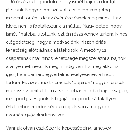
– Jó érzés belegondolni, hogy ismét bajnoki döntőt
játszunk. Nagyon hosszú volt a szezon, rengeteg
mindent történt, de az évértékelésnek még nincs itt az
ideje, nem is foglalkozunk a múlttal. Nagy dolog, hogy
ismét fináléba jutottunk, ezt én részsikernek tartom. Nincs
elégedettség, nagy a motivációnk, hiszen óriási
lehetőség előtt állnak a játékosok. A mezőny 12
csapatának már nincs lehetősége megszerezni a bajnoki
aranyérmet, nekünk még mindig van. Ez még akkor is
igaz, ha a párharc egyértelmű esélyesének a Fradit
tartom. És azért, mert nemcsak “papíron” nagyon erősek,
impresszív, amit ebben a szezonban mind a bajnokságan,
mint pedig a Bajnokok Ligájában produkáltak. Ilyen
értelemben mindenképpen rajtuk van a nagyobb
nyomás, győzelmi kényszer.
Vannak olyan eszközeink, képességeink, amelyek