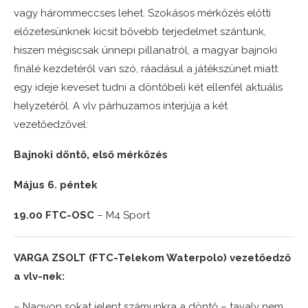
vagy hárommeccses lehet. Szokásos mérkőzés előtti
előzetesünknek kicsit bővebb terjedelmet szántunk,
hiszen mégiscsak ünnepi pillanatról, a magyar bajnoki
finálé kezdetéről van szó, ráadásul a játékszünet miatt
egy ideje keveset tudni a döntőbeli két ellenfél aktuális
helyzetéről. A vlv párhuzamos interjúja a két
vezetőedzővel:
Bajnoki döntő, első mérkőzés
Május 6. péntek
19.00 FTC-OSC
– M4 Sport
VARGA ZSOLT (FTC-Telekom Waterpolo) vezetőedző
a vlv-nek:
– Nagyon sokat jelent számunkra a döntő – tavaly nem