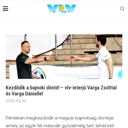
Kezdődik a bajnoki döntő! – vlv-interjú Varga Zsolttal
és Varga Dániellel
2022.05.05.
Pénteken megkezdődik a magyar bajnokság döntője,
amely az egyik fél második győzelméig tart, tehát két-