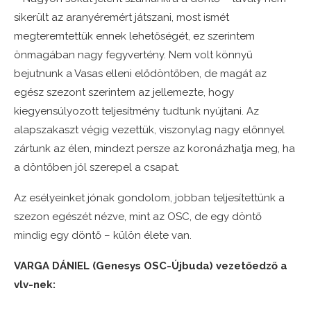
sikerült az aranyéremért játszani, most ismét
megteremtettük ennek lehetőségét, ez szerintem
önmagában nagy fegyvertény. Nem volt könnyű
bejutnunk a Vasas elleni elődöntőben, de magát az
egész szezont szerintem az jellemezte, hogy
kiegyensúlyozott teljesítmény tudtunk nyújtani. Az
alapszakaszt végig vezettük, viszonylag nagy előnnyel
zártunk az élen, mindezt persze az koronázhatja meg, ha
a döntőben jól szerepel a csapat.
Az esélyeinket jónak gondolom, jobban teljesítettünk a
szezon egészét nézve, mint az OSC, de egy döntő
mindig egy döntő – külön élete van.
VARGA DÁNIEL (Genesys OSC-Újbuda) vezetőedző a
vlv-nek: