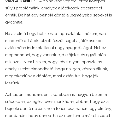
VARGA DÁNIEL:
– A bajnokság végére lettek közepes
súlyú problémáink, amelyek a játékosok egészségét
érintik. De hát egy bajnoki döntő a legmélyebb sebeket is
gyógyítja!
Ha az elmúlt egy hét-10 nap tapasztalatait nézem, van
mindenféle. Látok túlzott feszültséget a játékosokon,
aztán néha indokolatlanul nagy nyugodtságot. Nehéz
megmondani, hogy vannak-e jó előjelek és egyáltalán:
mik azok. Nem hiszem, hogy lehet olyan tapasztalás,
amely szerint elmondható, hogy na igen, készen állunk,
megérkeztünk a döntőre, most aztán tuti, hogy jók
leszünk.
Azt tudom mondani, amit korábban is: nagyon bízom a
srácokban, az egész éves munkában, abban, hogy ez a
bajnoki döntő nekünk nem teher lesz, hanem egy élmény,
mondanám, hogy ünnep, ha ez nem lenne már elcsépelt