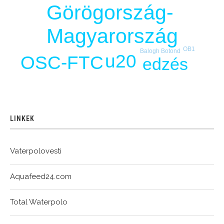
Görögország-
Magyarország
OB1
Balogh Botond
u20
OSC-FTC
edzés
LINKEK
Vaterpolovesti
Aquafeed24.com
Total Waterpolo