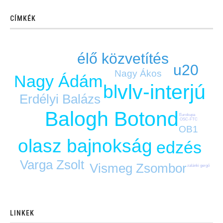
CÍMKÉK
élő közvetítés
u20
Nagy Ákos
Nagy Ádám
vlv-interjú
bl
Erdélyi Balázs
Balogh Botond
Eurokupa
OSC-FTC
OB1
olasz bajnokság
edzés
Varga Zsolt
Vismeg Zsombor
zalánki gergő
LINKEK