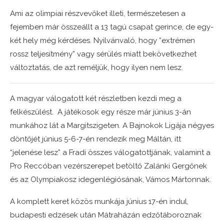
Ami az olimpiai részvevőket illeti, természetesen a
fejemben már összeállt a 13 tagú csapat gerince, de egy-
két hely még kérdéses. Nyilvánvaló, hogy “extrémen
rossz teljesítmény” vagy sérülés miatt bekövetkezhet
változtatás, de azt reméljük, hogy ilyen nem lesz.
A magyar válogatott két részletben kezdi meg a
felkészülést. A játékosok egy része már június 3-án
munkához lát a Margitszigeten. A Bajnokok Ligája négyes
döntőjét június 5-6-7-én rendezik meg Máltán, itt
“jelenése lesz” a Fradi összes válogatottjának, valamint a
Pro Reccóban vezérszerepet betöltő Zalánki Gergőnek
és az Olympiakosz idegenlégiósának, Vámos Mártonnak.
A komplett keret közös munkája június 17-én indul,
budapesti edzések után Mátraházán edzőtáboroznak