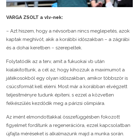
VARGA ZSOLT a vlv-nek:
– Azt hiszem, hogy a névsorban nincs meglepetés, azok
kaptak meghívót, akik a korábbi időszakban – a zágrábi
és a dohai keretben – szerepeltek.
Folytatódik az a terv, amit a fukuokai vb után
kialakítottunk, a cél az, hogy kihozzuk a maximumot a
játékosokból egy olyan időszakban, amikor többször is
csúcsformát kell elérni. Most már a korábban elvégzett
teljesítményre tudunk építeni, s ezzel a közvetlen
felkészülés kezdődik meg a párizsi olimpiára.
Az imént elmondottakkal összefüggésben fokozott
figyelmet fordítunk a regenerációra, ezzel kapcsolatban
újfajta méréseket is alkalmazunk majd a munka során.