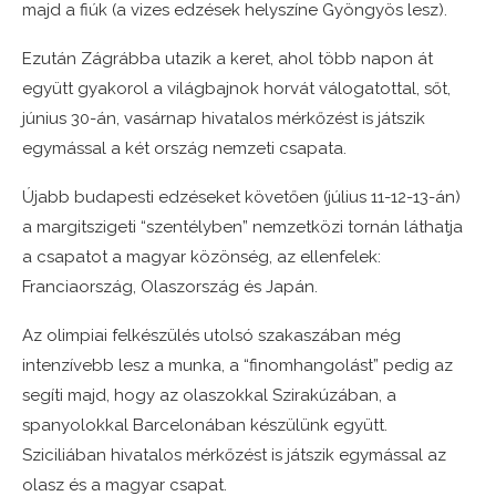
majd a fiúk (a vizes edzések helyszíne Gyöngyös lesz).
Ezután Zágrábba utazik a keret, ahol több napon át
együtt gyakorol a világbajnok horvát válogatottal, sőt,
június 30-án, vasárnap hivatalos mérkőzést is játszik
egymással a két ország nemzeti csapata.
Újabb budapesti edzéseket követően (július 11-12-13-án)
a margitszigeti “szentélyben” nemzetközi tornán láthatja
a csapatot a magyar közönség, az ellenfelek:
Franciaország, Olaszország és Japán.
Az olimpiai felkészülés utolsó szakaszában még
intenzívebb lesz a munka, a “finomhangolást” pedig az
segíti majd, hogy az olaszokkal Szirakúzában, a
spanyolokkal Barcelonában készülünk együtt.
Sziciliában hivatalos mérkőzést is játszik egymással az
olasz és a magyar csapat.