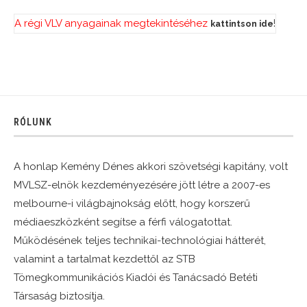
A régi VLV anyagainak megtekintéséhez
!
kattintson ide
RÓLUNK
A honlap Kemény Dénes akkori szövetségi kapitány, volt
MVLSZ-elnök kezdeményezésére jött létre a 2007-es
melbourne-i világbajnokság előtt, hogy korszerű
médiaeszközként segítse a férfi válogatottat.
Működésének teljes technikai-technológiai hátterét,
valamint a tartalmat kezdettől az STB
Tömegkommunikációs Kiadói és Tanácsadó Betéti
Társaság biztosítja.