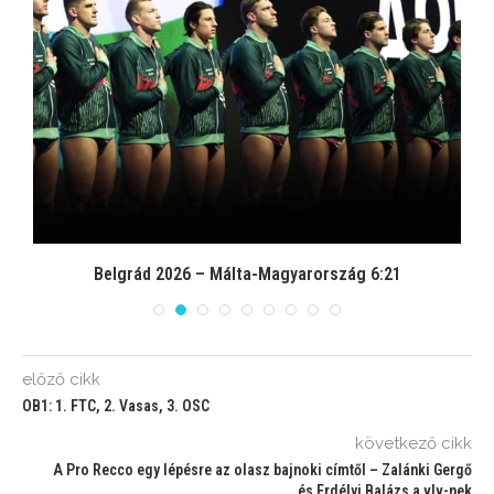
Belgrád 2026 – Málta-Magyarország 6:21
előző cikk
OB1: 1. FTC, 2. Vasas, 3. OSC
következő cikk
A Pro Recco egy lépésre az olasz bajnoki címtől – Zalánki Gergő
és Erdélyi Balázs a vlv-nek