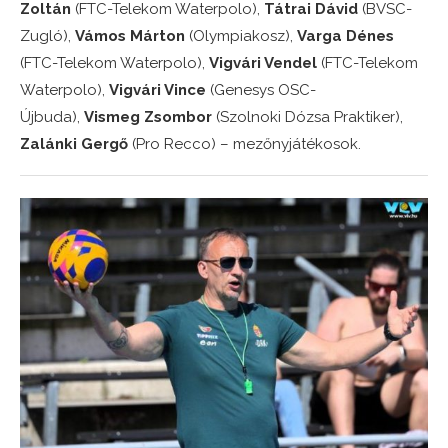
Zoltán
(FTC-Telekom Waterpolo),
Tátrai Dávid
(BVSC-
Zugló),
Vámos Márton
(Olympiakosz),
Varga Dénes
(FTC-Telekom Waterpolo),
Vigvári Vendel
(FTC-Telekom
Waterpolo),
Vigvári Vince
(Genesys OSC-
Újbuda),
Vismeg Zsombor
(Szolnoki Dózsa Praktiker),
Zalánki Gergő
(Pro Recco) – mezőnyjátékosok.