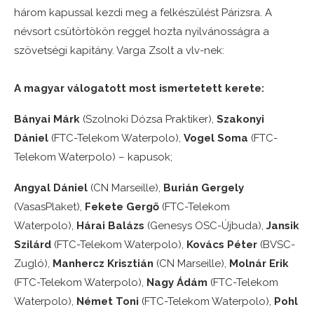
három kapussal kezdi meg a felkészülést Párizsra. A
névsort csütörtökön reggel hozta nyilvánosságra a
szövetségi kapitány. Varga Zsolt a vlv-nek:
A magyar válogatott most ismertetett kerete:
Bányai Márk
(Szolnoki Dózsa Praktiker),
Szakonyi
Dániel
(FTC-Telekom Waterpolo),
Vogel Soma
(FTC-
Telekom Waterpolo) – kapusok;
Angyal Dániel
(CN Marseille),
Burián Gergely
(VasasPlaket),
Fekete Gergő
(FTC-Telekom
Waterpolo),
Hárai Balázs
(Genesys OSC-Újbuda),
Jansik
Szilárd
(FTC-Telekom Waterpolo),
Kovács Péter
(BVSC-
Zugló),
Manhercz Krisztián
(CN Marseille),
Molnár Erik
(FTC-Telekom Waterpolo),
Nagy Ádám
(FTC-Telekom
Waterpolo),
Német Toni
(FTC-Telekom Waterpolo),
Pohl