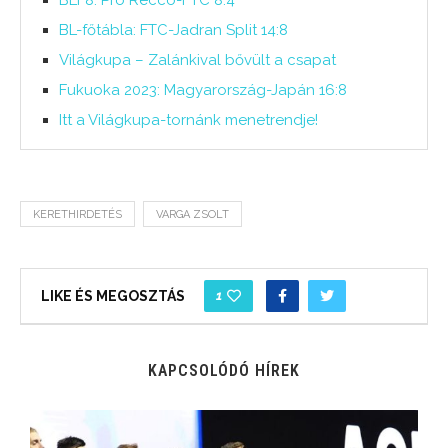
BL-főtábla: FTC-Jadran Split 14:8
Világkupa – Zalánkival bővült a csapat
Fukuoka 2023: Magyarország-Japán 16:8
Itt a Világkupa-tornánk menetrendje!
KERETHIRDETÉS
VARGA ZSOLT
1
LIKE ÉS MEGOSZTÁS
KAPCSOLÓDÓ HÍREK