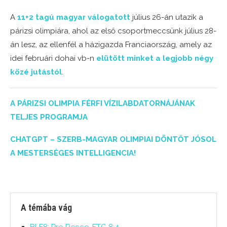
A
11+2 tagú magyar válogatott
július 26-án utazik a
párizsi olimpiára, ahol az első csoportmeccsünk július 28-
án lesz, az ellenfél a házigazda Franciaország, amely az
idei februári dohai vb-n
elütött minket a legjobb négy
közé jutástól
.
A PÁRIZSI OLIMPIA FÉRFI VÍZILABDATORNÁJÁNAK
TELJES PROGRAMJA
CHATGPT – SZERB-MAGYAR OLIMPIAI DÖNTŐT JÓSOL
A MESTERSÉGES INTELLIGENCIA!
A témába vág
BLF8: Pro Recco-FTC 8:4