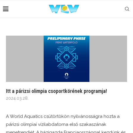
Itt a párizsi olimpia csoportkörének programja!
2024.03.28.
A World Aquatics csütörtökön nyilvánosságra hozta a
párizsi olimpiai vízilabdatorna első szakaszának
menetrendjét. A házigazda Franciaországgal kezdünk és