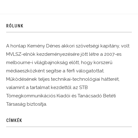
RÓLUNK
A honlap Kemény Dénes akkori szövetségi kapitány, volt
MVLSZ-elnök kezdeményezésére jött létre a 2007-es
melbourne-i világbajnokság előtt, hogy korszerű
médiaeszközként segítse a férfi válogatottat.
Működésének teljes technikai-technológiai hátterét,
valamint a tartalmat kezdettől az STB
Tömegkommunikációs Kiadói és Tanácsadó Betéti
Társaság biztosítja.
CÍMKÉK