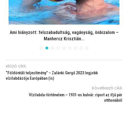
a
Ami hiányzott: felszabadultság, vagányság, önbizalom –
Manhercz Krisztián...
előző cikk
“Földöntúli teljesítmény” – Zalánki Gergő 2023 legjobb
vízilabdázója Európában (is)
következő cikk
Vízilabda-történelem – 1931-es bulvár: riport az ifjú pár
otthonából