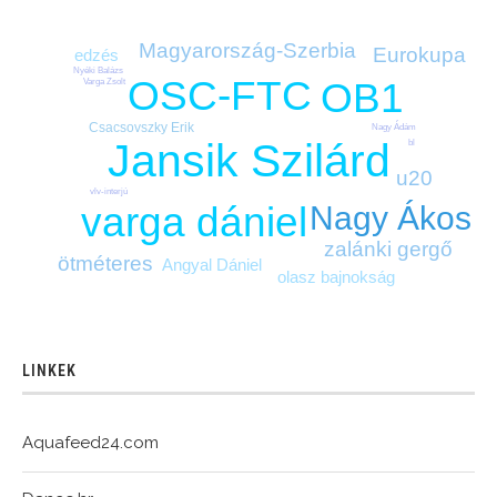
Magyarország-Szerbia
Eurokupa
edzés
Nyéki Balázs
OSC-FTC
OB1
Varga Zsolt
Csacsovszky Erik
Nagy Ádám
Jansik Szilárd
bl
u20
vlv-interjú
Nagy Ákos
varga dániel
zalánki gergő
ötméteres
Angyal Dániel
olasz bajnokság
LINKEK
Aquafeed24.com