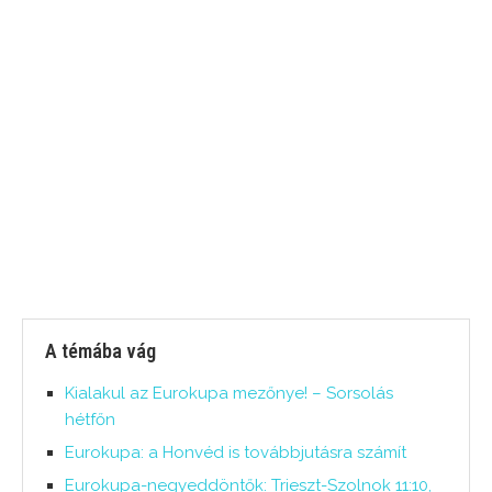
A témába vág
Kialakul az Eurokupa mezőnye! – Sorsolás
hétfőn
Eurokupa: a Honvéd is továbbjutásra számít
Eurokupa-negyeddöntők: Trieszt-Szolnok 11:10,