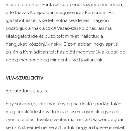
maradt a döntés. Fantasztikus lenne hazai medencében,
a teltházas Komjádiban megnyerni az Eurokupát! És
igazából ezzel is kellett volna kezdenem: nagyon
köszönjük annak a 10-15 Vasas-szurkolónak, aki ma
kilátogatott ide és buzdított minket, hallottuk a
hangjukat, köszönjük nekik! Bízom abban, hogy április
29-én a Komjádiban telt ház előtt megnyerjük a kupát, de
addig még rengeteg mindent ki kell javítanunk.
VLV-SZUBJEKTÍV
Ide jutottunk 2023-ra.
Egy sorvadó, szinte már tényleg haldokló sportág talán
még érdeklődést kiváltó kevés eseményének egyikéről
ilyen a tálalás. Tévéközvetítés már nincs (Olaszországban
sem). A streamet nézve azt láttuk, hogy a show-elemeket