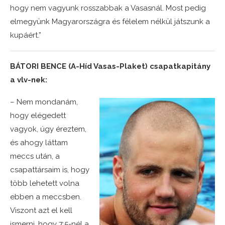
hogy nem vagyunk rosszabbak a Vasasnál. Most pedig
elmegyünk Magyarországra és félelem nélkül játszunk a
kupáért.”
BÁTORI BENCE (A-Híd Vasas-Plaket) csapatkapitány
a vlv-nek:
– Nem mondanám,
hogy elégedett
vagyok, úgy éreztem,
és ahogy láttam
meccs után, a
csapattársaim is, hogy
több lehetett volna
ebben a meccsben.
Viszont azt el kell
ismerni, hogy 7:5-nél a