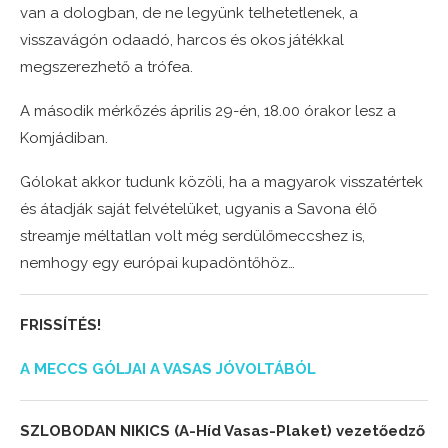
van a dologban, de ne legyünk telhetetlenek, a
visszavágón odaadó, harcos és okos játékkal
megszerezhető a trófea.
A második mérkőzés április 29-én, 18.00 órakor lesz a
Komjádiban.
Gólokat akkor tudunk közöli, ha a magyarok visszatértek
és átadják saját felvételüket, ugyanis a Savona élő
streamje méltatlan volt még serdülőmeccshez is,
nemhogy egy európai kupadöntőhöz…
FRISSÍTÉS!
A MECCS GÓLJAI A VASAS JÓVOLTÁBÓL
SZLOBODAN NIKICS (A-Híd Vasas-Plaket) vezetőedző