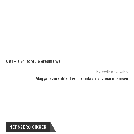
OB1 – a 24. forduló eredményei
következő cikk
Magyar szurkolókat ért atrocitás a savonai meccsen
NÉPSZERŰ CIKKEK