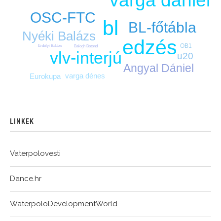
varga dániel
OSC-FTC
bl
BL-főtábla
Nyéki Balázs
edzés
OB1
Erdélyi Balázs
Balogh Botond
vlv-interjú
u20
Angyal Dániel
varga dénes
Eurokupa
LINKEK
Vaterpolovesti
Dance.hr
WaterpoloDevelopmentWorld