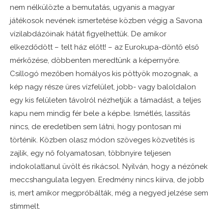
nem nélkülözte a bemutatás, ugyanis a magyar
játékosok nevének ismertetése közben végig a Savona
vízilabdázóinak hátát figyelhettük. De amikor
elkezdődött – telt ház előtt! – az Eurokupa-döntő első
mérkőzése, döbbenten meredtünk a képernyőre.
Csillogó mezőben homályos kis pöttyök mozognak, a
kép nagy része üres vízfelület, jobb- vagy baloldalon
egy kis felületen távolról nézhetjük a támadást, a teljes
kapu nem mindig fér bele a képbe. Ismétlés, lassítás
nincs, de eredetiben sem látni, hogy pontosan mi
történik. Közben olasz módon szöveges közvetítés is
zajlik, egy nő folyamatosan, többnyire teljesen
indokolatlanul üvölt és rikácsol. Nyilván, hogy a nézőnek
meccshangulata legyen. Eredmény nincs kiírva, de jobb
is, mert amikor megpróbálták, még a negyed jelzése sem
stimmelt.