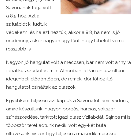
Savonának fórja volt
a 8:5-höz. Azt a
szituációt ki tudtuk
védekezni és ha ezt nézzük, akkor a 8:8, ha nem is jó
eredmény, akkor nagyon úgy tűnt, hogy lehetett volna
rosszabb is.
Nagyon jó hangulat volt a meccsen, bár nem volt annyira
fanatikus szurkolás, mint Athénban, a Panioniosz elleni
idegenbeli elődöntőben, de remek, döntőhöz illő
hangulatot csináltak az olaszok.
Egyébként teljesen azt kaptuk a Savonától, amit vártunk,
amire készültünk, nagyon pörgős, harcias, sokszor
színészkedésel tarkított igazi olasz vízilabdát. Sajnos mi is
többször teret adtunk nekik, volt egy-két buta
ellövésünk, viszont így teljesen a második meccsre