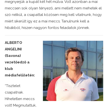
megnyerjük a kupát két hét múlva. Volt azonban a mai
meccsen sok olyan tényező, ami mellett nem mehetek el
szó nélkül, a csapattal közösen meg kell vitatnunk, hogy
miért sikerült így ez a mai meccs. Tanulnunk kell a
hibákból, hiszen nagyon fontos feladatok jönnek.
ALBERTO
ANGELINI
(Savona)
vezetőedző a
klub
médiafelületén:
“Tisztelet
csapatnak.
Hihetetlen meccs
volt! Megmutattuk,