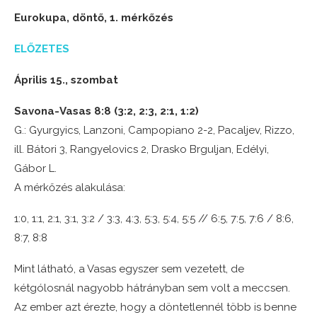
Eurokupa, döntő, 1. mérkőzés
ELŐZETES
Április 15., szombat
Savona-Vasas 8:8 (3:2, 2:3, 2:1, 1:2)
G.: Gyurgyics, Lanzoni, Campopiano 2-2, Pacaljev, Rizzo,
ill. Bátori 3, Rangyelovics 2, Drasko Brguljan, Edélyi,
Gábor L.
A mérkőzés alakulása:
1:0, 1:1, 2:1, 3:1, 3:2 / 3:3, 4:3, 5:3, 5:4, 5:5 // 6:5, 7:5, 7:6 / 8:6,
8:7, 8:8
Mint látható, a Vasas egyszer sem vezetett, de
kétgólosnál nagyobb hátrányban sem volt a meccsen.
Az ember azt érezte, hogy a döntetlennél több is benne