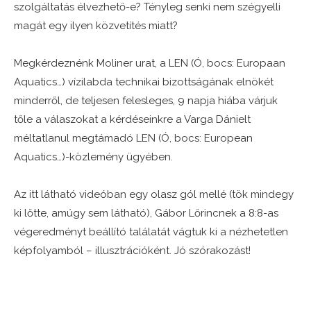
szolgáltatás élvezhető-e? Tényleg senki nem szégyelli
magát egy ilyen közvetítés miatt?
Megkérdeznénk Moliner urat, a LEN (Ó, bocs: Europaan
Aquatics…) vízilabda technikai bizottságának elnökét
minderről, de teljesen felesleges, 9 napja hiába várjuk
tőle a válaszokat a kérdéseinkre a Varga Dánielt
méltatlanul megtámadó LEN (Ó, bocs: European
Aquatics…)-közlemény ügyében.
Az itt látható videóban egy olasz gól mellé (tök mindegy
ki lőtte, amúgy sem látható), Gábor Lőrincnek a 8:8-as
végeredményt beállító találatát vágtuk ki a nézhetetlen
képfolyamból – illusztrációként. Jó szórakozást!