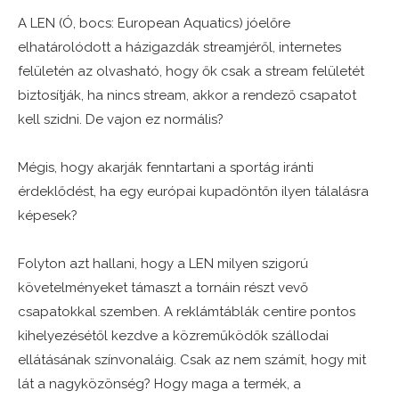
A LEN (Ó, bocs: European Aquatics) jóelőre
elhatárolódott a házigazdák streamjéről, internetes
felületén az olvasható, hogy ők csak a stream felületét
biztosítják, ha nincs stream, akkor a rendező csapatot
kell szidni. De vajon ez normális?
Mégis, hogy akarják fenntartani a sportág iránti
érdeklődést, ha egy európai kupadöntőn ilyen tálalásra
képesek?
Folyton azt hallani, hogy a LEN milyen szigorú
követelményeket támaszt a tornáin részt vevő
csapatokkal szemben. A reklámtáblák centire pontos
kihelyezésétől kezdve a közreműködők szállodai
ellátásának színvonaláig. Csak az nem számít, hogy mit
lát a nagyközönség? Hogy maga a termék, a