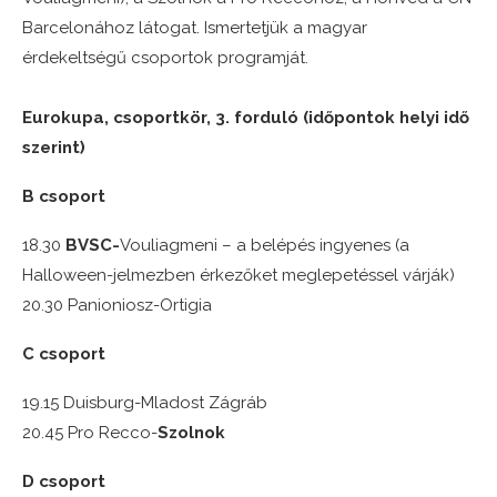
Barcelonához látogat. Ismertetjük a magyar
érdekeltségű csoportok programját.
Eurokupa, csoportkör, 3. forduló (időpontok helyi idő
szerint)
B csoport
18.30
BVSC-
Vouliagmeni – a belépés ingyenes (a
Halloween-jelmezben érkezőket meglepetéssel várják)
20.30 Panioniosz-Ortigia
C csoport
19.15 Duisburg-Mladost Zágráb
20.45 Pro Recco-
Szolnok
D csoport