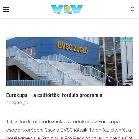
Eurokupa – a csütörtöki forduló programja
2024.10.30.
Teljes fordulót rendeznek csütörtökön az Eurokupa
csoportkörében. Csak a BVSC játszik itthon (az ellenfél a
Vouliagmeni), a Szolnok a Pro Reccóhoz, a Honvéd a CN