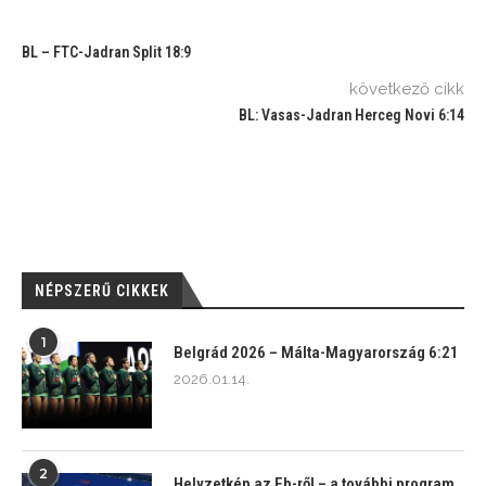
BL – FTC-Jadran Split 18:9
következő cikk
BL: Vasas-Jadran Herceg Novi 6:14
NÉPSZERŰ CIKKEK
1
Belgrád 2026 – Málta-Magyarország 6:21
2026.01.14.
2
Helyzetkép az Eb-ről – a további program