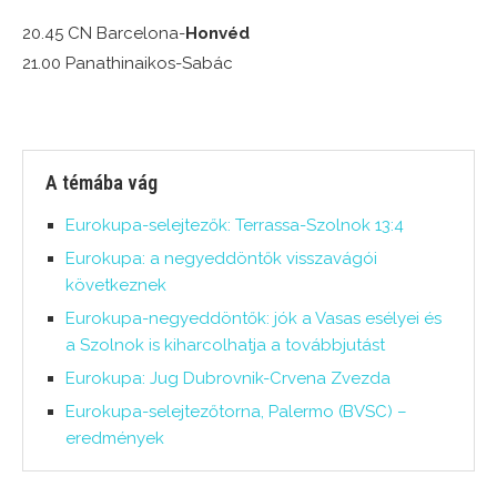
20.45 CN Barcelona-
Honvéd
21.00 Panathinaikos-Sabác
A témába vág
Eurokupa-selejtezők: Terrassa-Szolnok 13:4
Eurokupa: a negyeddöntők visszavágói
következnek
Eurokupa-negyeddöntők: jók a Vasas esélyei és
a Szolnok is kiharcolhatja a továbbjutást
Eurokupa: Jug Dubrovnik-Crvena Zvezda
Eurokupa-selejtezőtorna, Palermo (BVSC) –
eredmények