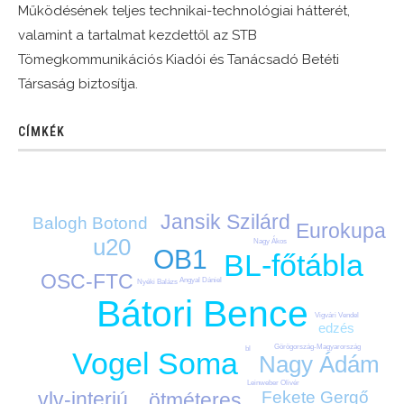
Működésének teljes technikai-technológiai hátterét,
valamint a tartalmat kezdettől az STB
Tömegkommunikációs Kiadói és Tanácsadó Betéti
Társaság biztosítja.
CÍMKÉK
Jansik Szilárd
Balogh Botond
Eurokupa
u20
Nagy Ákos
OB1
BL-főtábla
OSC-FTC
Angyal Dániel
Nyéki Balázs
Bátori Bence
Vigvári Vendel
edzés
Görögország-Magyarország
bl
Vogel Soma
Nagy Ádám
Leinweber Olivér
vlv-interjú
Fekete Gergő
ötméteres