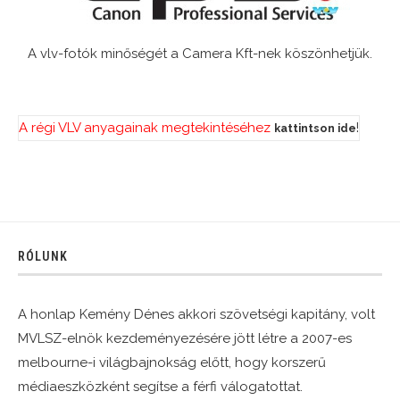
A vlv-fotók minőségét a Camera Kft-nek köszönhetjük.
A régi VLV anyagainak megtekintéséhez
!
kattintson ide
RÓLUNK
A honlap Kemény Dénes akkori szövetségi kapitány, volt
MVLSZ-elnök kezdeményezésére jött létre a 2007-es
melbourne-i világbajnokság előtt, hogy korszerű
médiaeszközként segítse a férfi válogatottat.